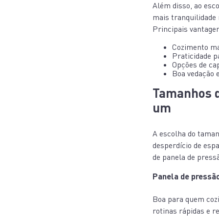
Além disso, ao esc
mais tranquilidade
Principais vantage
Cozimento ma
Praticidade 
Opções de cap
Boa vedação e
Tamanhos d
um
A escolha do taman
desperdício de espa
de panela de press
Panela de pressão
Boa para quem cozi
rotinas rápidas e r