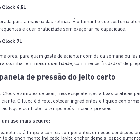
 Clock 4,5L
brada para a maioria das rotinas. É o tamanho que costuma at
frequentes e quer praticidade sem exagerar na capacidade.
 Clock 7L
s maiores, para quem gosta de adiantar comida da semana ou faz 
 a cozinhar em maior quantidade, com menos “rodadas” de prep
anela de pressão do jeito certo
o Clock é simples de usar, mas exige atenção a boas práticas p
ciente. O fluxo é direto: colocar ingredientes e líquido conforme
 ao fogo e controlar o tempo após iniciar a pressão.
a um uso mais seguro:
a panela está limpa e com os componentes em boas condições an
mite de enchimento indicado (evite encher demais, especialmen