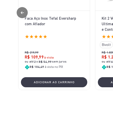
Faca Aço Inox Tefal Eversharp
Kit 2 
com Afiador
Ultima
e Cont
★
★
★
★
★
★
★
Bivolt
R$
219
,
99
R$
1
.
83
R$
109
,
99
R$
1
.
à vista
ou até
x
sem juros
ou até
2
R$
54
,
99
6
R$ 104,49
à vista no PIX
R$ 1
ADICIONAR AO CARRINHO
A