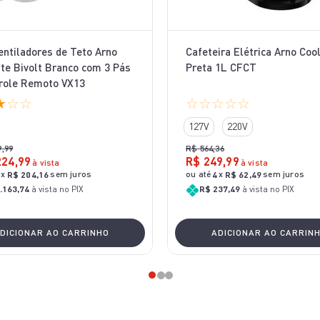
Ventiladores de Teto Arno
Cafeteira Elétrica Arno Coo
te Bivolt Branco com 3 Pás
Preta 1L CFCT
role Remoto VX13
★
☆
☆
☆
☆
☆
☆
☆
127V
220V
9
,
99
R$
564
,
36
224
,
99
R$
249
,
99
à vista
à vista
x
sem juros
ou até
x
sem juros
R$
204
,
16
4
R$
62
,
49
.163,74
à vista no PIX
R$ 237,49
à vista no PIX
DICIONAR AO CARRINHO
ADICIONAR AO CARRIN