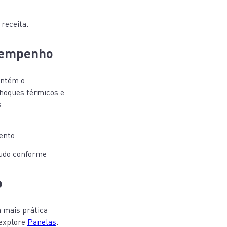
receita.
esempenho
antém o
choques térmicos e
.
ento.
tudo conforme
o
 mais prática
 explore
Panelas
.