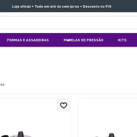
Loja oficial • Tudo em até 6x sem juros • Desconto no PIX
TERMOS MAIS BUSCADOS
FORMAS E ASSADEIRAS
PANELAS DE PRESSÃO
KITS
1
º
aspirador x clean 4
2
º
air fryer arno easy fry extra superfície
3
º
duo power
4
º
panelas pressão
tos
5
º
clipso vermelha
6
º
rochedo natural stone
7
º
jogo panelas rochedo stone pro
8
º
aspirador x-force 9 60
9
º
vaporizador pure pop