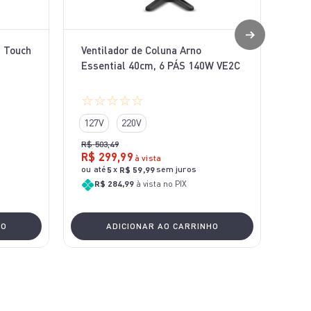
l Touch
Ventilador de Coluna Arno
Essential 40cm, 6 PÁS 140W VE2C
☆
☆
☆
☆
☆
127V
220V
R$
503
,
49
R$
299
,
99
à vista
ou até
x
sem juros
5
R$
59
,
99
R$ 284,99
à vista no PIX
HO
ADICIONAR AO CARRINHO