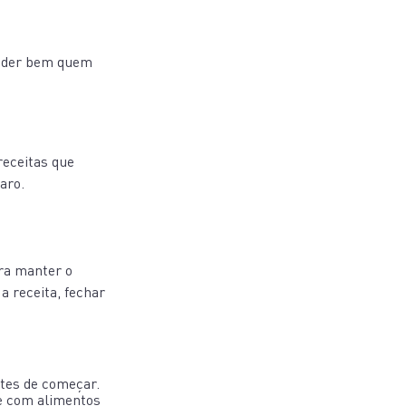
ender bem quem
receitas que
aro.
ara manter o
 a receita, fechar
tes de começar.
te com alimentos