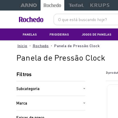
O que está buscando hoje?
PANELAS
FRIGIDEIRAS
JOGOS DE PANELAS
Rochedo
Panela de Pressão Clock
Panela de Pressão Clock
3
produ
Filtros
Subcategoria
Panela de Pressão com Fechamento
Interno
Marca
Rochedo
Faixas de preço