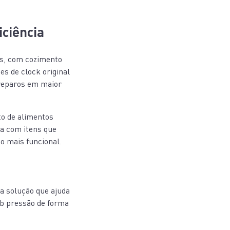
iciência
es, com cozimento
es de clock original
preparos em maior
to de alimentos
ha com itens que
 mais funcional.
ma solução que ajuda
ob pressão de forma