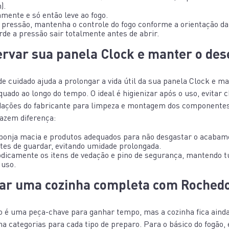
).
mente e só então leve ao fogo.
a pressão, mantenha o controle do fogo conforme a orientação da 
arde a pressão sair totalmente antes de abrir.
rvar sua panela Clock e manter o d
e cuidado ajuda a prolongar a vida útil da sua panela Clock e m
ado ao longo do tempo. O ideal é higienizar após o uso, evitar 
dações do fabricante para limpeza e montagem dos componentes
fazem diferença:
ponja macia e produtos adequados para não desgastar o acabam
es de guardar, evitando umidade prolongada.
odicamente os itens de vedação e pino de segurança, mantendo 
 uso.
r uma cozinha completa com Roched
o é uma peça-chave para ganhar tempo, mas a cozinha fica ainda
a categorias para cada tipo de preparo. Para o básico do fogão,