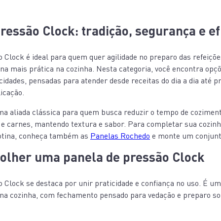
ressão Clock: tradição, segurança e ef
o Clock é ideal para quem quer agilidade no preparo das refeiçõ
ina mais prática na cozinha. Nesta categoria, você encontra opçõ
cidades, pensadas para atender desde receitas do dia a dia até 
icação.
ma aliada clássica para quem busca reduzir o tempo de cozimen
 e carnes, mantendo textura e sabor. Para completar sua cozin
tina, conheça também as
Panelas Rochedo
e monte um conjunto
colher uma panela de pressão Clock
 Clock se destaca por unir praticidade e confiança no uso. É u
 na cozinha, com fechamento pensado para vedação e preparo s