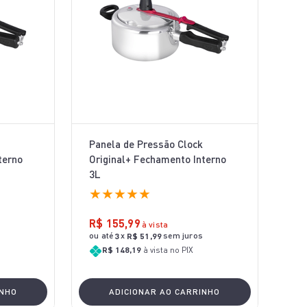
Panela de Pressão Clock
terno
Original+ Fechamento Interno
3L
★
★
★
★
★
R$
155
,
99
à vista
ou até
x
sem juros
3
R$
51
,
99
R$ 148,19
à vista no PIX
INHO
ADICIONAR AO CARRINHO