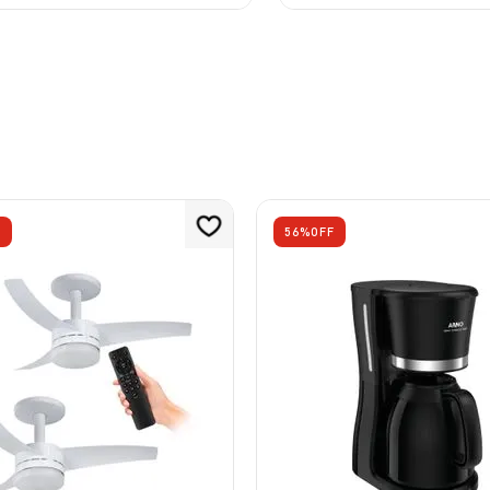
F
56%
OFF