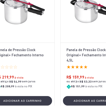
10
º
bake easy
nela de Pressão Clock
Panela de Pressão Clock
iginal+ Fechamento Interno
Original+ Fechamento In
L
4,5L
☆
☆
☆
☆
☆
★
★
★
★
★
$
219
,
99
R$
159
,
99
à vista
à vista
 até
x
sem juros
ou até
x
sem juros
4
R$
54
,
99
3
R$
53
,
33
R$ 208,99
à vista no PIX
R$ 151,99
à vista no PIX
ADICIONAR AO CARRINHO
ADICIONAR AO CARR