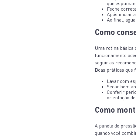
que espumam
Feche correta
Após iniciar 
Ao final, agu
Como conse
Uma rotina básica d
funcionamento adequ
seguir as recomen
Boas práticas que 
Lavar com es
Secar bem ant
Conferir peri
orientação de
Como monta
A panela de pressã
quando você combin