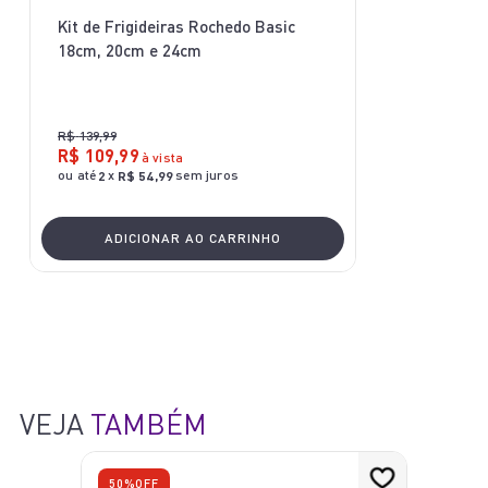
10
º
rochedo natural stone
Kit de Frigideiras Rochedo Basic
18cm, 20cm e 24cm
R$
139
,
99
R$
109
,
99
à vista
ou até
x
sem juros
2
R$
54
,
99
ADICIONAR AO CARRINHO
VEJA
TAMBÉM
50%
OFF