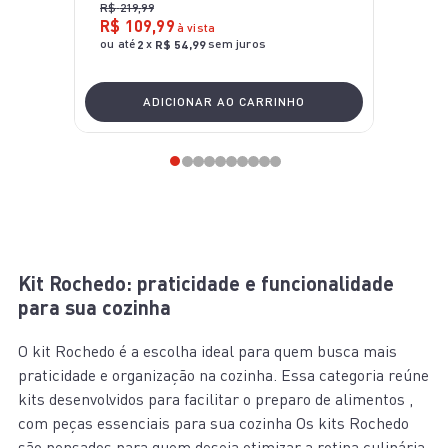
R$
219
,
99
R$
109
,
99
à vista
ou até
x
sem juros
2
R$
54
,
99
ADICIONAR AO CARRINHO
Kit Rochedo: praticidade e funcionalidade
para sua cozinha
O kit Rochedo é a escolha ideal para quem busca mais
praticidade e organização na cozinha. Essa categoria reúne
kits desenvolvidos para facilitar o preparo de alimentos ,
com peças essenciais para sua cozinha Os kits Rochedo
são pensados para quem deseja otimizar a rotina culinária