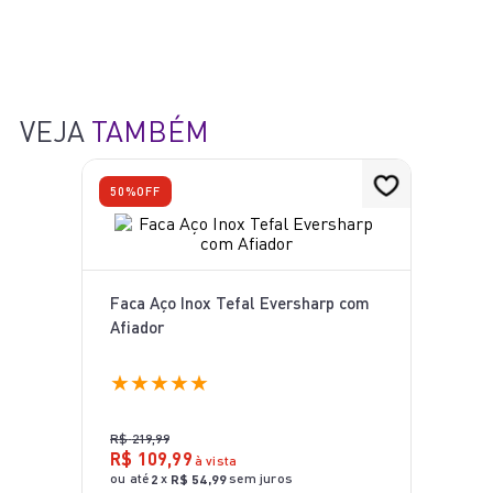
10
º
lightmix
VEJA
TAMBÉM
50%
OFF
Faca Aço Inox Tefal Eversharp com
Afiador
★
★
★
★
★
R$
219
,
99
R$
109
,
99
à vista
ou até
x
sem juros
2
R$
54
,
99