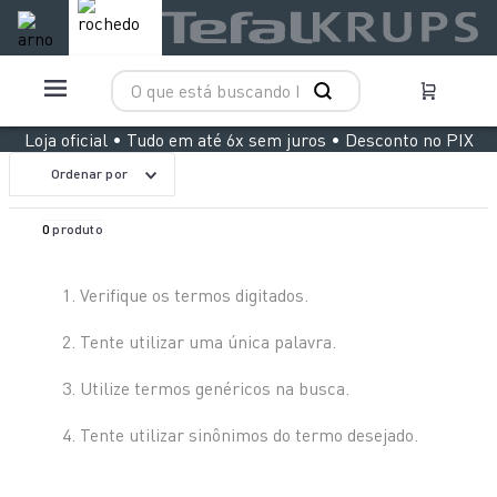
O que está buscando hoje?
TERMOS MAIS BUSCADOS
Loja oficial • Tudo em até 6x sem juros • Desconto no PIX
1
º
aspirador x clean 4
Ordenar por
2
º
air fryer arno easy fry extra superfície
0
produto
3
º
duo power
4
º
panelas pressão
Verifique os termos digitados.
5
º
rochedo natural stone
Tente utilizar uma única palavra.
6
º
aspirador x-force 9 60
Utilize termos genéricos na busca.
7
º
jogo panelas rochedo stone pro
Tente utilizar sinônimos do termo desejado.
8
º
vaporizador pure pop
9
º
clipso vermelha