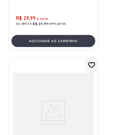
R$
29
,
99
à vista
ou até
x
sem juros
1
R$
29
,
99
ADICIONAR AO CARRINHO