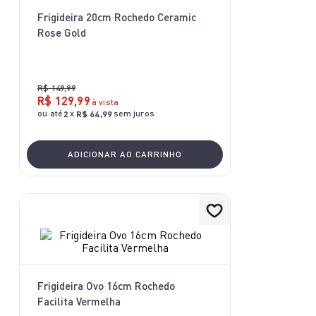
10
º
bake easy
Frigideira 20cm Rochedo Ceramic
Rose Gold
R$
149
,
99
R$
129
,
99
à vista
ou até
x
sem juros
2
R$
64
,
99
ADICIONAR AO CARRINHO
Frigideira Ovo 16cm Rochedo
Facilita Vermelha