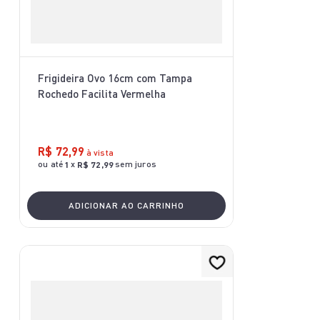
Frigideira Ovo 16cm com Tampa
Rochedo Facilita Vermelha
R$
72
,
99
à vista
ou até
x
sem juros
1
R$
72
,
99
ADICIONAR AO CARRINHO