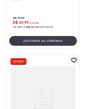
R$
79
,
99
R$
49
,
99
à vista
ou até
x
sem juros
1
R$
49
,
99
ADICIONAR AO CARRINHO
33%
OFF