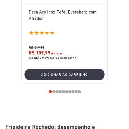
Faca Aço Inox Tefal Eversharp com
Afiador
★
★
★
★
★
R$
219
,
99
R$
109
,
99
à vista
ou até
x
sem juros
2
R$
54
,
99
ADICIONAR AO CARRINHO
Frigideira Rochedo: desempenho e