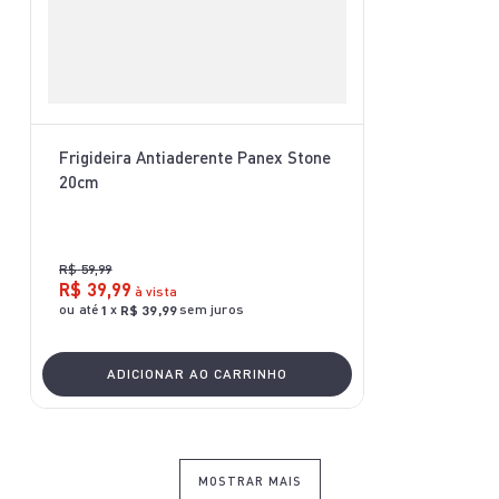
Frigideira Antiaderente Panex Stone
20cm
R$
59
,
99
R$
39
,
99
à vista
ou até
x
sem juros
1
R$
39
,
99
ADICIONAR AO CARRINHO
MOSTRAR MAIS