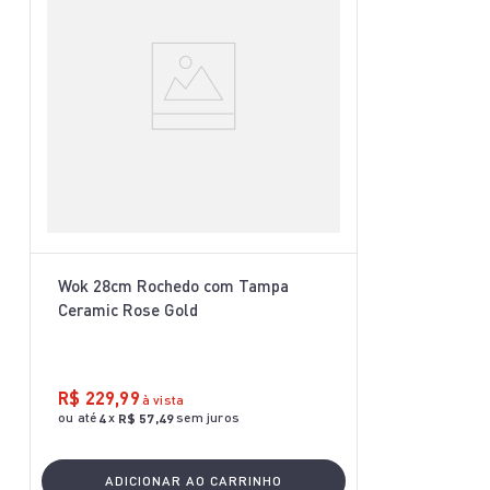
Wok 28cm Rochedo com Tampa
Ceramic Rose Gold
R$
229
,
99
à vista
ou até
x
sem juros
4
R$
57
,
49
ADICIONAR AO CARRINHO