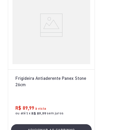
Frigideira Antiaderente Panex Stone
26cm
R$
89
,
99
à vista
ou até
x
sem juros
1
R$
89
,
99
ADICIONAR AO CARRINHO