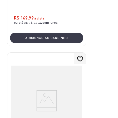
R$
169
,
99
à vista
ou até
x
sem juros
3
R$
56
,
66
ADICIONAR AO CARRINHO