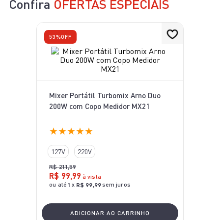
Confira
OFERTAS ESPECIAIS
10
º
aspirador x-force 9 60
53%
OFF
Mixer Portátil Turbomix Arno Duo
200W com Copo Medidor MX21
★
★
★
★
★
127V
220V
R$
211
,
59
R$
99
,
99
à vista
ou até
x
sem juros
1
R$
99
,
99
ADICIONAR AO CARRINHO