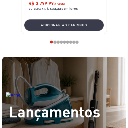
R$
3
.
799
,
99
à vista
ou até
x
sem juros
6
R$
633
,
33
ADICIONAR AO CARRINHO
Lançamentos