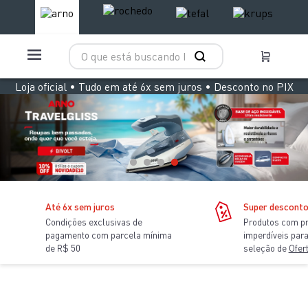
O que está buscando hoje?
TERMOS MAIS BUSCADOS
Loja oficial • Tudo em até 6x sem juros • Desconto no PIX
1
º
aspirador x clean 4
2
º
clipso vermelha
3
º
panelas pressão
4
º
air fryer arno easy fry extra superfície
5
º
bake easy
Até 6x sem juros
Super descont
Condições exclusivas de
Produtos com p
6
º
duo power
pagamento com parcela mínima
imperdíveis par
7
º
rochedo natural stone
de R$ 50
seleção de
Ofer
8
º
vaporizador pure pop
9
º
lightmix