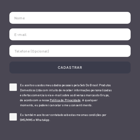
Eu aceito o uso dos meus dados pessoais pela Seb Do Brasil Produtos
Domesticos Ltda com intuito de receber informações personalizadas
e ofertas comerciais via e-mail sobre as diversas marcas do Grupo,
de acordo com a nossa
Política de Privacidade
. A qualquer
momento, eu poderei cancelar o meu consentimento.
Eu também aceito ser contatado sob estas mesmas condições por
SMS/MMS e WhatsApp.