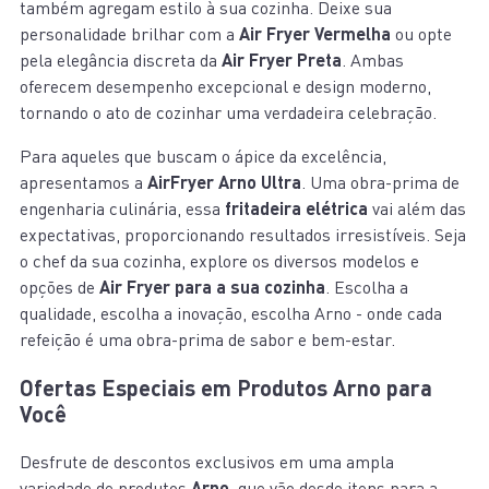
também agregam estilo à sua cozinha. Deixe sua
personalidade brilhar com a
Air Fryer Vermelha
ou opte
pela elegância discreta da
Air Fryer Preta
. Ambas
oferecem desempenho excepcional e design moderno,
tornando o ato de cozinhar uma verdadeira celebração.
Para aqueles que buscam o ápice da excelência,
apresentamos a
AirFryer Arno Ultra
. Uma obra-prima de
engenharia culinária, essa
fritadeira elétrica
vai além das
expectativas, proporcionando resultados irresistíveis. Seja
o chef da sua cozinha, explore os diversos modelos e
opções de
Air Fryer para a sua cozinha
. Escolha a
qualidade, escolha a inovação, escolha Arno - onde cada
refeição é uma obra-prima de sabor e bem-estar.
Ofertas Especiais em Produtos Arno para
Você
Desfrute de descontos exclusivos em uma ampla
variedade de produtos
Arno
, que vão desde itens para a