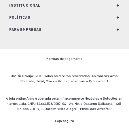
+
Para Cozinha
INSTITUCIONAL
Para Casa
+
Nossa História e Marcas
POLÍTICAS
Para Lavanderia
Conheça o Groupe SEB
+
Política de Privacidade
PARA EMPRESAS
Café e Bebidas
Trabalhe Conosco
Política de Cookies
Soluções para empresas
Kits
Imprensa
Termos e Condições de Venda
Seja um revendedor
Formas de pagamento
Nescafé Dolce Gusto
Blog Arno.com
Troca e Devolução
Contato
Ofertas Arno
Termo de Descarte
2023 © Groupe SEB. Todos os direitos reservados. As marcas Arno,
Rochedo, Tefal, Clock e Krups pertencem à Groupe SEB.
Aviso Legal
A loja online Arno é operada pela Infracommerce Negócios e Soluções em
Internet Ltda. CNPJ 14.644.526/0007-04 - Av. Helio Ossamu Daikuara, 1445 -
Galpão 7, 8 , 9, 10 Jardim Vista Alegre - Embu das Artes/SP
Loja segura