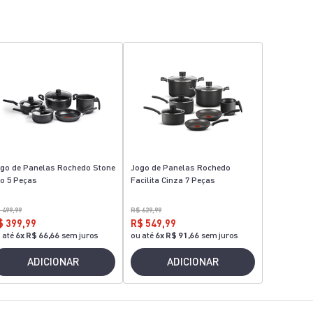
go de Panelas Rochedo Stone
Jogo de Panelas Rochedo
o 5 Peças
Facilita Cinza 7 Peças
 499,99
R$ 629,99
$ 399,99
R$ 549,99
 até
6
x
R$ 66,66
sem juros
ou até
6
x
R$ 91,66
sem juros
ADICIONAR
ADICIONAR