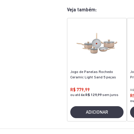
Veja também:
Jogo de Panelas Rochedo
Jo
Ceramic Light Sand 5 peças
Pr
R$ 779,99
R$
ou até
6
x
R$ 129,99
sem juros
R
ou
ADICIONAR