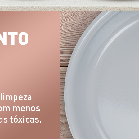
NTO
 limpeza
com menos
as tóxicas.