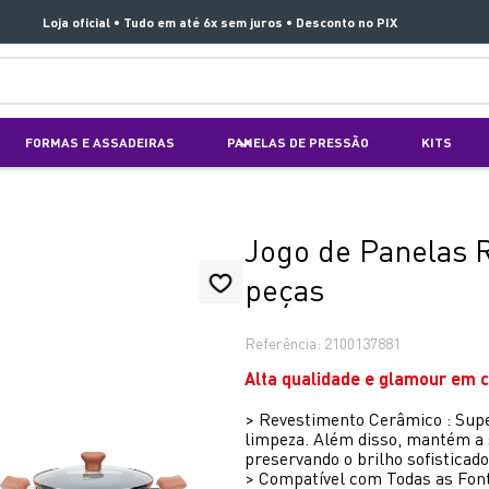
Loja oficial • Tudo em até 6x sem juros • Desconto no PIX
TERMOS MAIS BUSCADOS
FORMAS E ASSADEIRAS
PANELAS DE PRESSÃO
KITS
1
º
aspirador x clean 4
2
º
air fryer arno easy fry extra superfície
3
º
duo power
Jogo de Panelas 
4
º
panelas pressão
peças
5
º
rochedo natural stone
Referência
:
2100137881
6
º
aspirador x-force 9 60
Alta qualidade e glamour em c
7
º
jogo panelas rochedo stone pro
>
Revestimento Cerâmico : Super
8
º
vaporizador pure pop
limpeza. Além disso, mantém a s
preservando o brilho sofistica
9
º
clipso vermelha
>
Compatível com Todas as Fonte