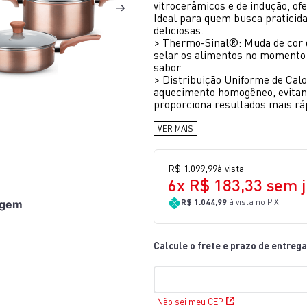
vitrocerâmicos e de indução, of
10
º
lightmix
Ideal para quem busca praticidad
deliciosas.
>
Thermo-Sinal®: Muda de cor q
selar os alimentos no momento c
sabor.
>
Distribuição Uniforme de Calo
aquecimento homogêneo, evitand
proporciona resultados mais ráp
VER MAIS
R$
1
.
099
,
99
à vista
6
x
R$
183
,
33
sem j
R$ 1.044,99
à vista no PIX
agem
Não sei meu CEP