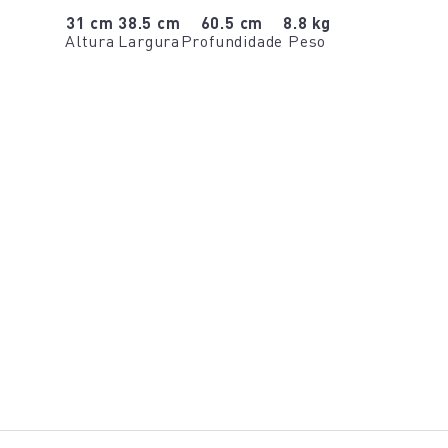
31 cm
38.5 cm
60.5 cm
8.8 kg
Altura
Largura
Profundidade
Peso