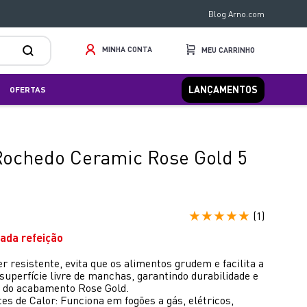
Blog Arno.com
MINHA CONTA
LANÇAMENTOS
OFERTAS
Rochedo Ceramic Rose Gold 5
★
★
★
★
★
(
1
)
ada refeição
 resistente, evita que os alimentos grudem e facilita a
uperfície livre de manchas, garantindo durabilidade e
do do acabamento Rose Gold.
s de Calor: Funciona em fogões a gás, elétricos,