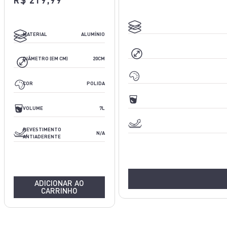
R$ 219,99
ALUMÍNIO
MATERIAL
ALUMÍNIO
20CM
DIÂMETRO (EM CM)
20CM
POLIDA
COR
POLIDA
3L
VOLUME
7L
N/A
REVESTIMENTO
N/A
ANTIADERENTE
ADICIONAR AO
CARRINHO