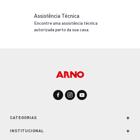
ALUMÍNIO
20CM
POLIDA
3L
N/A