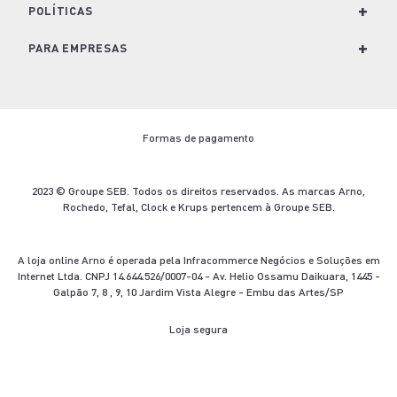
ALUMÍNIO
20CM
POLIDA
4,5L
N/A