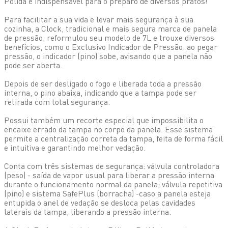
Polida é indispensável para o preparo de diversos pratos!
Para facilitar a sua vida e levar mais segurança à sua
cozinha, a Clock, tradicional e mais segura marca de panela
de pressão, reformulou seu modelo de 7L e trouxe diversos
benefícios, como o Exclusivo Indicador de Pressão: ao pegar
pressão, o indicador (pino) sobe, avisando que a panela não
pode ser aberta.
Depois de ser desligado o fogo e liberada toda a pressão
interna, o pino abaixa, indicando que a tampa pode ser
retirada com total segurança.
Possui também um recorte especial que impossibilita o
encaixe errado da tampa no corpo da panela. Esse sistema
permite a centralização correta da tampa, feita de forma fácil
e intuitiva e garantindo melhor vedação.
Conta com três sistemas de segurança: válvula controladora
(peso) - saída de vapor usual para liberar a pressão interna
durante o funcionamento normal da panela; válvula repetitiva
(pino) e sistema SafePlus (borracha) -caso a panela esteja
entupida o anel de vedação se desloca pelas cavidades
laterais da tampa, liberando a pressão interna.