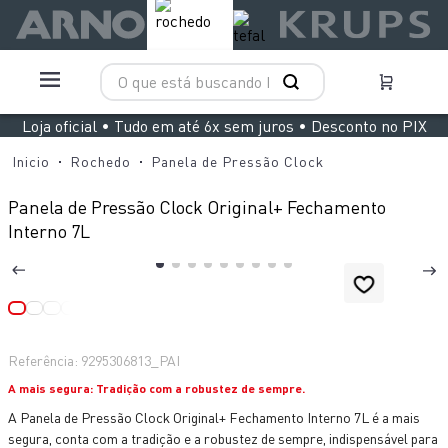
O que está buscando hoje?
TERMOS MAIS BUSCADOS
Loja oficial • Tudo em até 6x sem juros • Desconto no PIX
1
º
aspirador x clean 4
Rochedo
Panela de Pressão Clock
2
º
air fryer arno easy fry extra superfície
Panela de Pressão Clock Original+ Fechamento
3
º
duo power
Interno 7L
4
º
panelas pressão
5
º
clipso vermelha
6
º
rochedo natural stone
Referência
:
9295306813_PAI
7
º
jogo panelas rochedo stone pro
A mais segura: Tradição com a robustez de sempre.
8
º
aspirador x-force 9 60
A Panela de Pressão Clock Original+ Fechamento Interno 7L é a mais
9
º
vaporizador pure pop
segura, conta com a tradição e a robustez de sempre, indispensável para