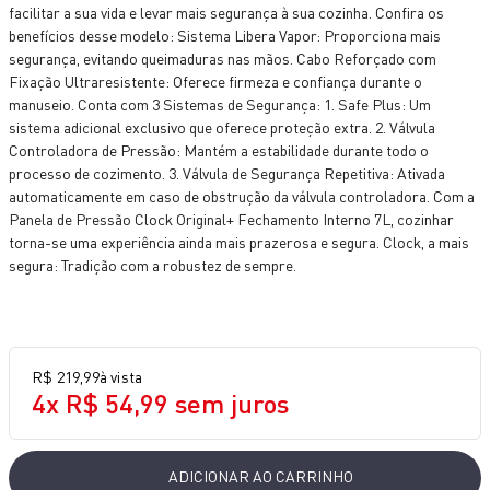
facilitar a sua vida e levar mais segurança à sua cozinha. Confira os
10
º
bake easy
benefícios desse modelo: Sistema Libera Vapor: Proporciona mais
segurança, evitando queimaduras nas mãos. Cabo Reforçado com
Fixação Ultraresistente: Oferece firmeza e confiança durante o
manuseio. Conta com 3 Sistemas de Segurança: 1. Safe Plus: Um
sistema adicional exclusivo que oferece proteção extra. 2. Válvula
Controladora de Pressão: Mantém a estabilidade durante todo o
processo de cozimento. 3. Válvula de Segurança Repetitiva: Ativada
automaticamente em caso de obstrução da válvula controladora. Com a
Panela de Pressão Clock Original+ Fechamento Interno 7L, cozinhar
torna-se uma experiência ainda mais prazerosa e segura. Clock, a mais
segura: Tradição com a robustez de sempre.
R$
219
,
99
à vista
4
x
R$
54
,
99
sem juros
ADICIONAR AO CARRINHO