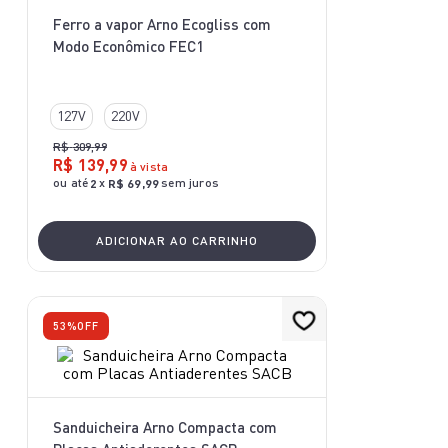
10
º
rochedo natural stone
Ferro a vapor Arno Ecogliss com
Modo Econômico FEC1
127V
220V
R$
309
,
99
R$
139
,
99
à vista
ou até
x
sem juros
2
R$
69
,
99
ADICIONAR AO CARRINHO
53%
OFF
Sanduicheira Arno Compacta com