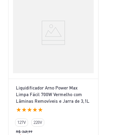
Liquidificador Arno Power Max
Limpa Fácil 700W Vermelho com
Lâminas Removíveis e Jarra de 3,1L
LN61
★
★
★
★
★
127V
220V
R$
349
,
99