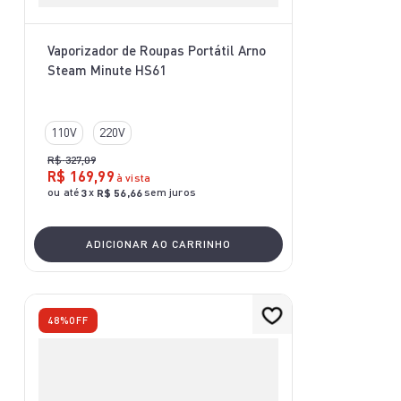
Vaporizador de Roupas Portátil Arno
Steam Minute HS61
110V
220V
R$
327
,
09
R$
169
,
99
à vista
ou até
x
sem juros
3
R$
56
,
66
ADICIONAR AO CARRINHO
48%
OFF