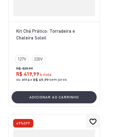
Kit Chá Prático: Torradeira e
Chaleira Soleil
127V
220V
R$
829
,
99
R$
419
,
99
à vista
ou até
x
sem juros
6
R$
69
,
99
ADICIONAR AO CARRINHO
49%
OFF