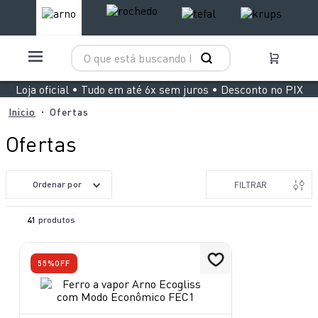
O que está buscando hoje?
TERMOS MAIS BUSCADOS
Loja oficial • Tudo em até 6x sem juros • Desconto no PIX
1
º
aspirador x clean 4
Ofertas
2
º
clipso vermelha
Ofertas
3
º
air fryer arno easy fry extra superfície
4
º
panelas pressão
Ordenar por
FILTRAR
5
º
duo power
41
produtos
6
º
bake easy
7
º
lightmix
55%
OFF
8
º
jogo panelas rochedo stone pro
9
º
vaporizador pure pop