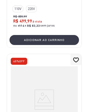
110V
220V
R$
859
,
99
R$
499
,
99
à vista
ou até
x
sem juros
6
R$
83
,
33
ADICIONAR AO CARRINHO
40%
OFF