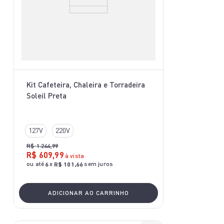
Kit Cafeteira, Chaleira e Torradeira
Soleil Preta
127V
220V
R$
1
.
244
,
99
R$
609
,
99
à vista
ou até
x
sem juros
6
R$
101
,
66
ADICIONAR AO CARRINHO