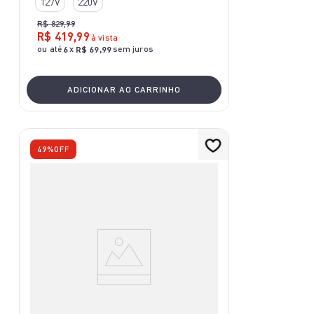
127V
220V
R$
829
,
99
R$
419
,
99
à vista
ou até
x
sem juros
6
R$
69
,
99
ADICIONAR AO CARRINHO
49%
OFF