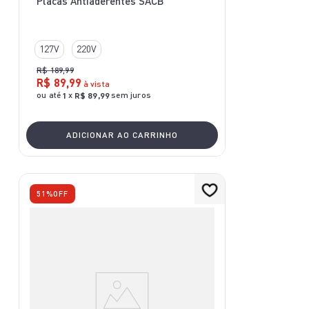
Placas Antiaderentes SACB
127V
220V
R$
189
,
99
R$
89
,
99
à vista
ou até
x
sem juros
1
R$
89
,
99
ADICIONAR AO CARRINHO
51%
OFF