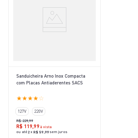
Sanduicheira Arno Inox Compacta
com Placas Antiaderentes SACS
★
★
★
★
☆
127V
220V
R$
229
,
99
R$
119
,
99
à vista
ou até
x
sem juros
2
R$
59
,
99