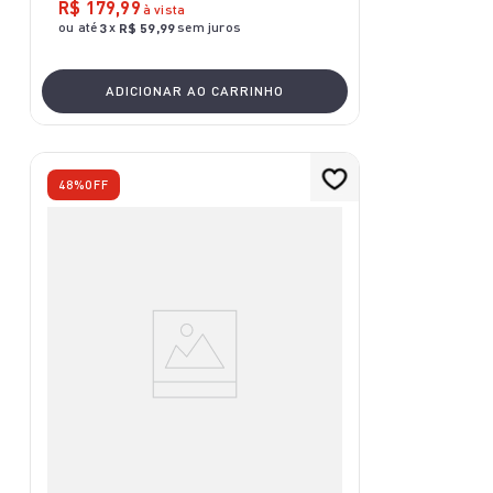
R$
179
,
99
à vista
ou até
x
sem juros
3
R$
59
,
99
ADICIONAR AO CARRINHO
48%
OFF