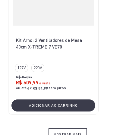
Kit Arno: 2 Ventiladores de Mesa
40cm X-TREME 7 VE70
127V
220V
R$
849
,
99
R$
509
,
99
à vista
ou até
x
sem juros
6
R$
84
,
99
ADICIONAR AO CARRINHO
MOSTRAR MAIS