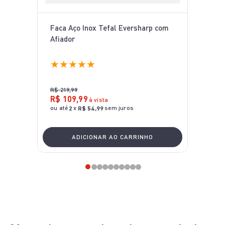
Faca Aço Inox Tefal Eversharp com
Afiador
★
★
★
★
★
R$
219
,
99
R$
109
,
99
à vista
ou até
x
sem juros
2
R$
54
,
99
ADICIONAR AO CARRINHO