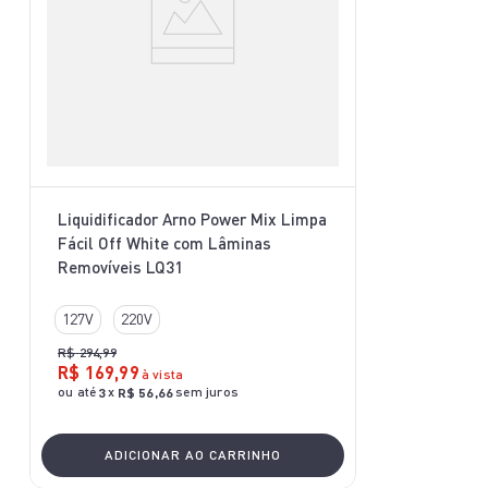
Liquidificador Arno Power Mix Limpa
Fácil Off White com Lâminas
Removíveis LQ31
127V
220V
R$
294
,
99
R$
169
,
99
à vista
ou até
x
sem juros
3
R$
56
,
66
ADICIONAR AO CARRINHO