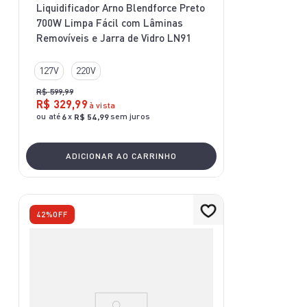
Liquidificador Arno Blendforce Preto
700W Limpa Fácil com Lâminas
Removíveis e Jarra de Vidro LN91
127V
220V
R$
599
,
99
R$
329
,
99
à vista
ou até
x
sem juros
6
R$
54
,
99
ADICIONAR AO CARRINHO
42%
OFF