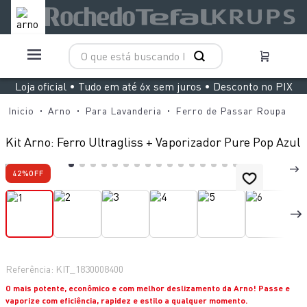
O que está buscando hoje?
TERMOS MAIS BUSCADOS
Loja oficial • Tudo em até 6x sem juros • Desconto no PIX
1
º
aspirador x clean 4
Arno
Para Lavanderia
Ferro de Passar Roupa
2
º
air fryer arno easy fry extra superfície
Kit Arno: Ferro Ultragliss + Vaporizador Pure Pop Azul
3
º
clipso vermelha
42%
OFF
4
º
panelas pressão
5
º
duo power
6
º
jogo panelas rochedo stone pro
7
º
bake easy
Referência
:
KIT_1830008400
8
º
lightmix
O mais potente, econômico e com melhor deslizamento da Arno! Passe e
9
º
vaporizador pure pop
vaporize com eficiência, rapidez e estilo a qualquer momento.