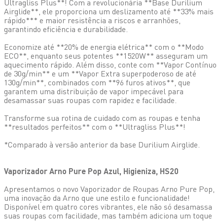
Ultragliss Plus**! Com a revolucionária **Base Durilium
Airglide**, ele proporciona um deslizamento até **33% mais
rápido*** e maior resistência a riscos e arranhões,
garantindo eficiência e durabilidade.
Economize até **20% de energia elétrica** com o **Modo
ECO**, enquanto seus potentes **1520W** asseguram um
aquecimento rápido. Além disso, conte com **Vapor Contínuo
de 30g/min** e um **Vapor Extra superpoderoso de até
130g/min**, combinados com **96 furos ativos**, que
garantem uma distribuição de vapor impecável para
desamassar suas roupas com rapidez e facilidade.
Transforme sua rotina de cuidado com as roupas e tenha
**resultados perfeitos** com o **Ultragliss Plus**!
*Comparado à versão anterior da base Durilium Airglide.
Vaporizador Arno Pure Pop Azul, Higieniza, HS20
Apresentamos o novo Vaporizador de Roupas Arno Pure Pop,
uma inovação da Arno que une estilo e funcionalidade!
Disponível em quatro cores vibrantes, ele não só desamassa
suas roupas com facilidade, mas também adiciona um toque