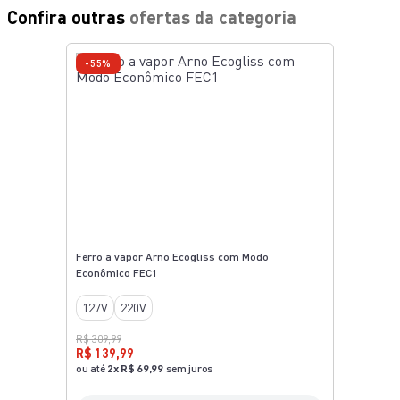
Confira outras
ofertas da categoria
-55%
Ferro a vapor Arno Ecogliss com Modo
Econômico FEC1
127V
220V
R$ 309,99
R$ 139,99
ou até
2
x
R$ 69,99
sem juros