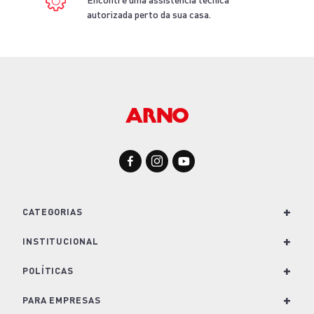
autorizada perto da sua casa.
+
CATEGORIAS
+
Para Cozinha
INSTITUCIONAL
Para Casa
+
Nossa História e Marcas
POLÍTICAS
Para Lavanderia
Conheça o Groupe SEB
+
Política de Privacidade
PARA EMPRESAS