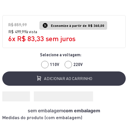
10
º
aspirador x-force 9 60
R$
859
,
99
Economize à partir de
R$ 360,00
R$
499
,
99
à vista
6
x
R$
83
,
33
sem juros
110V
220V
ADICIONAR AO CARRINHO
sem embalagem
com embalagem
Medidas do produto (
com embalagem
)