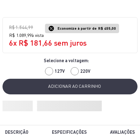
10
º
lightmix
R$
1
.
544
,
99
Economize à partir de
R$ 455,00
R$
1
.
089
,
99
à vista
6
x
R$
181
,
66
sem juros
127V
220V
ADICIONAR AO CARRINHO
DESCRIÇÃO
ESPECIFICAÇÕES
AVALIAÇÕES