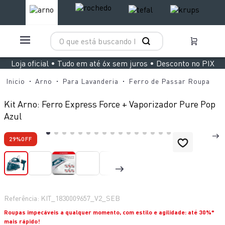
O que está buscando hoje?
TERMOS MAIS BUSCADOS
Loja oficial • Tudo em até 6x sem juros • Desconto no PIX
1
º
aspirador x clean 4
Arno
Para Lavanderia
Ferro de Passar Roupa
2
º
air fryer arno easy fry extra superfície
Kit Arno: Ferro Express Force + Vaporizador Pure Pop
3
º
duo power
Azul
4
º
panelas pressão
29%
OFF
5
º
rochedo natural stone
6
º
aspirador x-force 9 60
7
º
jogo panelas rochedo stone pro
Referência
:
KIT_1830009657_V2_SEB
8
º
vaporizador pure pop
Roupas impecáveis a qualquer momento, com estilo e agilidade: até 30%*
9
º
clipso vermelha
mais rápido!