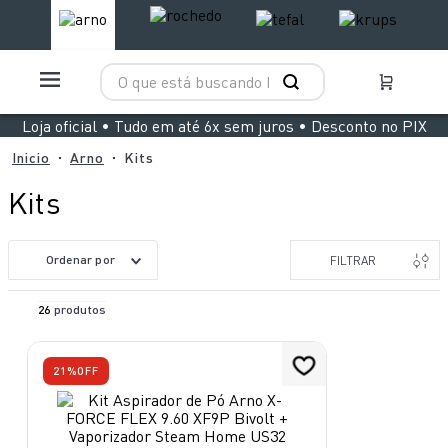
O que está buscando hoje?
TERMOS MAIS BUSCADOS
Loja oficial • Tudo em até 6x sem juros • Desconto no PIX
1
º
aspirador x clean 4
Arno
Kits
2
º
clipso vermelha
Kits
3
º
panelas pressão
4
º
air fryer arno easy fry extra superfície
Ordenar por
FILTRAR
5
º
bake easy
26
produtos
6
º
duo power
7
º
rochedo natural stone
21%
OFF
8
º
vaporizador pure pop
9
º
lightmix