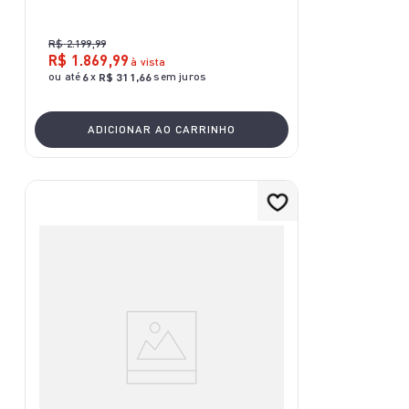
R$
2
.
199
,
99
R$
1
.
869
,
99
à vista
ou até
x
sem juros
6
R$
311
,
66
ADICIONAR AO CARRINHO