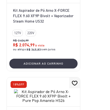
10
º
aspirador x-force 9 60
Kit Aspirador de Pó Arno X-FORCE
FLEX 9.60 XF9P Bivolt + Vaporizador
Steam Home US32
127V
220V
R$
2
.
624
,
99
R$
2
.
074
,
99
à vista
ou até
x
sem juros
6
R$
345
,
83
ADICIONAR AO CARRINHO
18%
OFF