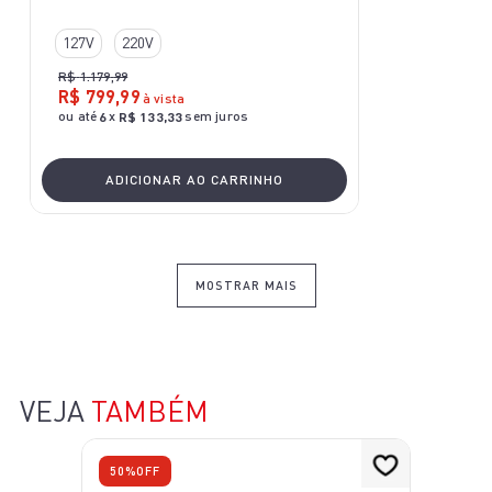
127V
220V
R$
1
.
179
,
99
R$
799
,
99
à vista
ou até
x
sem juros
6
R$
133
,
33
ADICIONAR AO CARRINHO
MOSTRAR MAIS
VEJA
TAMBÉM
50%
OFF