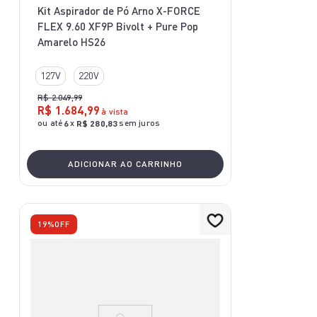
Kit Aspirador de Pó Arno X-FORCE
FLEX 9.60 XF9P Bivolt + Pure Pop
Amarelo HS26
127V
220V
R$
2
.
049
,
99
R$
1
.
684
,
99
à vista
ou até
x
sem juros
6
R$
280
,
83
ADICIONAR AO CARRINHO
19%
OFF