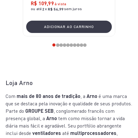
R$
109
,
99
à vista
ou até
x
sem juros
2
R$
54
,
99
ADICIONAR AO CARRINHO
Loja Arno
Com
mais de 80 anos de tradição
, a
Arno
é uma marca
que se destaca pela inovação e qualidade de seus produtos.
Parte do
GROUPE SEB
, conglomerado francês com
presença global, a
Arno
tem como missão tornar a vida
diária mais fácil e agradável. Seu portfólio abrangente
inclui desde
ventiladores
até
multiprocessadores
,