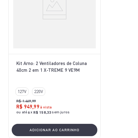
Kit Arno: 2 Ventiladores de Coluna
40cm 2 em 1 X-TREME 9 VE9M
127V
220V
R$
1
.
469
,
99
R$
949
,
99
à vista
ou até
x
sem juros
6
R$
158
,
33
ADICIONAR AO CARRINHO