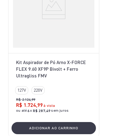
Kit Aspirador de Pó Arno X-FORCE
FLEX 9.60 XF9P Bivolt + Ferro
Ultragliss FMV
127V
220V
R$
2
.
124
,
99
R$
1
.
724
,
99
à vista
ou até
x
sem juros
6
R$
287
,
49
ADICIONAR AO CARRINHO