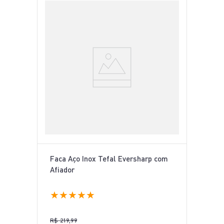
Faca Aço Inox Tefal Eversharp com
Afiador
★
★
★
★
★
R$
219
,
99