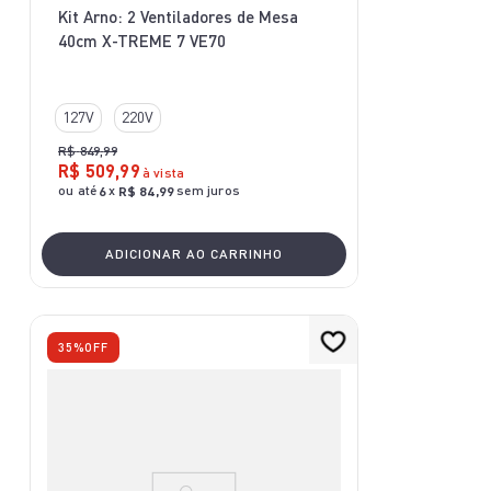
Kit Arno: 2 Ventiladores de Mesa
40cm X-TREME 7 VE70
127V
220V
R$
849
,
99
R$
509
,
99
à vista
ou até
x
sem juros
6
R$
84
,
99
ADICIONAR AO CARRINHO
35%
OFF