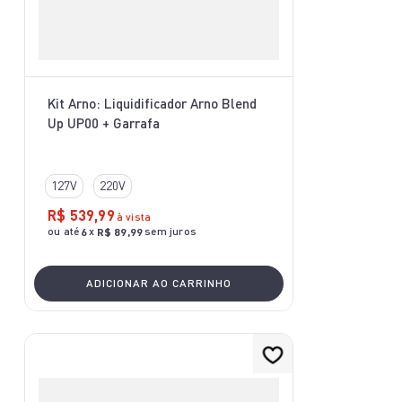
Kit Arno: Liquidificador Arno Blend
Up UP00 + Garrafa
127V
220V
R$
539
,
99
à vista
ou até
x
sem juros
6
R$
89
,
99
ADICIONAR AO CARRINHO