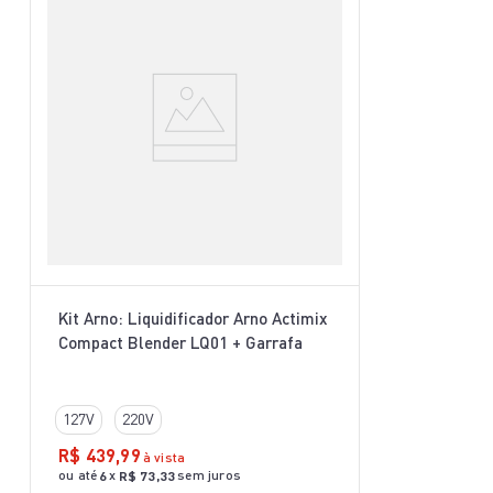
Kit Arno: Liquidificador Arno Actimix
Compact Blender LQ01 + Garrafa
127V
220V
R$
439
,
99
à vista
ou até
x
sem juros
6
R$
73
,
33