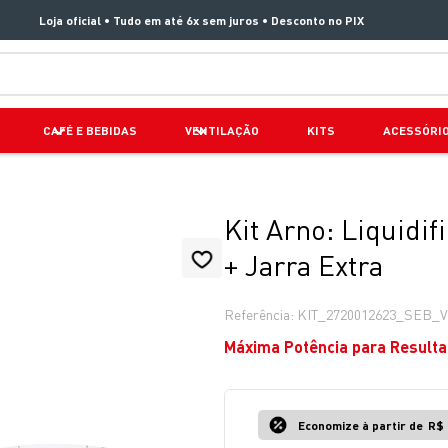
Loja oficial • Tudo em até 6x sem juros • Desconto no PIX
TERMOS MAIS BUSCADOS
CAFÉ E BEBIDAS
VENTILAÇÃO
KITS
ACESSÓRI
1
º
aspirador x clean 4
2
º
air fryer arno easy fry extra superfície
3
º
clipso vermelha
Kit Arno: Liquid
4
º
panelas pressão
+ Jarra Extra
5
º
duo power
Referência
:
KIT_2720012623_SEB_V
6
º
jogo panelas rochedo stone pro
Máxima Potência para Resulta
7
º
bake easy
8
º
lightmix
Economize à partir de
R$ 
9
º
vaporizador pure pop