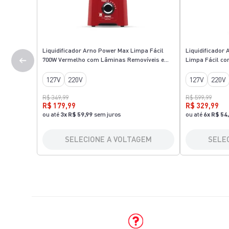
Liquidificador Arno Power Max Limpa Fácil
Liquidificador
700W Vermelho com Lâminas Removíveis e
Limpa Fácil co
Jarra de 3,1L LN61
de Vidro LN91
127V
220V
127V
220V
R$ 349,99
R$ 599,99
R$ 179,99
R$ 329,99
ou até
3
x
R$ 59,99
sem juros
ou até
6
x
R$ 54
SELECIONE A VOLTAGEM
SELE