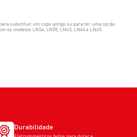
ja para substituir um copo antigo ou para ter uma opção
 com os modelos LN54, LN55, LN63, LN64 e LN65.
Durabilidade
Eletrodomésticos feitos para durar e