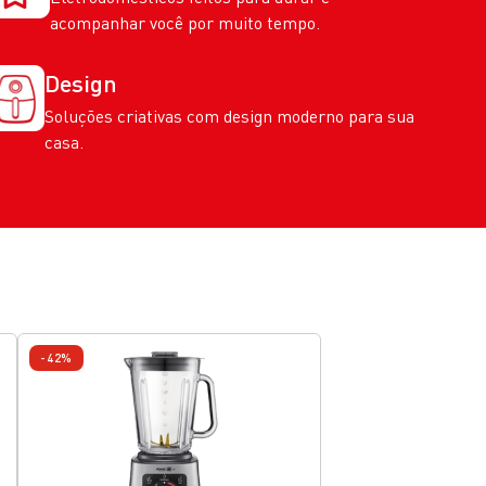
acompanhar você por muito tempo.
Design
Soluções criativas com design moderno para sua
casa.
-42%
-42%