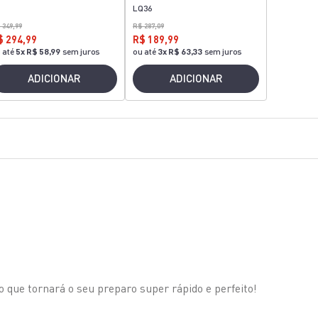
LQ36
 349,99
R$ 287,09
$ 294,99
R$ 189,99
 até
5
x
R$ 58,99
sem juros
ou até
3
x
R$ 63,33
sem juros
ADICIONAR
ADICIONAR
que tornará o seu preparo super rápido e perfeito!