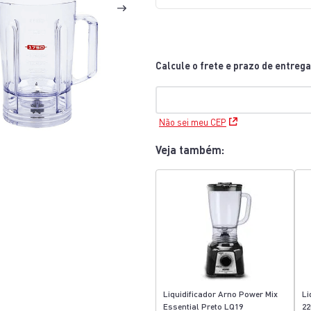
10
º
aspirador x-force 9 60
Não sei meu CEP
Veja também:
Liquidificador Arno Power Mix
Li
Essential Preto LQ19
22