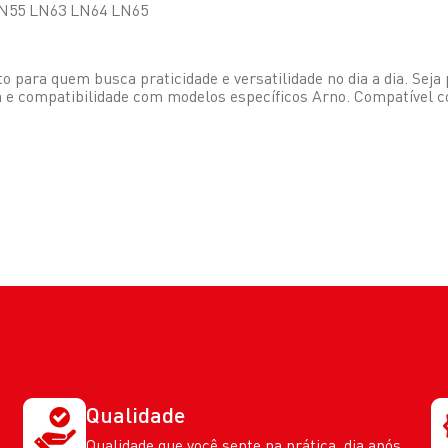
 LN55 LN63 LN64 LN65
ito para quem busca praticidade e versatilidade no dia a dia. Se
ia e compatibilidade com modelos específicos Arno. Compatível
Qualidade
Qualidade que você sente na prática, dia após