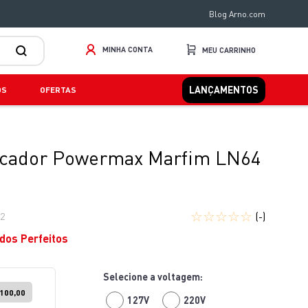
Blog Arno.com
MINHA CONTA
LANÇAMENTOS
OS
OFERTAS
ificador Powermax Marfim LN64
☆
☆
☆
☆
☆
(-)
2
dos Perfeitos
100,00
127V
220V