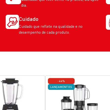
dia.
Cuidado
Cuidado que reflete na qualidade e no
desempenho de cada produto.
-44%
LANÇAMENTOS