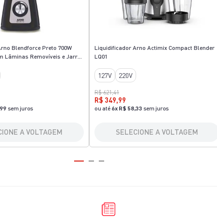
 Arno Blendforce Preto 700W
Liquidificador Arno Actimix Compact Blender
m Lâminas Removíveis e Jarra
LQ01
127V
220V
R$ 621,41
R$ 349,99
,99
sem juros
ou até
6
x
R$ 58,33
sem juros
CIONE A VOLTAGEM
SELECIONE A VOLTAGEM