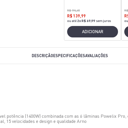
R$ 194,65
R$
R$ 139,99
R
ou até
2
x
R$ 69,99
sem juros
ou
ADICIONAR
DESCRIÇÃO
ESPECIFICAÇÕES
AVALIAÇÕES
el potência (1400W) combinada com as 6 lâminas Powelix Pro, o 
al, 15 velocidades e design e qualidade Arno