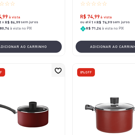
☆
☆
☆
☆
☆
☆
☆
☆
4
,
99
R$
74
,
99
à vista
à vista
x
sem juros
ou até
x
sem juros
1
R$
84
,
99
1
R$
74
,
99
80,74
à vista no PIX
R$ 71,24
à vista no PIX
ADICIONAR AO CARRINHO
ADICIONAR AO CARRIN
F
8%
OFF