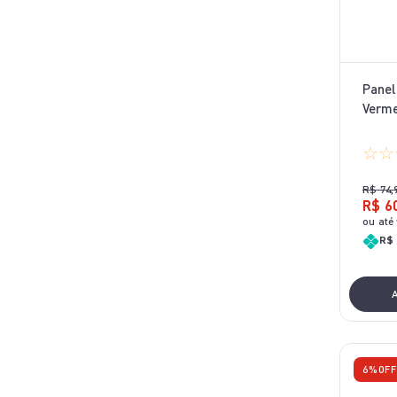
Panel
Verm
☆
☆
R$
74
,
R$
6
ou até
R$ 
6%
OF