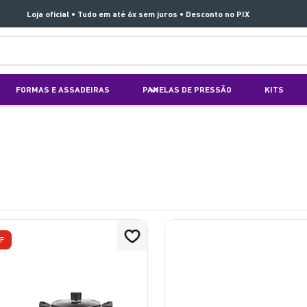
Loja oficial • Tudo em até 6x sem juros • Desconto no PIX
TERMOS MAIS BUSCADOS
FORMAS E ASSADEIRAS
PANELAS DE PRESSÃO
KITS
1
º
aspirador x clean 4
2
º
air fryer arno easy fry extra superfície
3
º
clipso vermelha
4
º
panelas pressão
s
5
º
duo power
6
º
jogo panelas rochedo stone pro
F
7
º
bake easy
8
º
lightmix
9
º
vaporizador pure pop