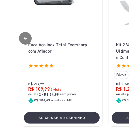
Faca Aço Inox Tefal Eversharp
Kit 2 
com Afiador
Ultima
e Cont
★
★
★
★
★
★
★
Bivolt
R$
219
,
99
R$
1
.
83
R$
109
,
99
R$
1
.
à vista
ou até
x
sem juros
ou até
2
R$
54
,
99
6
R$ 104,49
à vista no PIX
R$ 1
ADICIONAR AO CARRINHO
A