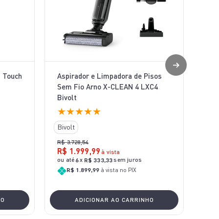
l Touch
Aspirador e Limpadora de Pisos
Sem Fio Arno X-CLEAN 4 LXC4
Bivolt
★
★
★
★
★
Bivolt
R$
3
.
728
,
54
R$
1
.
999
,
99
à vista
ou até
x
sem juros
6
R$
333
,
33
R$ 1.899,99
à vista no PIX
HO
ADICIONAR AO CARRINHO