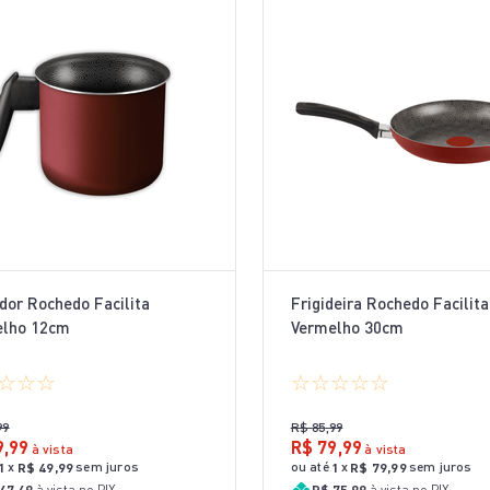
dor Rochedo Facilita
Frigideira Rochedo Facilita
elho 12cm
Vermelho 30cm
☆
☆
☆
☆
☆
☆
☆
☆
99
R$
85
,
99
9
,
99
R$
79
,
99
à vista
à vista
x
sem juros
ou até
x
sem juros
1
R$
49
,
99
1
R$
79
,
99
47,49
à vista no PIX
R$ 75,99
à vista no PIX