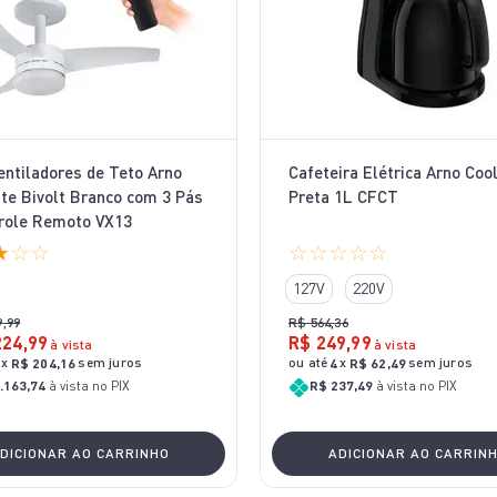
Ventiladores de Teto Arno
Cafeteira Elétrica Arno Coo
te Bivolt Branco com 3 Pás
Preta 1L CFCT
role Remoto VX13
★
☆
☆
☆
☆
☆
☆
☆
127V
220V
9
,
99
R$
564
,
36
224
,
99
R$
249
,
99
à vista
à vista
x
sem juros
ou até
x
sem juros
R$
204
,
16
4
R$
62
,
49
.163,74
à vista no PIX
R$ 237,49
à vista no PIX
DICIONAR AO CARRINHO
ADICIONAR AO CARRIN