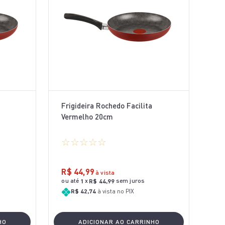
Frigideira Rochedo Facilita
Vermelho 20cm
☆
☆
☆
☆
☆
R$
44
,
99
à vista
ou até
x
sem juros
1
R$
44
,
99
R$ 42,74
à vista no PIX
HO
ADICIONAR AO CARRINHO