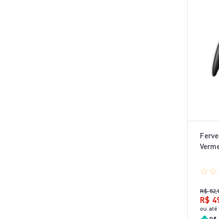
Ferve
Verm
☆
☆
R$
52
,
R$
4
ou até
R$ 