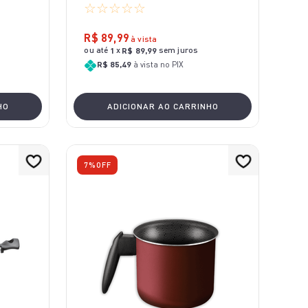
☆
☆
☆
☆
☆
R$
89
,
99
à vista
ou até
x
sem juros
1
R$
89
,
99
R$ 85,49
à vista no PIX
HO
ADICIONAR AO CARRINHO
7%
OFF