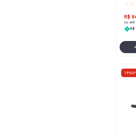
☆
☆
R$
8
ou até
R$ 
19%
OF