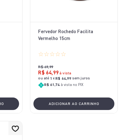
Fervedor Rochedo Facilita
Vermelho 15cm
☆
☆
☆
☆
☆
R$
69
,
99
R$
64
,
99
à vista
ou até
x
sem juros
1
R$
64
,
99
R$ 61,74
à vista no PIX
HO
ADICIONAR AO CARRINHO