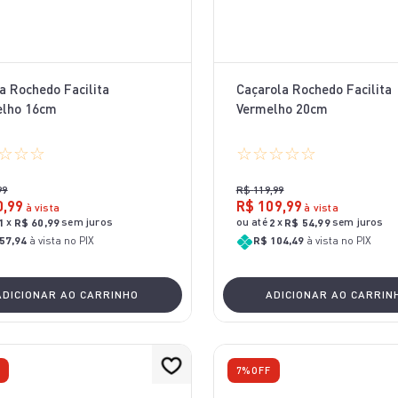
a Rochedo Facilita
Caçarola Rochedo Facilita
elho 16cm
Vermelho 20cm
☆
☆
☆
☆
☆
☆
☆
☆
99
R$
119
,
99
0
,
99
R$
109
,
99
à vista
à vista
x
sem juros
ou até
x
sem juros
1
R$
60
,
99
2
R$
54
,
99
57,94
à vista no PIX
R$ 104,49
à vista no PIX
ADICIONAR AO CARRINHO
ADICIONAR AO CARRIN
F
7%
OFF