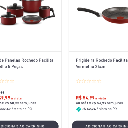
10
º
aspirador x-force 9 60
de Panelas Rochedo Facilita
Frigideira Rochedo Facilita
lho 5 Peças
Vermelho 24cm
☆
☆
☆
☆
☆
☆
☆
☆
,
99
49
,
99
R$
54
,
99
à vista
à vista
x
sem juros
ou até
x
sem juros
6
R$
58
,
33
1
R$
54
,
99
332,49
à vista no PIX
R$ 52,24
à vista no PIX
ADICIONAR AO CARRINHO
ADICIONAR AO CARRIN