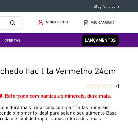
Blog Arno.com
MINHA CONTA
LANÇAMENTOS
OFERTAS
ochedo Facilita Vermelho 24cm
☆
☆
☆
☆
☆
(-)
il. Reforçado com partículas minerais, dura mais.
cil e dura mais, reforçado com partículas minerais
cando o momento ideal para selar o seu alimento Base
uda e é fácil de limpar Cabos reforçados: mais