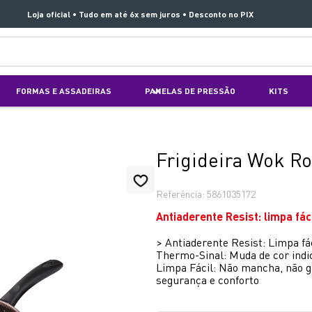
Loja oficial • Tudo em até 6x sem juros • Desconto no PIX
TERMOS MAIS BUSCADOS
FORMAS E ASSADEIRAS
PANELAS DE PRESSÃO
KITS
1
º
aspirador x clean 4
2
º
air fryer arno easy fry extra superfície
3
º
duo power
Frigideira Wok R
4
º
panelas pressão
Referência
:
5861035172
5
º
clipso vermelha
Antiaderente Resist: limpa fác
6
º
rochedo natural stone
>
Antiaderente Resist: Limpa fá
7
º
jogo panelas rochedo stone pro
Thermo-Sinal: Muda de cor indi
Limpa Fácil: Não mancha, não gr
8
º
aspirador x-force 9 60
segurança e conforto
9
º
vaporizador pure pop