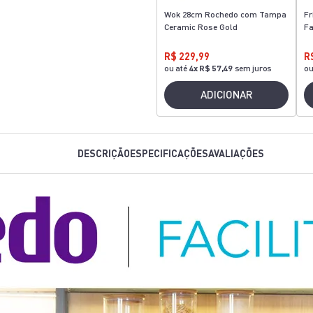
Wok 28cm Rochedo com Tampa
Fr
Ceramic Rose Gold
Fa
R$ 229,99
R
ou até
4
x
R$ 57,49
sem juros
ou
ADICIONAR
DESCRIÇÃO
ESPECIFICAÇÕES
AVALIAÇÕES