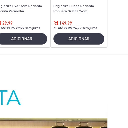
igideira Ovo 16cm Rochedo
Frigideira Funda Rochedo
cilita Vermelha
Robusta Grafite 24cm
$ 29,99
R$ 149,99
 até
1
x
R$ 29,99
sem juros
ou até
2
x
R$ 74,99
sem juros
ADICIONAR
ADICIONAR