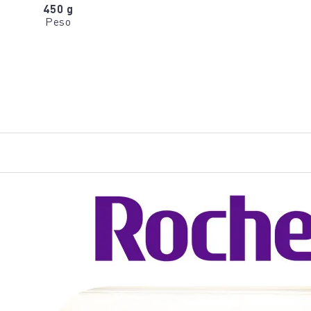
450 g
Peso