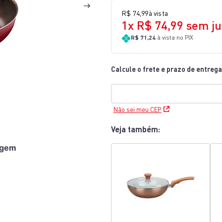
10
º
bake easy
R$
74
,
99
à vista
1
x
R$
74
,
99
sem ju
R$ 71,24
à vista no PIX
Não sei meu CEP
Veja também:
agem