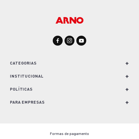
-38%
Frigideira Antiaderente Panex Stone 24cm
R$ 79,99
R$ 49,99
ou até
1
x
R$ 49,99
sem juros
COMPRAR