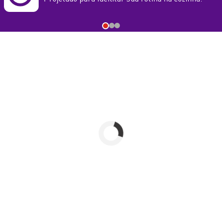
R$ 29,99
R$ 54,99
ALUMÍNIO
MATERIAL
ALUMÍNIO
N/A
DIÂMETRO (EM CM)
24
CINZA CLARO (EFEITO PEDRA)
COR
VERMELHO
ADICIONAR AO
CARRINHO