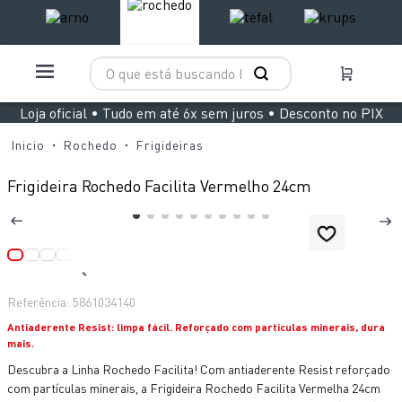
O que está buscando hoje?
TERMOS MAIS BUSCADOS
Loja oficial • Tudo em até 6x sem juros • Desconto no PIX
1
º
aspirador x clean 4
Rochedo
Frigideiras
2
º
clipso vermelha
Frigideira Rochedo Facilita Vermelho 24cm
3
º
air fryer arno easy fry extra superfície
4
º
panelas pressão
5
º
duo power
6
º
bake easy
Referência
:
5861034140
7
º
lightmix
Antiaderente Resist: limpa fácil. Reforçado com partículas minerais, dura
mais.
8
º
jogo panelas rochedo stone pro
Descubra a Linha Rochedo Facilita! Com antiaderente Resist reforçado
9
º
vaporizador pure pop
com partículas minerais, a Frigideira Rochedo Facilita Vermelha 24cm