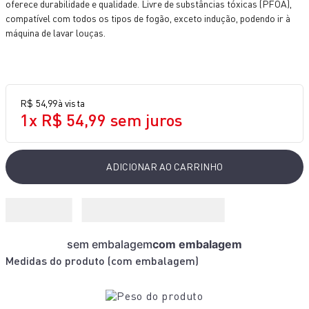
oferece durabilidade e qualidade. Livre de substâncias tóxicas (PFOA),
10
º
rochedo natural stone
compatível com todos os tipos de fogão, exceto indução, podendo ir à
máquina de lavar louças.
R$
54
,
99
à vista
1
x
R$
54
,
99
sem juros
ADICIONAR AO CARRINHO
sem embalagem
com embalagem
Medidas do produto (
com embalagem
)