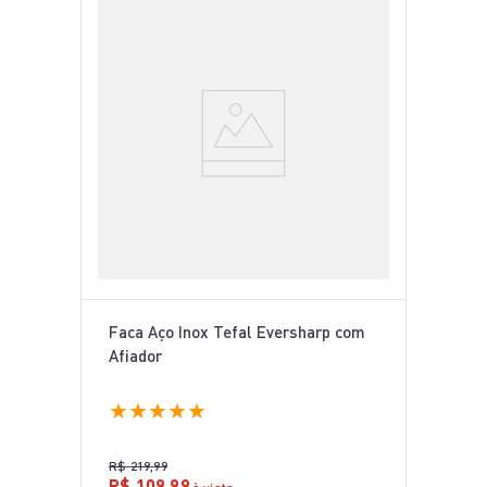
Faca Aço Inox Tefal Eversharp com
Afiador
★
★
★
★
★
R$
219
,
99
R$
109
,
99