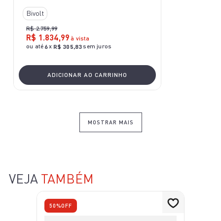
Bivolt
R$
2
.
759
,
99
R$
1
.
834
,
99
à vista
ou até
x
sem juros
6
R$
305
,
83
ADICIONAR AO CARRINHO
MOSTRAR MAIS
VEJA
TAMBÉM
50%
OFF