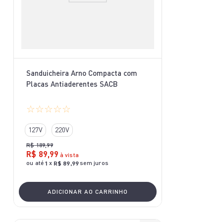
Sanduicheira Arno Compacta com
Placas Antiaderentes SACB
☆
☆
☆
☆
☆
127V
220V
R$
189
,
99
R$
89
,
99
à vista
ou até
x
sem juros
1
R$
89
,
99
ADICIONAR AO CARRINHO