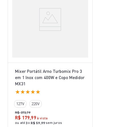
Mixer Portátil Arno Turbomix Pro 3
em 1 Inox com 400W e Copo Medidor
MX31
★
★
★
★
★
127V
220V
R$
373
,
79
R$
179
,
99
à vista
ou até
x
sem juros
3
R$
59
,
99