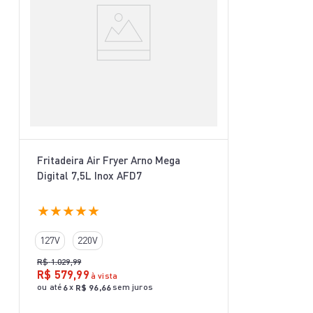
Fritadeira Air Fryer Arno Mega
Digital 7,5L Inox AFD7
★
★
★
★
★
127V
220V
R$
1
.
029
,
99
R$
579
,
99
à vista
ou até
x
sem juros
6
R$
96
,
66