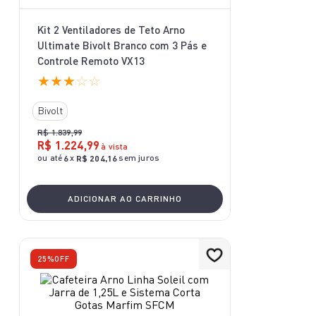
10
º
aspirador x-force 9 60
Kit 2 Ventiladores de Teto Arno
Ultimate Bivolt Branco com 3 Pás e
Controle Remoto VX13
★
★
★
☆
☆
Bivolt
R$
1
.
839
,
99
R$
1
.
224
,
99
à vista
ou até
x
sem juros
6
R$
204
,
16
ADICIONAR AO CARRINHO
25%
OFF