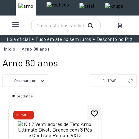
O que está buscando hoje?
TERMOS MAIS BUSCADOS
Loja oficial • Tudo em até 6x sem juros • Desconto no PIX
1
º
aspirador x clean 4
Arno 80 anos
2
º
air fryer arno easy fry extra superfície
Arno 80 anos
3
º
clipso vermelha
4
º
panelas pressão
Ordenar por
FILTRAR
5
º
duo power
81
produtos
6
º
jogo panelas rochedo stone pro
7
º
bake easy
33%
OFF
8
º
lightmix
9
º
vaporizador pure pop