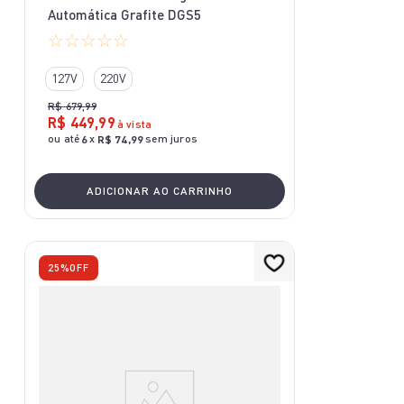
Automática Grafite DGS5
☆
☆
☆
☆
☆
127V
220V
R$
679
,
99
R$
449
,
99
à vista
ou até
x
sem juros
6
R$
74
,
99
ADICIONAR AO CARRINHO
25%
OFF