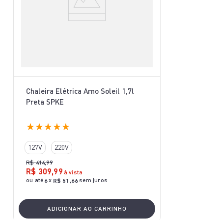
Chaleira Elétrica Arno Soleil 1,7l
Preta SPKE
★
★
★
★
★
127V
220V
R$
414
,
99
R$
309
,
99
à vista
ou até
x
sem juros
6
R$
51
,
66
ADICIONAR AO CARRINHO