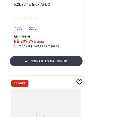
5,2L+3,1L Inox AFD2
☆
☆
☆
☆
☆
127V
220V
R$
1
.
499
,
99
R$
899
,
99
à vista
ou até
x
sem juros
6
R$
149
,
99
ADICIONAR AO CARRINHO
29%
OFF