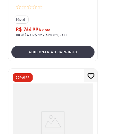
☆
☆
☆
☆
☆
Bivolt
R$
764
,
99
à vista
ou até
x
sem juros
6
R$
127
,
49
ADICIONAR AO CARRINHO
53%
OFF