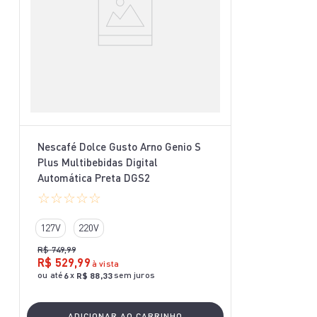
Nescafé Dolce Gusto Arno Genio S
Plus Multibebidas Digital
Automática Preta DGS2
☆
☆
☆
☆
☆
127V
220V
R$
749
,
99
R$
529
,
99
à vista
ou até
x
sem juros
6
R$
88
,
33
ADICIONAR AO CARRINHO