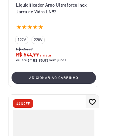
Liquidificador Arno Ultraforce Inox
Jarra de Vidro LN92
★
★
★
★
★
127V
220V
R$
654
,
99
R$
544
,
99
à vista
ou até
x
sem juros
6
R$
90
,
83
ADICIONAR AO CARRINHO
44%
OFF