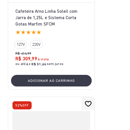
Cafeteira Arno Linha Soleil com
Jarra de 1,25L e Sistema Corta
Gotas Marfim SFCM
★
★
★
★
★
127V
220V
R$
414
,
99
R$
309
,
99
à vista
ou até
x
sem juros
6
R$
51
,
66
ADICIONAR AO CARRINHO
52%
OFF