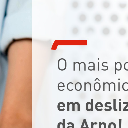
O mais p
econômi
em desli
da Arno!