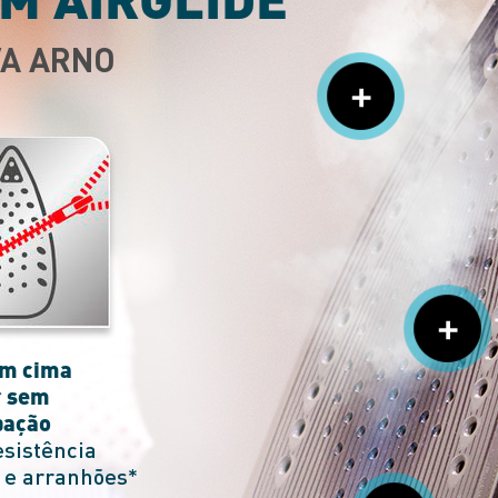
VA ARNO
em cima
r sem
pação
esistência
s e arranhões*