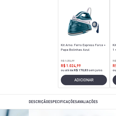
Kit Arno: Ferro Express Force +
Ki
Papa Bolinhas Azul
1 
R$ 1.254,99
R$
R$ 1.024,99
R
ou até
6
x
R$ 170,83
sem juros
ou
ADICIONAR
DESCRIÇÃO
ESPECIFICAÇÕES
AVALIAÇÕES