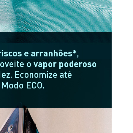
 riscos e arranhões*
,
roveite o
vapor poderoso
dez. Economize até
o Modo ECO.