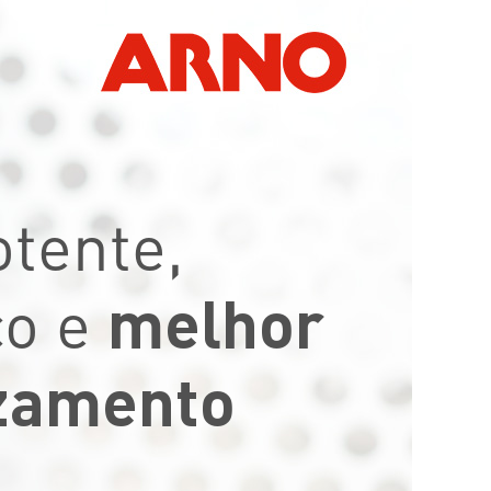
otente,
melhor
co e
zamento