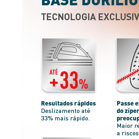
TECNOLOGIA EXCLUSI
Resultados rápidos
Passe 
do zípe
Deslizamento até
preocu
33% mais rápido.
Maior r
a risco