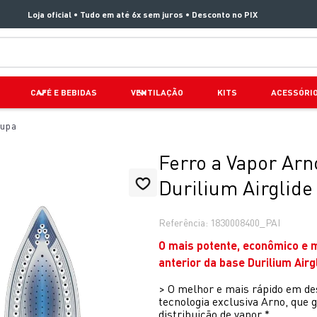
Loja oficial • Tudo em até 6x sem juros • Desconto no PIX
TERMOS MAIS BUSCADOS
CAFÉ E BEBIDAS
VENTILAÇÃO
KITS
ACESSÓRI
1
º
aspirador x clean 4
oupa
2
º
clipso vermelha
3
º
air fryer arno easy fry extra superfície
Ferro a Vapor Arn
4
º
panelas pressão
Durilium Airglid
5
º
duo power
Referência
:
1830008400_PAI
6
º
bake easy
O mais potente, econômico e 
7
º
lightmix
anterior da base Durilium Airg
8
º
jogo panelas rochedo stone pro
>
O melhor e mais rápido em des
tecnologia exclusiva Arno, que
9
º
vaporizador pure pop
distribuição de vapor.*