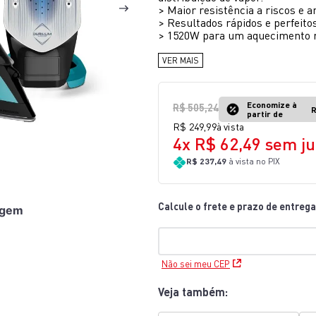
>
Maior resistência a riscos e 
10
º
rochedo natural stone
>
Resultados rápidos e perfeito
>
1520W para um aquecimento r
VER MAIS
Economize à
R$
505
,
24
R
partir de
R$
249
,
99
à vista
4
x
R$
62
,
49
sem ju
R$ 237,49
à vista no PIX
agem
Não sei meu CEP
Veja também: