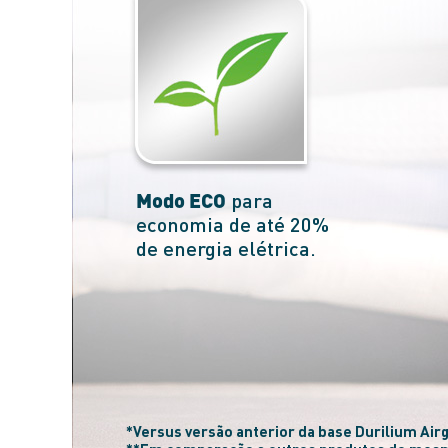
Modo ECO
para
economia de até
20%
de energia elétrica.
*Versus versão anterior da base Durilium Airg