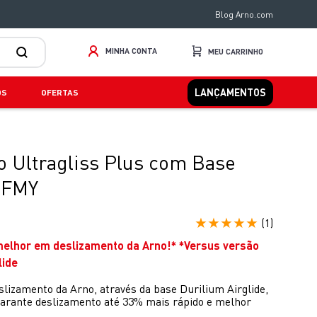
Blog Arno.com
MINHA CONTA
LANÇAMENTOS
OS
OFERTAS
o Ultragliss Plus com Base
e FMY
★
★
★
★
★
(
1
)
melhor em deslizamento da Arno!* *Versus versão
lide
lizamento da Arno, através da base Durilium Airglide,
 garante deslizamento até 33% mais rápido e melhor