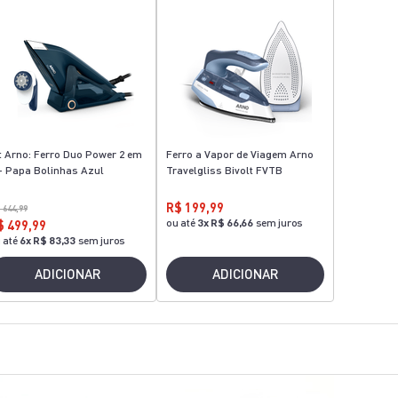
t Arno: Ferro Duo Power 2 em
Ferro a Vapor de Viagem Arno
+ Papa Bolinhas Azul
Travelgliss Bivolt FVTB
R$ 199,99
 644,99
ou até
3
x
R$ 66,66
sem juros
$ 499,99
 até
6
x
R$ 83,33
sem juros
ADICIONAR
ADICIONAR