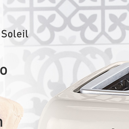
Soleil
ão
n