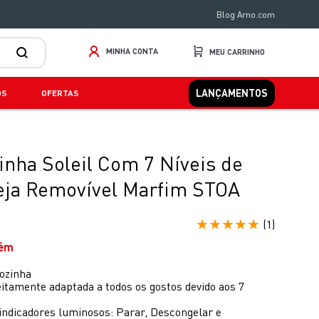
Blog Arno.com
MINHA CONTA
LANÇAMENTOS
OS
OFERTAS
inha Soleil Com 7 Níveis de
eja Removível Marfim STOA
★
★
★
★
★
(
1
)
bém
cozinha
itamente adaptada a todos os gostos devido aos 7
 indicadores luminosos: Parar, Descongelar e