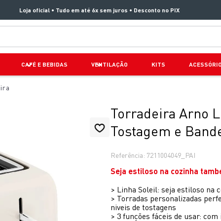
Loja oficial • Tudo em até 6x sem juros • Desconto no PIX
TERMOS MAIS BUSCADOS
CAFÉ E BEBIDAS
VENTILAÇÃO
KITS
ACESSÓRI
1
º
aspirador x clean 4
ira
2
º
clipso vermelha
3
º
air fryer arno easy fry extra superfície
Torradeira Arno L
4
º
panelas pressão
Tostagem e Band
5
º
duo power
Referência
:
7211004049_PAI
6
º
bake easy
Seja estiloso na cozinha tam
7
º
lightmix
>
Linha Soleil: seja estiloso na 
8
º
jogo panelas rochedo stone pro
>
Torradas personalizadas perfe
niveis de tostagens
9
º
vaporizador pure pop
>
3 funções fáceis de usar: com