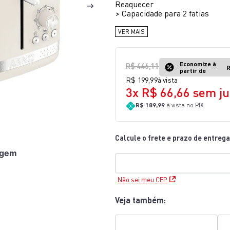
Reaquecer
10
º
rochedo natural stone
>
Capacidade para 2 fatias
VER MAIS
Economize à
R$
446
,
11
R
partir de
R$
199
,
99
à vista
3
x
R$
66
,
66
sem ju
R$ 189,99
à vista no PIX
agem
Não sei meu CEP
Veja também: