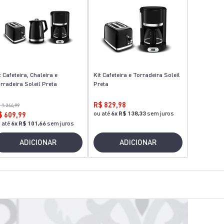
t Cafeteira, Chaleira e
Kit Cafeteira e Torradeira Soleil
rradeira Soleil Preta
Preta
R$ 829,98
 1.244,99
ou até
6
x
R$ 138,33
sem juros
$ 609,99
 até
6
x
R$ 101,66
sem juros
ADICIONAR
ADICIONAR