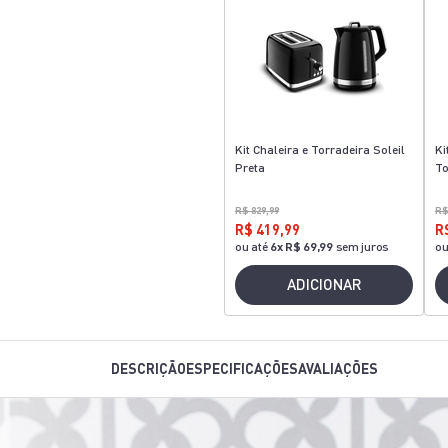
Kit Chaleira e Torradeira Soleil
Ki
Preta
To
R$ 829,99
R$
R$ 419,99
R
ou até
6
x
R$ 69,99
sem juros
ou
ADICIONAR
DESCRIÇÃO
ESPECIFICAÇÕES
AVALIAÇÕES