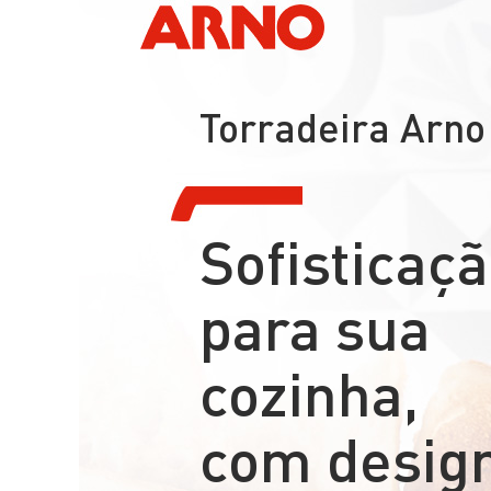
Torradeira Arno 
Sofisticaç
para sua
cozinha,
com desig