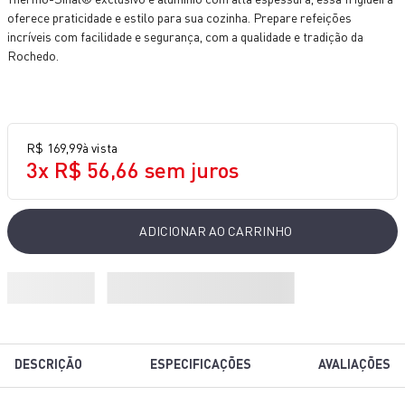
10
º
bake easy
oferece praticidade e estilo para sua cozinha. Prepare refeições
incríveis com facilidade e segurança, com a qualidade e tradição da
Rochedo.
R$
169
,
99
à vista
3
x
R$
56
,
66
sem juros
ADICIONAR AO CARRINHO
DESCRIÇÃO
ESPECIFICAÇÕES
AVALIAÇÕES