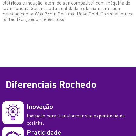
elétricos e indução, além de ser compatível com máquina de
lavar louças. Garanta alta qualidade e glamour em cada
refeição com a Wok 24cm Ceramic Rose Gold. Cozinhar nunca
foi tão fácil, seguro e estiloso!
Compare os Modelos em
Frigideiras
Frigideira Ovo 16cm Rochedo
Frigideira 24cm Rochedo
Wok 24cm Rochedo Ceramic
Facilita Vermelha
Ceramic Rose Gold
Rose Gold