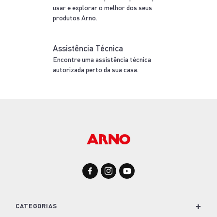
-38%
Frigideira Antiaderente Panex Stone 24cm
R$ 79,99
R$ 49,99
ou até
1
x
R$ 49,99
sem juros
COMPRAR