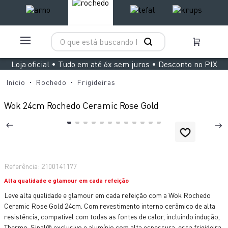
O que está buscando hoje?
TERMOS MAIS BUSCADOS
Loja oficial • Tudo em até 6x sem juros • Desconto no PIX
1
º
aspirador x clean 4
Rochedo
Frigideiras
2
º
air fryer arno easy fry extra superfície
Wok 24cm Rochedo Ceramic Rose Gold
3
º
duo power
4
º
panelas pressão
5
º
clipso vermelha
Referência
:
2100141177
6
º
rochedo natural stone
Alta qualidade e glamour em cada refeição
7
º
jogo panelas rochedo stone pro
Leve alta qualidade e glamour em cada refeição com a Wok Rochedo
8
º
aspirador x-force 9 60
Ceramic Rose Gold 24cm. Com revestimento interno cerâmico de alta
resistência, compatível com todas as fontes de calor, incluindo indução,
9
º
vaporizador pure pop
Thermo-Sinal® exclusivo e alumínio com alta espessura, essa frigideira