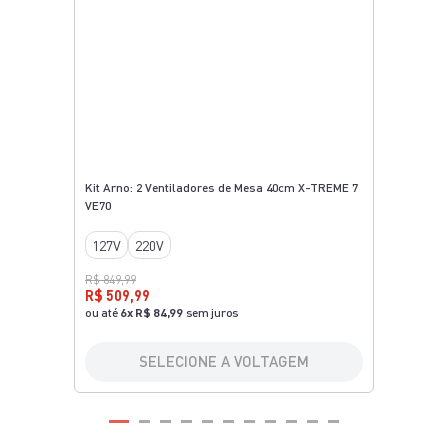
Kit Arno: 2 Ventiladores de Mesa 40cm X-TREME 7
VE70
127V
220V
R$ 849,99
R$ 509,99
ou até
6
x
R$ 84,99
sem juros
SELECIONE A VOLTAGEM