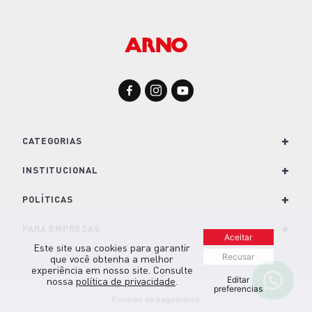
+
CATEGORIAS
+
Para Cozinha
INSTITUCIONAL
Para Casa
+
Nossa História e Marcas
POLÍTICAS
Para Lavanderia
Conheça o Groupe SEB
+
Política de Privacidade
PARA EMPRESAS
Aceitar
Este site usa cookies para garantir
Café e Bebidas
Trabalhe Conosco
Política de Cookies
Soluções para empresas
Recusar
que você obtenha a melhor
experiência em nosso site. Consulte
Kits
Imprensa
Editar
Termos e Condições de Venda
nossa
política de privacidade
.
Seja um revendedor
preferencias
Formas de pagamento
Nescafé Dolce Gusto
Blog Arno.com
Troca e Devolução