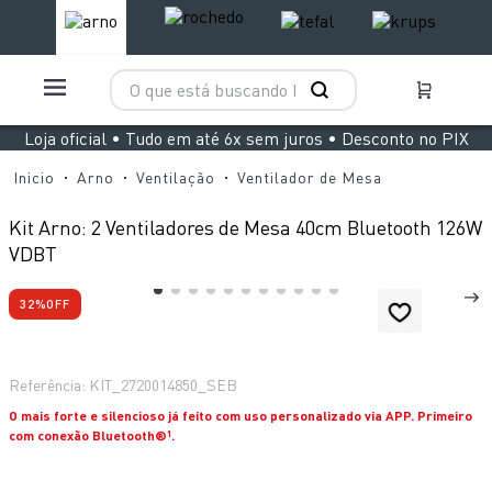
O que está buscando hoje?
TERMOS MAIS BUSCADOS
Loja oficial • Tudo em até 6x sem juros • Desconto no PIX
1
º
aspirador x clean 4
Arno
Ventilação
Ventilador de Mesa
2
º
clipso vermelha
Kit Arno: 2 Ventiladores de Mesa 40cm Bluetooth 126W
3
º
air fryer arno easy fry extra superfície
VDBT
4
º
panelas pressão
32%
OFF
5
º
duo power
6
º
bake easy
Referência
:
KIT_2720014850_SEB
7
º
lightmix
O mais forte e silencioso já feito com uso personalizado via APP. Primeiro
8
º
jogo panelas rochedo stone pro
com conexão Bluetooth®¹.
9
º
vaporizador pure pop