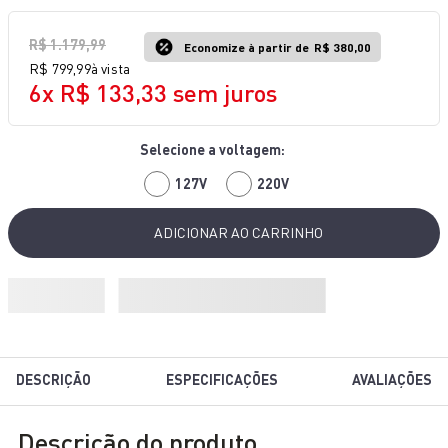
10
º
rochedo natural stone
R$
1
.
179
,
99
Economize à partir de
R$ 380,00
R$
799
,
99
à vista
6
x
R$
133
,
33
sem juros
127V
220V
ADICIONAR AO CARRINHO
DESCRIÇÃO
ESPECIFICAÇÕES
AVALIAÇÕES
Descrição do produto