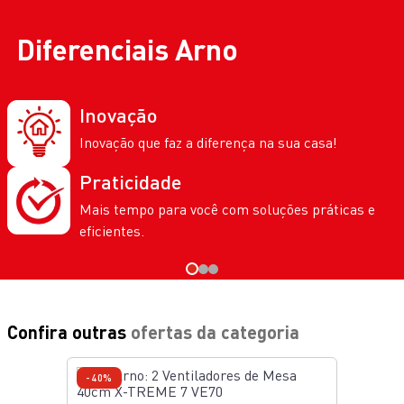
Diferenciais
Arno
Inovação
Inovação que faz a diferença na sua casa!
Praticidade
Mais tempo para você com soluções práticas e
eficientes.
Confira outras
ofertas da categoria
-40%