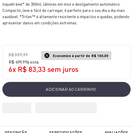
inquebrável* de 300ml, lâminas em inox e desligamento automático.
10
º
lightmix
Compacto, leve e fácil de carregar, é perfeito para o seu dia a dia mais
saudável. *Tritan™ é altamente resistente a impactos e quedas, podendo
apresentar danos em condições extremas.
R$
599
,
99
Economize à partir de
R$ 100,00
R$
499
,
99
à vista
6
x
R$
83
,
33
sem juros
ADICIONAR AO CARRINHO
DESCRIÇÃO
ESPECIFICAÇÕES
AVALIAÇÕES