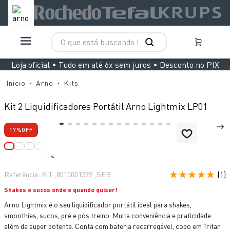
O que está buscando hoje?
TERMOS MAIS BUSCADOS
Loja oficial • Tudo em até 6x sem juros • Desconto no PIX
1
º
aspirador x clean 4
Arno
Kits
2
º
air fryer arno easy fry extra superfície
Kit 2 Liquidificadores Portátil Arno Lightmix LP01
3
º
duo power
17%
OFF
4
º
panelas pressão
5
º
rochedo natural stone
6
º
aspirador x-force 9 60
★
★
★
★
★
(
1
)
Referência
:
KIT_8010001379_SEB
7
º
jogo panelas rochedo stone pro
Shakes e sucos onde e quando quiser!
8
º
vaporizador pure pop
Arno Lightmix é o seu liquidificador portátil ideal para shakes,
smoothies, sucos, pré e pós treino. Muita conveniência e praticidade
9
º
clipso vermelha
além de super potente. Conta com bateria recarregável, copo em Tritan