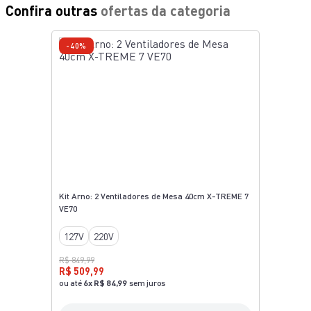
Confira outras
ofertas da categoria
-40%
Kit Arno: 2 Ventiladores de Mesa 40cm X-TREME 7
VE70
127V
220V
R$ 849,99
R$ 509,99
ou até
6
x
R$ 84,99
sem juros