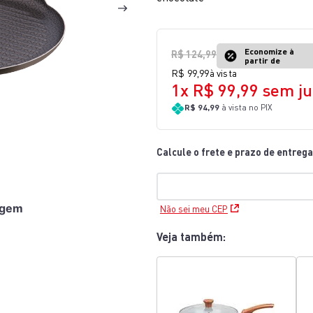
10
º
lightmix
Economize à
R$
124
,
99
partir de
R$
99
,
99
à vista
1
x
R$
99
,
99
sem ju
R$ 94,99
à vista no PIX
agem
Não sei meu CEP
Veja também: