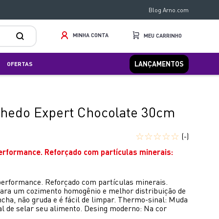
Blog Arno.com
MINHA CONTA
LANÇAMENTOS
OFERTAS
chedo Expert Chocolate 30cm
☆
☆
☆
☆
☆
(-)
Performance. Reforçado com partículas minerais:
 performance. Reforçado com partículas minerais.
ara um cozimento homogênio e melhor distribuição de
ncha, não gruda e é fácil de limpar. Thermo-sinal: Muda
al de selar seu alimento. Desing moderno: Na cor