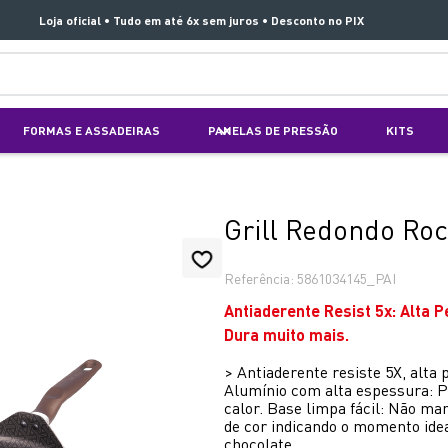
Loja oficial • Tudo em até 6x sem juros • Desconto no PIX
TERMOS MAIS BUSCADOS
FORMAS E ASSADEIRAS
PANELAS DE PRESSÃO
KITS
1
º
aspirador x clean 4
2
º
air fryer arno easy fry extra superfície
3
º
duo power
Grill Redondo Ro
4
º
panelas pressão
Referência
:
5861034145_PAI
5
º
rochedo natural stone
Antiaderente Resist 5x: Alta 
6
º
aspirador x-force 9 60
Dura muito mais.
7
º
jogo panelas rochedo stone pro
>
Antiaderente resiste 5X, alta
Alumínio com alta espessura: P
8
º
vaporizador pure pop
calor. Base limpa fácil: Não ma
de cor indicando o momento ide
9
º
clipso vermelha
chocolate