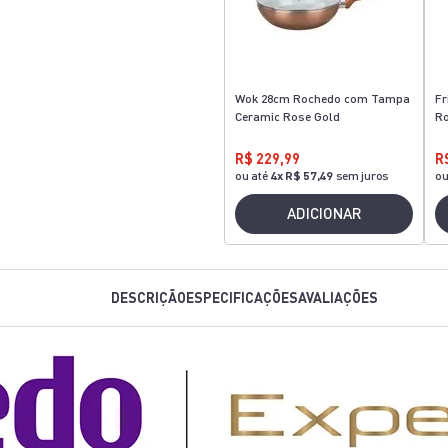
Wok 28cm Rochedo com Tampa
Fr
Ceramic Rose Gold
Ro
R$ 229,99
R
ou até
4
x
R$ 57,49
sem juros
ou
ADICIONAR
DESCRIÇÃO
ESPECIFICAÇÕES
AVALIAÇÕES