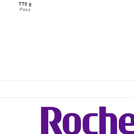
770 g
Peso