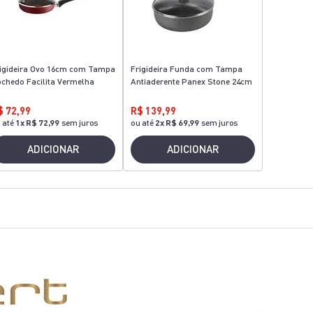
igideira Ovo 16cm com Tampa
Frigideira Funda com Tampa
chedo Facilita Vermelha
Antiaderente Panex Stone 24cm
$ 72,99
R$ 139,99
 até
1
x
R$ 72,99
sem juros
ou até
2
x
R$ 69,99
sem juros
ADICIONAR
ADICIONAR