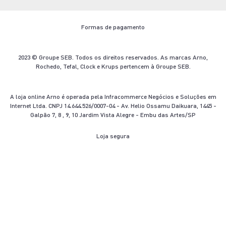
Kits
Imprensa
Termos e Condições de Venda
Seja um revendedor
Formas de pagamento
Nescafé Dolce Gusto
Blog Arno.com
Troca e Devolução
Contato
Ofertas Arno
Termo de Descarte
2023 © Groupe SEB. Todos os direitos reservados. As marcas Arno,
Rochedo, Tefal, Clock e Krups pertencem à Groupe SEB.
Aviso Legal
A loja online Arno é operada pela Infracommerce Negócios e Soluções em
Internet Ltda. CNPJ 14.644.526/0007-04 - Av. Helio Ossamu Daikuara, 1445 -
Galpão 7, 8 , 9, 10 Jardim Vista Alegre - Embu das Artes/SP
Loja segura