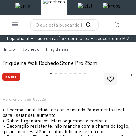
O que está buscando hoje?
TERMOS MAIS BUSCADOS
Loja oficial • Tudo em até 6x sem juros • Desconto no PIX
1
º
aspirador x clean 4
Rochedo
Frigideiras
2
º
air fryer arno easy fry extra superfície
Frigideira Wok Rochedo Stone Pro 25cm
3
º
clipso vermelha
5%
OFF
4
º
panelas pressão
5
º
duo power
Referência
:
5861035028
6
º
jogo panelas rochedo stone pro
>
Thermo-sinal: Muda de cor indicando ?o momento ideal
7
º
bake easy
para ?selar seu alimento
>
Cabos Ergonômicos: Mais segurança e conforto
8
º
lightmix
>
Decoração resistente: não mancha com a chama do fogão,
garantindo resistência e durabilidade de sua cor
9
º
vaporizador pure pop