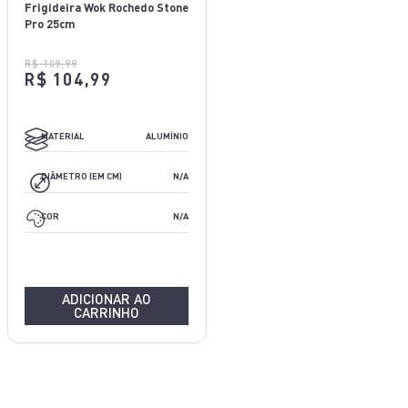
Frigideira Wok Rochedo Stone
Pro 25cm
ALUMÍNIO
R$ 109,99
R$ 104,99
N/A
MATERIAL
ALUMÍNIO
CINZA CLARO (EFEITO PEDRA)
DIÂMETRO (EM CM)
N/A
COR
N/A
ADICIONAR AO
CARRINHO