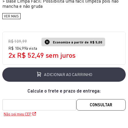
>
Base Limpa Fácil: Possibilita uma fácil limpeza pois não
10
º
aspirador x-force 9 60
mancha e não gruda
VER MAIS
R$
109
,
99
Economize à partir de
R$ 5,00
R$
104
,
99
à vista
2
x
R$
52
,
49
sem juros
ADICIONAR AO CARRINHO
CONSULTAR
Não sei meu CEP