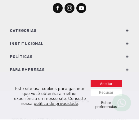
R$ 79,99
R$ 49,99
ou até
1
x
R$ 49,99
sem juros
COMPRAR
Central de ajuda
Encontre a resposta para sua dúvida de
forma fácil e prática ou Fale Conosco
clicando aqui.
Manuais e Termos de Garantia
Encontre tudo o que você precisa para
usar e explorar o melhor dos seus