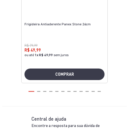
ADICIONAR AO
INDISPONÍVEL
CARRINHO
ADICIONAR AO
CARRINHO
Diferenciais
Rochedo
Inovação
Inovação para transformar sua experiência na
cozinha.
Praticidade
Projetado para facilitar sua rotina na cozinha.