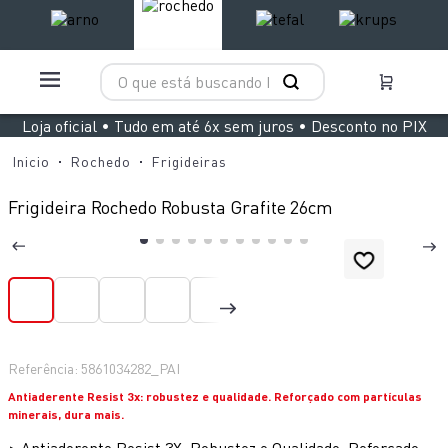
O que está buscando hoje?
TERMOS MAIS BUSCADOS
Loja oficial • Tudo em até 6x sem juros • Desconto no PIX
1
º
aspirador x clean 4
Rochedo
Frigideiras
2
º
air fryer arno easy fry extra superfície
Frigideira Rochedo Robusta Grafite 26cm
3
º
duo power
4
º
panelas pressão
5
º
rochedo natural stone
6
º
aspirador x-force 9 60
7
º
jogo panelas rochedo stone pro
Referência
:
5861034282_PAI
8
º
vaporizador pure pop
Antiaderente Resist 3x: robustez e qualidade. Reforçado com partículas
minerais, dura mais.
9
º
clipso vermelha
>
Antiaderente Resist 3X: Robustez e Qualidade. Reforçado