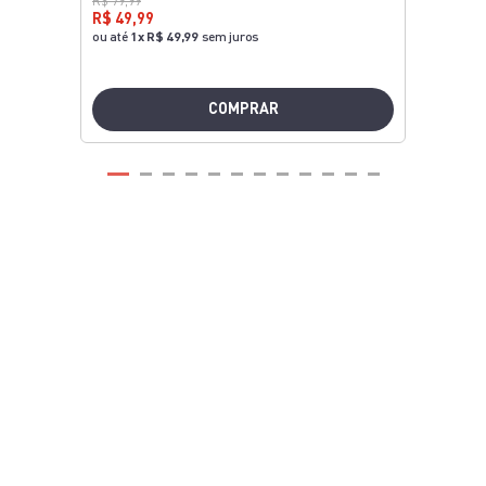
R$ 79,99
R$ 49,99
ou até
1
x
R$ 49,99
sem juros
COMPRAR
Central de ajuda
Encontre a resposta para sua dúvida de
forma fácil e prática ou Fale Conosco
clicando aqui.
Manuais e Termos de Garantia
Encontre tudo o que você precisa para
usar e explorar o melhor dos seus