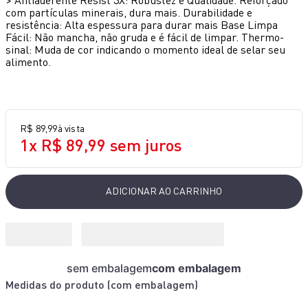
com partículas minerais, dura mais. Durabilidade e
10
º
lightmix
resistência: Alta espessura para durar mais Base Limpa
Fácil: Não mancha, não gruda e é fácil de limpar. Thermo-
sinal: Muda de cor indicando o momento ideal de selar seu
alimento.
R$
89
,
99
à vista
1
x
R$
89
,
99
sem juros
ADICIONAR AO CARRINHO
sem embalagem
com embalagem
Medidas do produto (
com embalagem
)