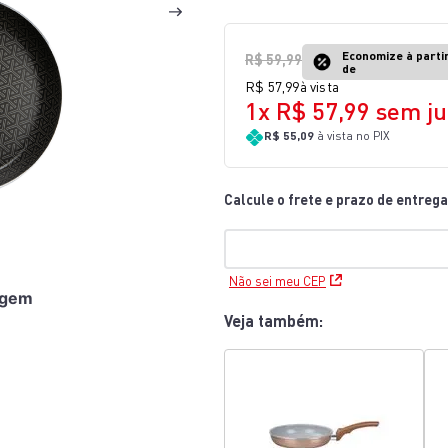
10
º
lightmix
Economize à parti
R$
59
,
99
de
R$
57
,
99
à vista
1
x
R$
57
,
99
sem ju
R$ 55,09
à vista no PIX
Não sei meu CEP
agem
Veja também: