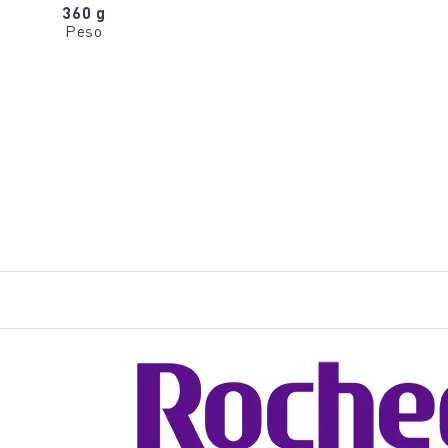
360 g
Peso