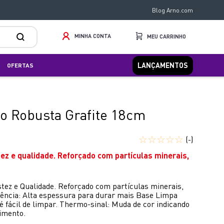
Blog Arno.com
MINHA CONTA
LANÇAMENTOS
OFERTAS
do Robusta Grafite 18cm
☆
☆
☆
☆
☆
(-)
tez e qualidade. Reforçado com partículas minerais,
tez e Qualidade. Reforçado com partículas minerais,
stência: Alta espessura para durar mais Base Limpa
é fácil de limpar. Thermo-sinal: Muda de cor indicando
limento.