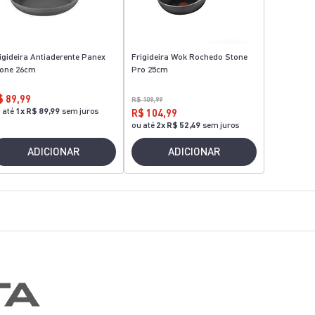
igideira Antiaderente Panex
Frigideira Wok Rochedo Stone
one 26cm
Pro 25cm
$ 89,99
R$ 109,99
 até
1
x
R$ 89,99
sem juros
R$ 104,99
ou até
2
x
R$ 52,49
sem juros
ADICIONAR
ADICIONAR