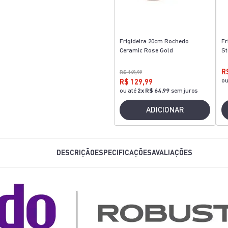
Frigideira 20cm Rochedo
Fr
Ceramic Rose Gold
St
R
R$ 149,99
ou
R$ 129,99
ou até
2
x
R$ 64,99
sem juros
ADICIONAR
DESCRIÇÃO
ESPECIFICAÇÕES
AVALIAÇÕES