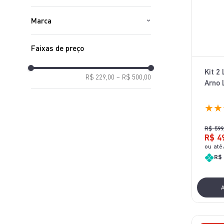
Bivolt
Marca
Arno
Faixas de preço
Kit 2 
R$ 229,00
–
R$ 500,00
Arno 
★
★
R$
599
R$
4
ou até
R$ 