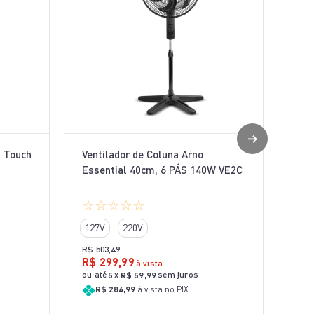
l Touch
Ventilador de Coluna Arno
Essential 40cm, 6 PÁS 140W VE2C
☆
☆
☆
☆
☆
127V
220V
R$
503
,
49
R$
299
,
99
à vista
ou até
x
sem juros
5
R$
59
,
99
R$ 284,99
à vista no PIX