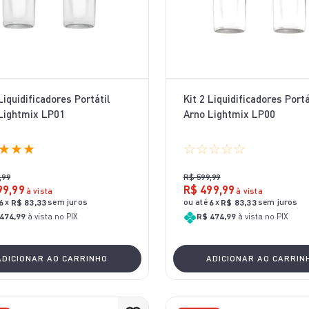
Liquidificadores Portátil
Kit 2 Liquidificadores Portá
Lightmix LP01
Arno Lightmix LP00
★
★
★
☆
☆
☆
☆
☆
,
99
R$
599
,
99
99
,
99
R$
499
,
99
à vista
à vista
x
sem juros
ou até
x
sem juros
6
R$
83
,
33
6
R$
83
,
33
474,99
à vista no PIX
R$ 474,99
à vista no PIX
ADICIONAR AO CARRINHO
ADICIONAR AO CARRIN