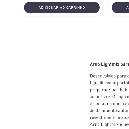
ADICIONAR AO CARRINHO
A
Arno Lightmix par
Desenvolvido para q
liquidificador port
preparar suas bebid
ao ar livre. O copo
e consumo imediat
desligamento autom
revestimento e alça
Arno Lightmix e lev