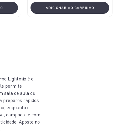
HO
ADICIONAR AO CARRINHO
Arno Lightmix é o
ele permite
m sala de aula ou
ra preparos rápidos
ho, enquanto o
eve, compacto e com
ticidade. Aposte no
.