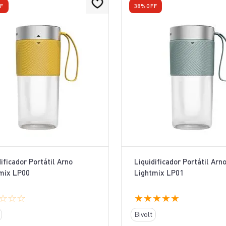
F
38%
OFF
dificador Portátil Arno
Liquidificador Portátil Arn
mix LP00
Lightmix LP01
☆
☆
☆
★
★
★
★
★
Bivolt