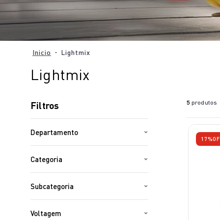
Lightmix
Lightmix
5
produtos
Filtros
Departamento
17%
OF
Arno
Categoria
Kits
Subcategoria
Para Cozinha
Liquidificador
Voltagem