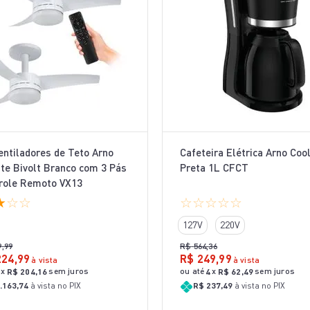
Ventiladores de Teto Arno
Cafeteira Elétrica Arno Coo
te Bivolt Branco com 3 Pás
Preta 1L CFCT
role Remoto VX13
★
☆
☆
☆
☆
☆
☆
☆
127V
220V
9
,
99
R$
564
,
36
224
,
99
R$
249
,
99
à vista
à vista
x
sem juros
ou até
x
sem juros
R$
204
,
16
4
R$
62
,
49
.163,74
à vista no PIX
R$ 237,49
à vista no PIX