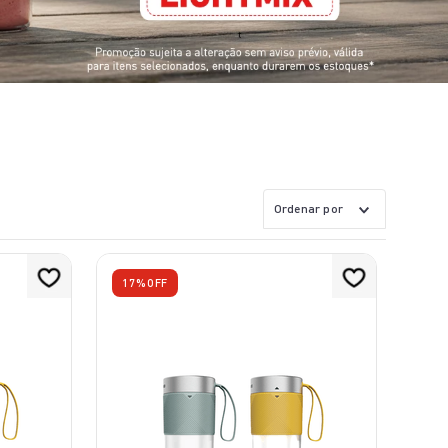
Ordenar por
17%
OFF