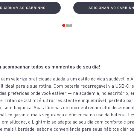
DICIONAR AO CARRINHO
ADICIONAR AO CARRIN
a acompanhar todos os momentos do seu dia!
uem valoriza praticidade aliada a um estilo de vida saudável, o 
átil ideal para a sua rotina. Com bateria recarregável via USB-C, 
as preferidas onde você estiver — na academia, no escritório, e
 de Tritan de 300 ml é ultrarresistente e inquebrável, perfeito pa
o, sem bagunça. Suas lâminas em inox entregam alto desempen
ático garante mais segurança e eficiência no uso da bateria. L
 em silicone, o Lightmix se adapta ao seu dia com conforto e pra
e mais liberdade, sabor e conveniência para seus hábitos diários