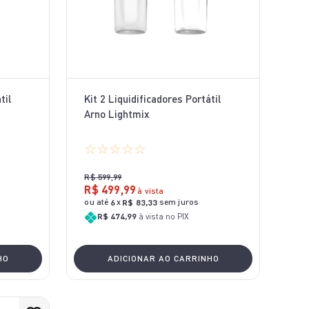
til
Kit 2 Liquidificadores Portátil
Arno Lightmix
☆
☆
☆
☆
☆
R$
599
,
99
R$
499
,
99
à vista
ou até
x
sem juros
6
R$
83
,
33
R$ 474,99
à vista no PIX
HO
ADICIONAR AO CARRINHO