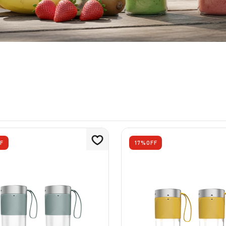
10
º
lightmix
F
17%
OFF