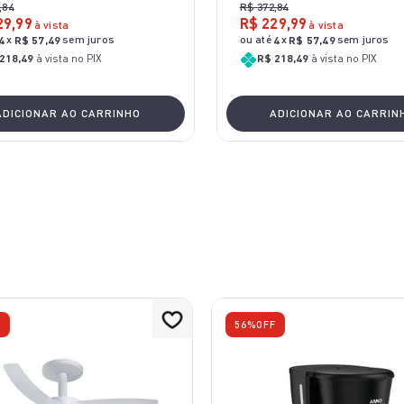
,
84
R$
372
,
84
29
,
99
R$
229
,
99
à vista
à vista
x
sem juros
ou até
x
sem juros
4
R$
57
,
49
4
R$
57
,
49
218,49
à vista no PIX
R$ 218,49
à vista no PIX
ADICIONAR AO CARRINHO
ADICIONAR AO CARRIN
F
56%
OFF