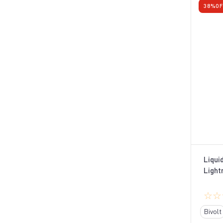
38%
OF
Liqui
Light
☆
☆
Bivolt