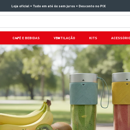
Loja oficial • Tudo em até 6x sem juros • Desconto no PIX
TERMOS MAIS BUSCADOS
CAFÉ E BEBIDAS
VENTILAÇÃO
KITS
ACESSÓRI
1
º
aspirador x clean 4
2
º
air fryer arno easy fry extra superfície
3
º
duo power
4
º
panelas pressão
5
º
rochedo natural stone
6
º
aspirador x-force 9 60
7
º
jogo panelas rochedo stone pro
8
º
vaporizador pure pop
9
º
clipso vermelha