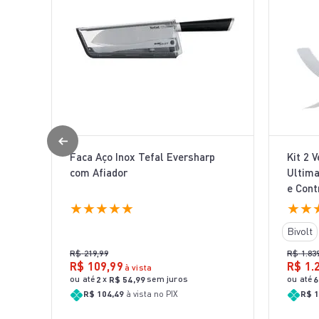
Faca Aço Inox Tefal Eversharp
Kit 2 
com Afiador
Ultima
e Cont
★
★
★
★
★
★
★
Bivolt
R$
219
,
99
R$
1
.
83
R$
109
,
99
R$
1
.
à vista
ou até
x
sem juros
ou até
2
R$
54
,
99
6
R$ 104,49
à vista no PIX
R$ 1