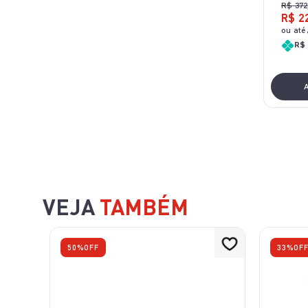
R$
372
R$
2
ou até
R$ 
VEJA
TAMBÉM
50%
OFF
33%
OF