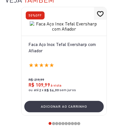
50%
OFF
Faca Aço Inox Tefal Eversharp com
Afiador
★
★
★
★
★
R$
219
,
99
R$
109
,
99
à vista
ou até
x
sem juros
2
R$
54
,
99
ADICIONAR AO CARRINHO