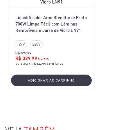
10
º
lightmix
Liquidificador Arno Blendforce Preto
700W Limpa Fácil com Lâminas
Removíveis e Jarra de Vidro LN91
127V
220V
R$
599
,
99
R$
329
,
99
à vista
ou até
x
sem juros
6
R$
54
,
99
ADICIONAR AO CARRINHO
VEJA
TAMBÉM