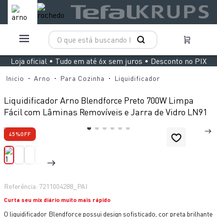
O que está buscando hoje?
TERMOS MAIS BUSCADOS
Loja oficial • Tudo em até 6x sem juros • Desconto no PIX
1
º
aspirador x clean 4
Arno
Para Cozinha
Liquidificador
2
º
air fryer arno easy fry extra superfície
Liquidificador Arno Blendforce Preto 700W Limpa
3
º
duo power
Fácil com Lâminas Removíveis e Jarra de Vidro LN91
4
º
panelas pressão
45%
OFF
5
º
clipso vermelha
6
º
rochedo natural stone
7
º
jogo panelas rochedo stone pro
Referência
:
7211004288_PAI
8
º
aspirador x-force 9 60
Curta seu mix diário muito mais rápido
9
º
vaporizador pure pop
O liquidificador Blendforce possui design sofisticado, cor preta brilhante