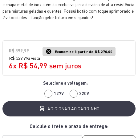
e chapa metal de inox além da exclusiva jarra de vidro de alta resistência
10
º
bake easy
para misturas geladas e quentes. Possui botão com toque aprimorado e
2 velocidades + função gelo: tritura em segundos!
R$
599
,
99
Economize à partir de
R$ 270,00
R$
329
,
99
à vista
6
x
R$
54
,
99
sem juros
127V
220V
ADICIONAR AO CARRINHO