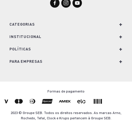
Liquidificador Arno Power Max Limpa Fácil 700W
Vermelho com Lâminas Removíveis e Jarra de
3,1L LN61
127V
220V
R$ 349,99
R$ 179,99
ou até
3
x
R$ 59,99
sem juros
SELECIONE A VOLTAGEM