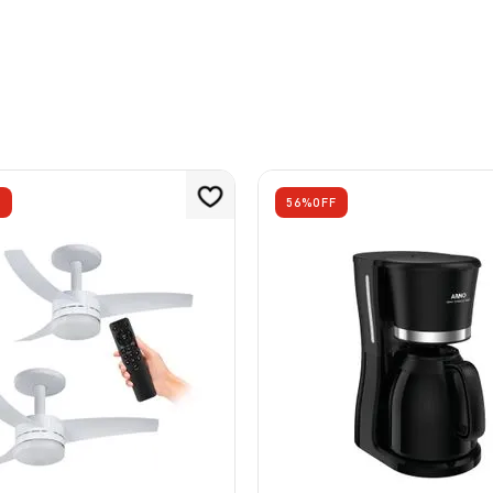
F
56%
OFF