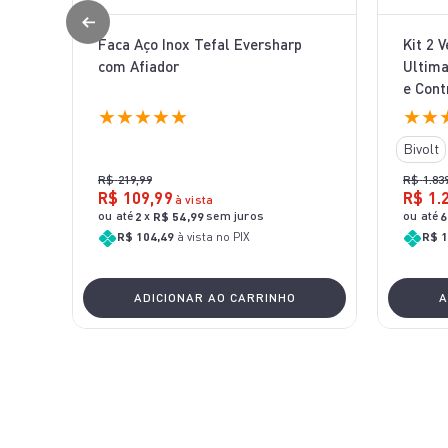
Faca Aço Inox Tefal Eversharp
Kit 2 
com Afiador
Ultima
e Cont
★
★
★
★
★
★
★
Bivolt
R$
219
,
99
R$
1
.
83
R$
109
,
99
R$
1
.
à vista
ou até
x
sem juros
ou até
2
R$
54
,
99
6
R$ 104,49
à vista no PIX
R$ 1
ADICIONAR AO CARRINHO
A