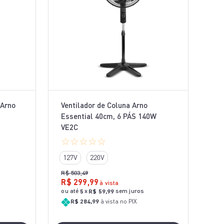
 Arno
Ventilador de Coluna Arno
Essential 40cm, 6 PÁS 140W
VE2C
☆
☆
☆
☆
☆
127V
220V
R$
503
,
49
R$
299
,
99
à vista
ou até
x
sem juros
5
R$
59
,
99
R$ 284,99
à vista no PIX