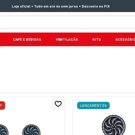
Loja oficial • Tudo em até 6x sem juros • Desconto no PIX
TERMOS MAIS BUSCADOS
CAFÉ E BEBIDAS
VENTILAÇÃO
KITS
ACESSÓRI
1
º
aspirador x clean 4
2
º
air fryer arno easy fry extra superfície
3
º
duo power
4
º
panelas pressão
5
º
clipso vermelha
6
º
rochedo natural stone
F
LANÇAMENTOS
7
º
jogo panelas rochedo stone pro
8
º
aspirador x-force 9 60
9
º
vaporizador pure pop