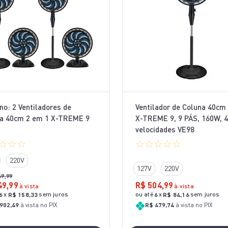
10
º
bake easy
rno: 2 Ventiladores de
Ventilador de Coluna 40cm
a 40cm 2 em 1 X-TREME 9
X-TREME 9, 9 PÁS, 160W, 4
velocidades VE98
☆
☆
☆
☆
☆
☆
☆
☆
220V
127V
220V
69
,
99
49
,
99
R$
504
,
99
à vista
à vista
x
sem juros
ou até
x
sem juros
6
R$
158
,
33
6
R$
84
,
16
902,49
à vista no PIX
R$ 479,74
à vista no PIX