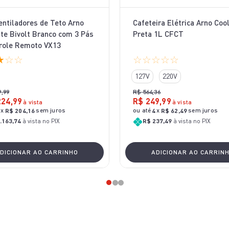
Ventiladores de Teto Arno
Cafeteira Elétrica Arno Coo
te Bivolt Branco com 3 Pás
Preta 1L CFCT
role Remoto VX13
★
☆
☆
☆
☆
☆
☆
☆
127V
220V
9
,
99
R$
564
,
36
224
,
99
R$
249
,
99
à vista
à vista
x
sem juros
ou até
x
sem juros
R$
204
,
16
4
R$
62
,
49
.163,74
à vista no PIX
R$ 237,49
à vista no PIX
DICIONAR AO CARRINHO
ADICIONAR AO CARRIN