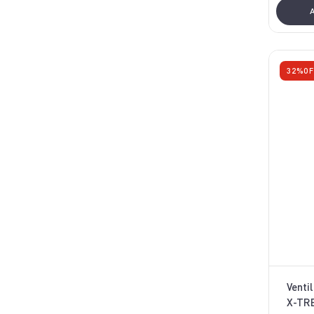
32%
OF
Venti
X-TRE