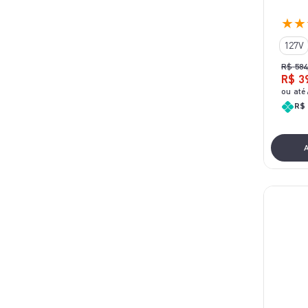
★
★
127V
R$
584
R$
3
ou até
R$ 