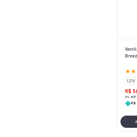
Venti
Breez
★
★
127V
R$
5
ou até
R$ 