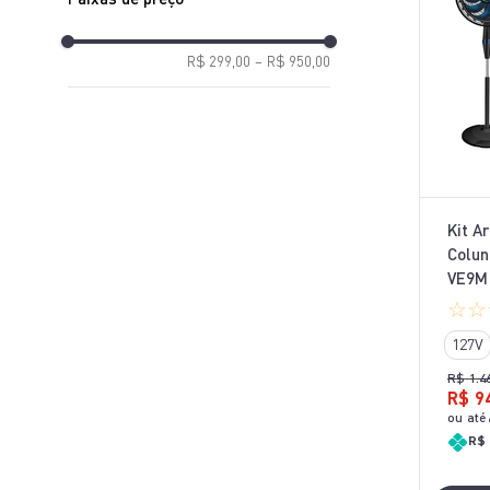
R$ 299,00
–
R$ 950,00
Kit A
Colun
VE9M
☆
☆
127V
R$
1
.
4
R$
9
ou até
R$ 