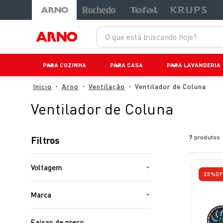
O que está buscando hoje?
PARA COZINHA
PARA CASA
PARA LAVANDERIA
Arno
Ventilação
Ventilador de Coluna
Ventilador de Coluna
7
produtos
Filtros
Voltagem
35%
OF
127V
Marca
220V
Arno
Faixas de preço