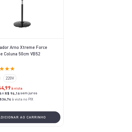
lador Arno Xtreme Force
e Coluna 50cm VB52
★
★
★
220V
64
,
99
à vista
x
sem juros
6
R$
94
,
16
536,74
à vista no PIX
ADICIONAR AO CARRINHO