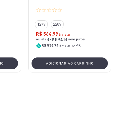
☆
☆
☆
☆
☆
127V
220V
R$
564
,
99
à vista
ou até
x
sem juros
6
R$
94
,
16
R$ 536,74
à vista no PIX
HO
ADICIONAR AO CARRINHO