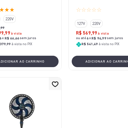
★
★
★
☆
☆
☆
☆
☆
220V
127V
220V
,
99
99
,
99
R$
569
,
99
à vista
à vista
x
sem juros
ou até
x
sem juros
6
R$
66
,
66
6
R$
94
,
99
379,99
à vista no PIX
R$ 541,49
à vista no PIX
ADICIONAR AO CARRINHO
ADICIONAR AO CARRIN