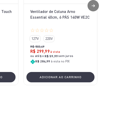
l Touch
Ventilador de Coluna Arno
Essential 40cm, 6 PÁS 140W VE2C
☆
☆
☆
☆
☆
127V
220V
R$
503
,
49
R$
299
,
99
à vista
ou até
x
sem juros
5
R$
59
,
99
R$ 284,99
à vista no PIX
HO
ADICIONAR AO CARRINHO