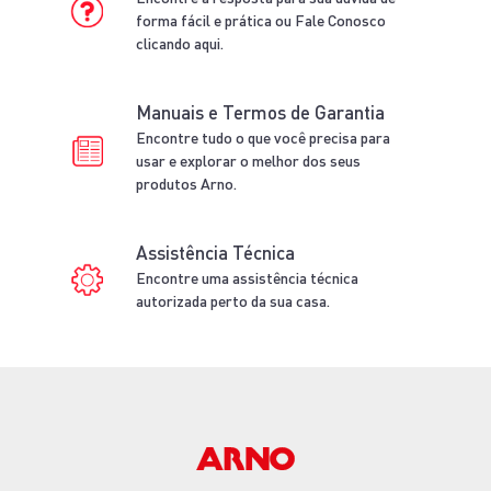
VERMELHO
ROSE GOLD
COR
CINZA COM EFEITO PEDRA
VER MAIS DETALHES
VER MAIS DETALHES
ADICIONAR AO
INDISPONÍVEL
CARRINHO
ADICIONAR AO
CARRINHO
Central de ajuda
Encontre a resposta para sua dúvida de
forma fácil e prática ou Fale Conosco
clicando aqui.