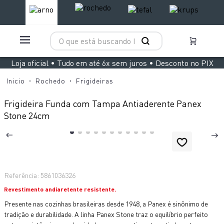
O que está buscando hoje?
TERMOS MAIS BUSCADOS
Loja oficial • Tudo em até 6x sem juros • Desconto no PIX
1
º
aspirador x clean 4
Rochedo
Frigideiras
2
º
air fryer arno easy fry extra superfície
Frigideira Funda com Tampa Antiaderente Panex
3
º
duo power
Stone 24cm
4
º
panelas pressão
5
º
rochedo natural stone
6
º
aspirador x-force 9 60
Referência
:
5861036326
7
º
jogo panelas rochedo stone pro
Revestimento andiaretente resistente.
8
º
vaporizador pure pop
Presente nas cozinhas brasileiras desde 1948, a Panex é sinônimo de
tradição e durabilidade. A linha Panex Stone traz o equilíbrio perfeito
9
º
clipso vermelha