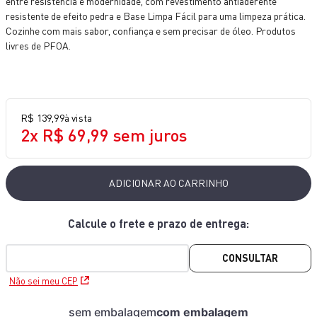
entre resistência e modernidade, com revestimento antiaderente
10
º
lightmix
resistente de efeito pedra e Base Limpa Fácil para uma limpeza prática.
Cozinhe com mais sabor, confiança e sem precisar de óleo. Produtos
livres de PFOA.
R$
139
,
99
à vista
2
x
R$
69
,
99
sem juros
ADICIONAR AO CARRINHO
CONSULTAR
Não sei meu CEP
sem embalagem
com embalagem