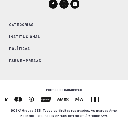
+
CATEGORIAS
+
Para Cozinha
INSTITUCIONAL
Para Casa
+
Nossa História e Marcas
POLÍTICAS
Para Lavanderia
Conheça o Groupe SEB
+
Política de Privacidade
PARA EMPRESAS
Café e Bebidas
Trabalhe Conosco
Política de Cookies
Soluções para empresas
Kits
Imprensa
Termos e Condições de Venda
Seja um revendedor
Formas de pagamento
Nescafé Dolce Gusto
Blog Arno.com
Troca e Devolução
Contato
Ofertas Arno
Termo de Descarte
2023 © Groupe SEB. Todos os direitos reservados. As marcas Arno,
Aviso Legal
Rochedo, Tefal, Clock e Krups pertencem à Groupe SEB.