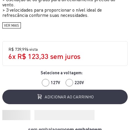
vento.
10
º
bake easy
>
3 velocidades para proporcionar o nível ideal de
refrescância conforme suas necessidades.
VER MAIS
R$
739
,
99
à vista
6
x
R$
123
,
33
sem juros
127V
220V
ADICIONAR AO CARRINHO
sem embalagem
com embalagem