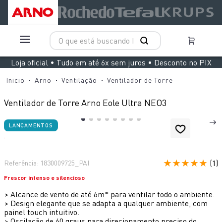
O que está buscando hoje?
TERMOS MAIS BUSCADOS
Loja oficial • Tudo em até 6x sem juros • Desconto no PIX
1
º
aspirador x clean 4
Arno
Ventilação
Ventilador de Torre
2
º
air fryer arno easy fry extra superfície
Ventilador de Torre Arno Eole Ultra NEO3
3
º
duo power
LANÇAMENTOS
4
º
panelas pressão
5
º
clipso vermelha
★
★
★
★
★
6
º
rochedo natural stone
(
1
)
Referência
:
1830009725_PAI
Frescor intenso e silencioso
7
º
jogo panelas rochedo stone pro
>
Alcance de vento de até 6m* para ventilar todo o ambiente.
8
º
aspirador x-force 9 60
>
Design elegante que se adapta a qualquer ambiente, com
painel touch intuitivo.
9
º
vaporizador pure pop
>
Oscilação de 60 graus para direcionamento preciso do