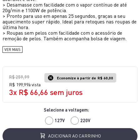
>
Desamasse com facilidade com o vapor contínuo de até
10
º
lightmix
20g/min e 1100W de potência.
>
Pronto para uso em apenas 25 segundos, graças a seu
aquecimento super rápido. Ideal para retoques nas roupas de
última hora.
>
Roupas sem pelos com facilidade com o acessório de
remoção de pelos. Também acompanha bolsa de viagem.
VER MAIS
R$
259
,
99
Economize à partir de
R$ 60,00
R$
199
,
99
à vista
3
x
R$
66
,
66
sem juros
127V
220V
ADICIONAR AO CARRINHO