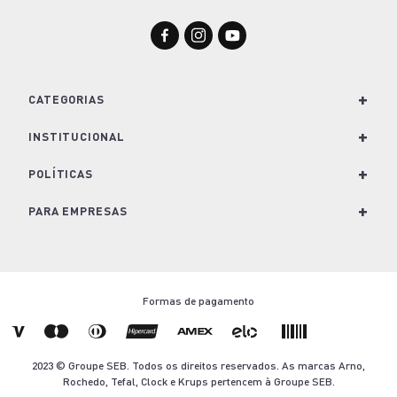
+
CATEGORIAS
+
Para Cozinha
INSTITUCIONAL
Para Casa
+
Nossa História e Marcas
POLÍTICAS
Para Lavanderia
Conheça o Groupe SEB
+
Política de Privacidade
PARA EMPRESAS
Café e Bebidas
Trabalhe Conosco
Política de Cookies
Soluções para empresas
Kits
Imprensa
Termos e Condições de Venda
Seja um revendedor
Formas de pagamento
Nescafé Dolce Gusto
Blog Arno.com
Troca e Devolução
Contato
Ofertas Arno
Termo de Descarte
2023 © Groupe SEB. Todos os direitos reservados. As marcas Arno,
Aviso Legal
Rochedo, Tefal, Clock e Krups pertencem à Groupe SEB.