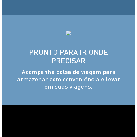
PRONTO PARA IR ONDE
PRECISAR
Acompanha bolsa de viagem para
armazenar com conveniência e levar
em suas viagens.