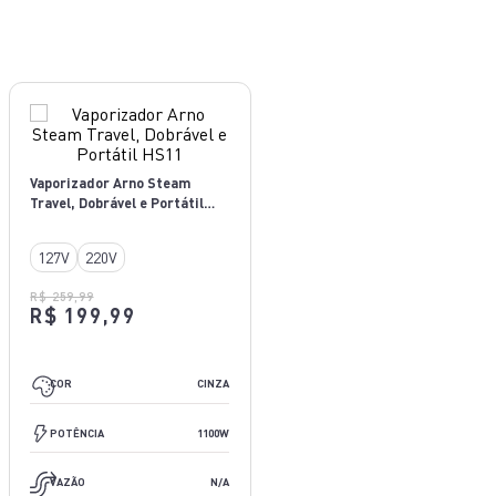
Vaporizador Arno Steam
Travel, Dobrável e Portátil
HS11
127V
220V
R$ 259,99
R$ 199,99
CORAL
COR
CINZA
1100W
POTÊNCIA
1100W
N/A
VAZÃO
N/A