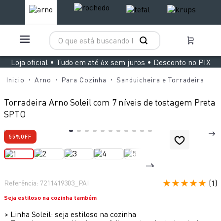
O que está buscando hoje?
TERMOS MAIS BUSCADOS
Loja oficial • Tudo em até 6x sem juros • Desconto no PIX
1
º
aspirador x clean 4
Arno
Para Cozinha
Sanduicheira e Torradeira
2
º
air fryer arno easy fry extra superfície
Torradeira Arno Soleil com 7 níveis de tostagem Preta
3
º
duo power
SPTO
4
º
panelas pressão
55%
OFF
5
º
clipso vermelha
6
º
rochedo natural stone
7
º
jogo panelas rochedo stone pro
★
★
★
★
★
(
1
)
Referência
:
7211419303_PAI
8
º
aspirador x-force 9 60
Seja estiloso na cozinha também
9
º
vaporizador pure pop
>
Linha Soleil: seja estiloso na cozinha