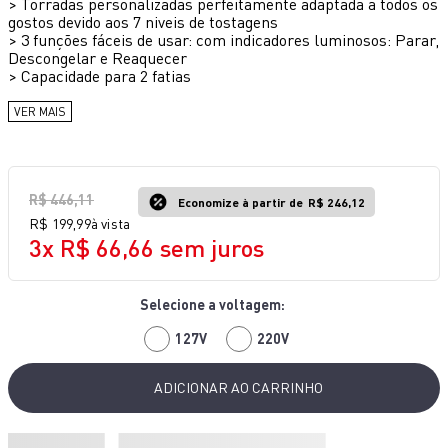
>
Torradas personalizadas perfeitamente adaptada a todos os
10
º
bake easy
gostos devido aos 7 niveis de tostagens
>
3 funções fáceis de usar: com indicadores luminosos: Parar,
Descongelar e Reaquecer
>
Capacidade para 2 fatias
VER MAIS
R$
446
,
11
Economize à partir de
R$ 246,12
R$
199
,
99
à vista
3
x
R$
66
,
66
sem juros
127V
220V
ADICIONAR AO CARRINHO