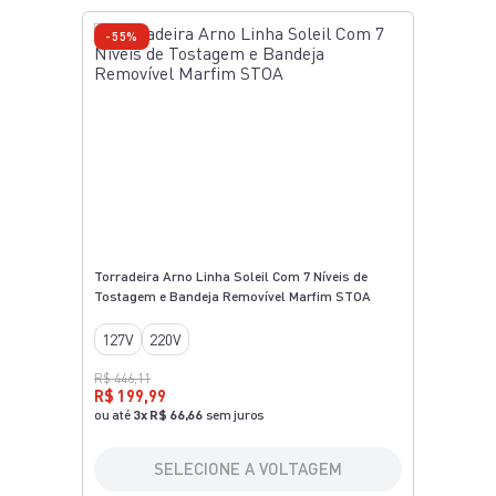
-55%
Torradeira Arno Linha Soleil Com 7 Níveis de
Tostagem e Bandeja Removível Marfim STOA
127V
220V
R$ 446,11
R$ 199,99
ou até
3
x
R$ 66,66
sem juros
SELECIONE A VOLTAGEM