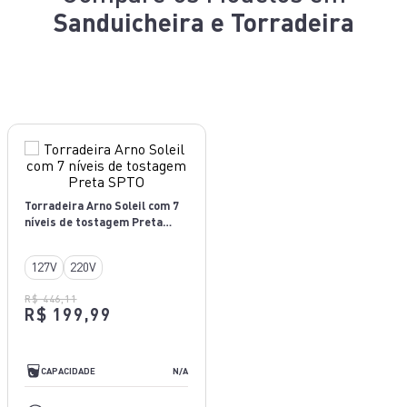
Sanduicheira e Torradeira
Torradeira Arno Soleil com 7
níveis de tostagem Preta
SPTO
127V
220V
R$ 446,11
R$ 199,99
N/A
CAPACIDADE
N/A
PRETO E INOX