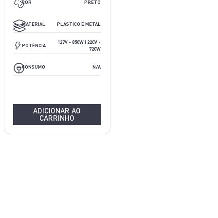
COR
PRETO
PLÁSTICO
MATERIAL
PLÁSTICO E METAL
127V - 700W | 220V - 640W
127V - 850W | 220V -
POTÊNCIA
720W
127V - 0,56 KW/H*/MÊS | 220V - 0.51 KW/H*/MÊS
CONSUMO
N/A
ADICIONAR AO
CARRINHO