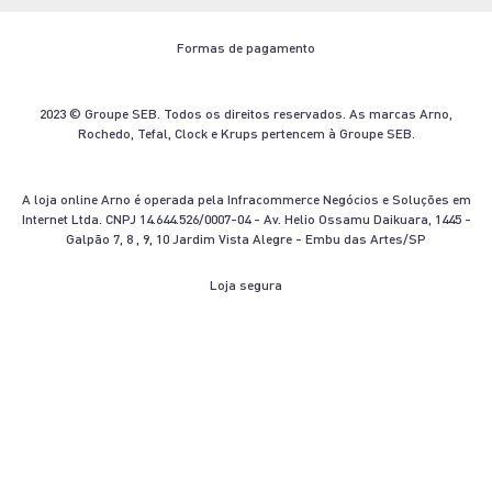
Kits
Imprensa
Termos e Condições de Venda
Seja um revendedor
Formas de pagamento
Nescafé Dolce Gusto
Blog Arno.com
Troca e Devolução
Contato
Ofertas Arno
Termo de Descarte
2023 © Groupe SEB. Todos os direitos reservados. As marcas Arno,
Rochedo, Tefal, Clock e Krups pertencem à Groupe SEB.
Aviso Legal
A loja online Arno é operada pela Infracommerce Negócios e Soluções em
Internet Ltda. CNPJ 14.644.526/0007-04 - Av. Helio Ossamu Daikuara, 1445 -
Galpão 7, 8 , 9, 10 Jardim Vista Alegre - Embu das Artes/SP
Loja segura