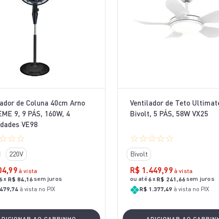
10
º
bake easy
lador de Coluna 40cm Arno
Ventilador de Teto Ultimat
ME 9, 9 PÁS, 160W, 4
Bivolt, 5 PÁS, 58W VX25
idades VE98
☆
☆
☆
☆
☆
☆
☆
☆
220V
Bivolt
04
,
99
R$
1
.
449
,
99
à vista
à vista
x
sem juros
ou até
x
sem juros
6
R$
84
,
16
6
R$
241
,
66
479,74
à vista no PIX
R$ 1.377,49
à vista no PIX
ADICIONAR AO CARRINHO
ADICIONAR AO CARRIN