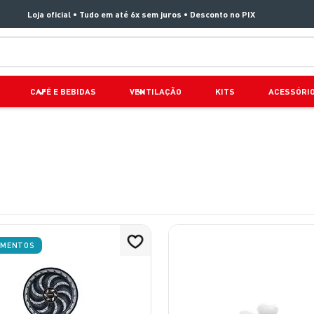
Loja oficial • Tudo em até 6x sem juros • Desconto no PIX
TERMOS MAIS BUSCADOS
CAFÉ E BEBIDAS
VENTILAÇÃO
KITS
ACESSÓRI
1
º
aspirador x clean 4
2
º
air fryer arno easy fry extra superfície
3
º
duo power
4
º
rochedo natural stone
s
5
º
panelas pressão
6
º
vaporizador pure pop
AMENTOS
7
º
aspirador x-force 9 60
8
º
lightmix
9
º
jogo panelas rochedo stone pro