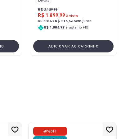
R$
2
.
189
,
99
R$
1
.
899
,
99
à vista
ou até
x
sem juros
6
R$
316
,
66
R$ 1.804,99
à vista no PIX
HO
ADICIONAR AO CARRINHO
40%
OFF