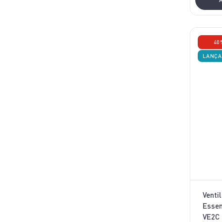
40
LANÇ
Venti
Essen
VE2C