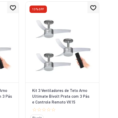
13%
OFF
Arno
Kit 3 Ventiladores de Teto Arno
m 3 Pás
Ultimate Bivolt Prata com 3 Pás
e Controle Remoto VX15
☆
☆
☆
☆
☆
Bivolt