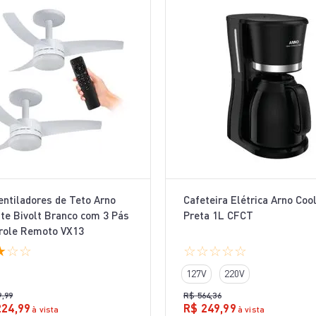
Ventiladores de Teto Arno
Cafeteira Elétrica Arno Coo
te Bivolt Branco com 3 Pás
Preta 1L CFCT
role Remoto VX13
★
☆
☆
☆
☆
☆
☆
☆
127V
220V
9
,
99
R$
564
,
36
224
,
99
R$
249
,
99
à vista
à vista