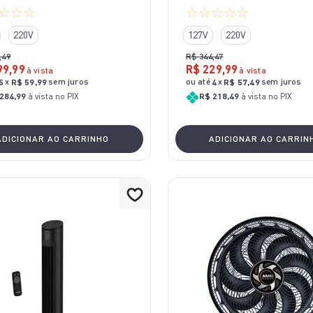
☆
☆
☆
☆
☆
☆
☆
☆
220V
127V
220V
,
49
R$
344
,
47
99
,
99
R$
229
,
99
à vista
à vista
x
sem juros
ou até
x
sem juros
5
R$
59
,
99
4
R$
57
,
49
284,99
à vista no PIX
R$ 218,49
à vista no PIX
ADICIONAR AO CARRINHO
ADICIONAR AO CARRIN