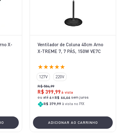
rno X-
Ventilador de Coluna 40cm Arno
X-TREME 7, 7 PÁS, 150W VE7C
★
★
★
★
★
127V
220V
R$
584
,
99
R$
399
,
99
à vista
ou até
x
sem juros
6
R$
66
,
66
R$ 379,99
à vista no PIX
HO
ADICIONAR AO CARRINHO