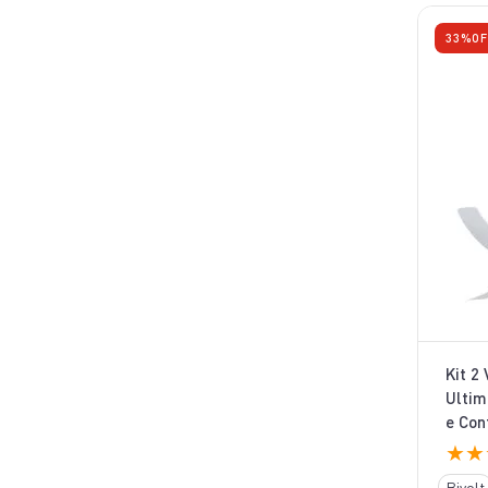
33%
OF
Kit 2
Ultim
e Con
★
★
Bivolt