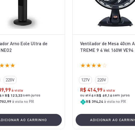
lador Arno Eole Ultra de
Ventilador de Mesa 40cm A
 NEO2
TREME 9 4 Vel 160W VE94
★
★
★
★
★
★
★
☆
220V
127V
220V
39
,
99
R$
414
,
99
à vista
à vista
x
sem juros
ou até
x
sem juros
6
R$
123
,
33
6
R$
69
,
16
702,99
à vista no PIX
R$ 394,24
à vista no PIX
ADICIONAR AO CARRINHO
ADICIONAR AO CARRIN