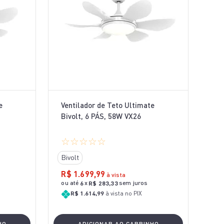
e
Ventilador de Teto Ultimate
Bivolt, 6 PÁS, 58W VX26
☆
☆
☆
☆
☆
Bivolt
R$
1
.
699
,
99
à vista
ou até
x
sem juros
6
R$
283
,
33
R$ 1.614,99
à vista no PIX
HO
ADICIONAR AO CARRINHO