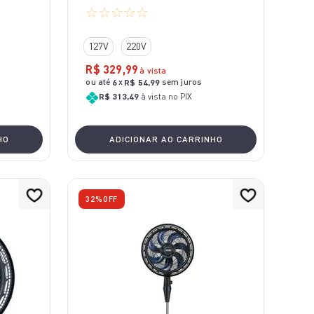
☆
☆
☆
☆
☆
127V
220V
R$
329
,
99
à vista
ou até
x
sem juros
6
R$
54
,
99
R$ 313,49
à vista no PIX
HO
ADICIONAR AO CARRINHO
32%
OFF