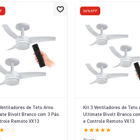
F
34%
OFF
 Ventiladores de Teto Arno
Kit 3 Ventiladores de Teto 
ate Bivolt Branco com 3 Pás
Ultimate Bivolt Branco co
trole Remoto VX13
e Controle Remoto VX13
★
☆
☆
★
★
★
★
★
Bivolt