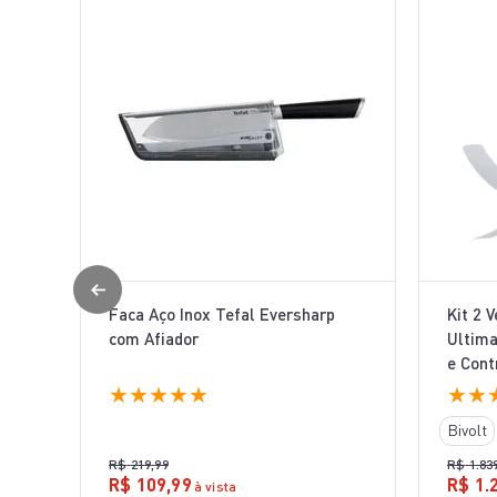
Faca Aço Inox Tefal Eversharp
Kit 2 
com Afiador
Ultima
e Cont
★
★
★
★
★
★
★
Bivolt
R$
219
,
99
R$
1
.
83
R$
109
,
99
R$
1
.
à vista