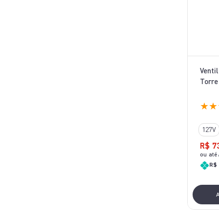
Venti
Torre
★
★
127V
R$
7
ou até
R$ 