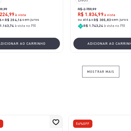
39
,
99
R$
2
.
759
,
99
224
,
99
R$
1
.
834
,
99
à vista
à vista
x
sem juros
ou até
x
sem juros
6
R$
204
,
16
6
R$
305
,
83
1.163,74
à vista no PIX
R$ 1.743,24
à vista no PIX
ADICIONAR AO CARRINHO
ADICIONAR AO CARRIN
MOSTRAR MAIS
F
56%
OFF