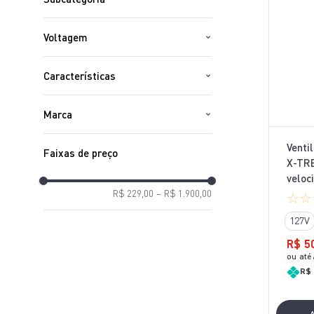
Ventilador de Teto
Voltagem
Ventilador de Mesa
127V
Ventilador de Coluna
Características
220V
Ventilador de Torre
12 meses
Bivolt
Ventilador de Parede
Marca
Arno
Venti
Faixas de preço
X-TRE
veloc
R$ 229,00
–
R$ 1.900,00
☆
☆
127V
R$
5
ou até
R$ 