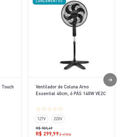
LANÇAMENTOS
l Touch
Ventilador de Coluna Arno
Essential 40cm, 6 PÁS 140W VE2C
☆
☆
☆
☆
☆
127V
220V
R$
503
,
49
R$
299
,
99
à vista