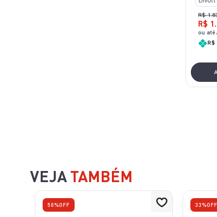
R$
1
.
8
R$
1
.
ou até
R$ 
VEJA
TAMBÉM
50%
OFF
33%
OF