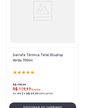
Garrafa Térmica Tefal Bludrop
Verde 700ml
★
★
★
★
★
R$
199
,
99
R$
119
,
99
à vista
ou até
x
sem juros
2
R$
59
,
99
ADICIONAR AO CARRINHO