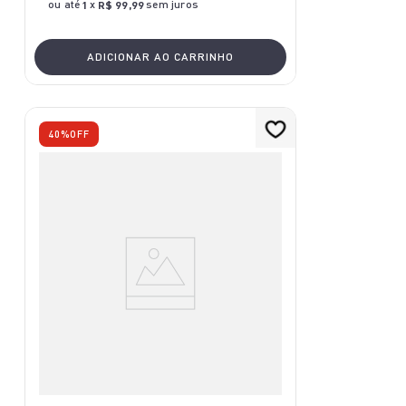
ou até
x
sem juros
1
R$
99
,
99
ADICIONAR AO CARRINHO
40%
OFF