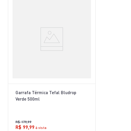
Garrafa Térmica Tefal Bludrop
Verde 500ml
R$
179
,
99
R$
99
,
99
à vista