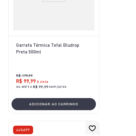
Garrafa Térmica Tefal Bludrop
Preta 500ml
R$
179
,
99
R$
99
,
99
à vista
ou até
x
sem juros
1
R$
99
,
99
ADICIONAR AO CARRINHO
44%
OFF