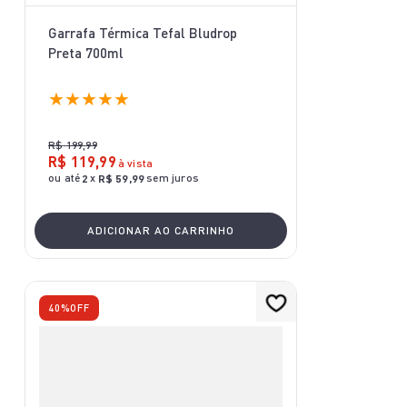
Garrafa Térmica Tefal Bludrop
Preta 700ml
★
★
★
★
★
R$
199
,
99
R$
119
,
99
à vista
ou até
x
sem juros
2
R$
59
,
99
ADICIONAR AO CARRINHO
40%
OFF