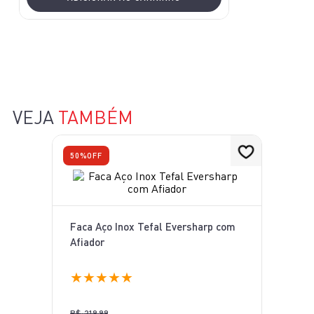
VEJA
TAMBÉM
50%
OFF
Faca Aço Inox Tefal Eversharp com
Afiador
★
★
★
★
★
R$
219
,
99