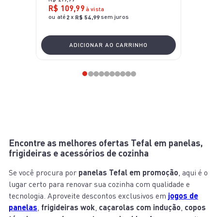
R$
109
,
99
à vista
ou até
x
sem juros
2
R$
54
,
99
ADICIONAR AO CARRINHO
Encontre as melhores ofertas Tefal em panelas,
frigideiras e acessórios de cozinha
Se você procura por
panelas Tefal em promoção
, aqui é o
lugar certo para renovar sua cozinha com qualidade e
tecnologia. Aproveite descontos exclusivos em
jogos de
panelas
,
frigideiras wok
,
caçarolas com indução
,
copos