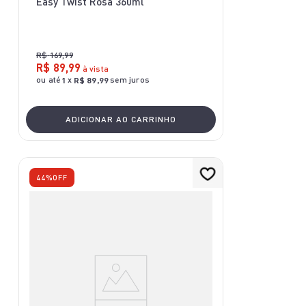
Easy Twist Rosa 360ml
R$
169
,
99
R$
89
,
99
à vista
ou até
x
sem juros
1
R$
89
,
99
ADICIONAR AO CARRINHO
44%
OFF