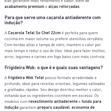
elas garantem mais rendimento e sabor, além de
acabamento premium
e
alças reforçadas
.
Para que serve uma caçarola antiaderente com
indução?
A
Caçarola Tefal So Chef 22cm
é perfeita para quem
cozinha em maior volume ou prefere utensílios versáteis.
Com bordas altas e tampa de vidro, mantém o calor por
mais tempo e reduz o uso de óleo. Ideal para fazer molhos,
arroz, legumes e carnes em fogo baixo com mais controle.
Frigideira Wok: o que é e quais suas vantagens?
A
frigideira Wok Tefal
possui formato arredondado e
profundo, ideal para receitas orientais, legumes salteados
e grelhados rápidos. Seu design distribui melhor o calor,
evitando que os ingredientes cozinhem em excesso. Os
modelos com
revestimento antiaderente
e
fundo para
indução
garantem
preparo saudável
,
economia de