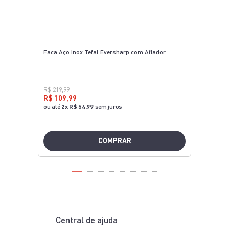
Faca Aço Inox Tefal Eversharp com Afiador
R$ 219,99
R$ 109,99
ou até
2
x
R$ 54,99
sem juros
COMPRAR
Central de ajuda