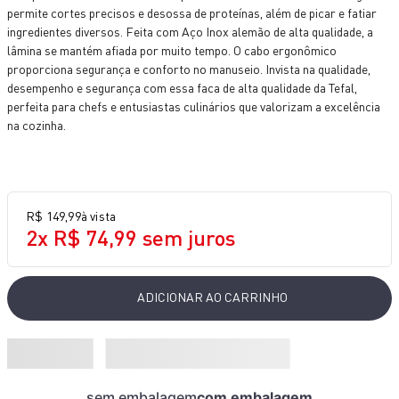
permite cortes precisos e desossa de proteínas, além de picar e fatiar
10
º
aspirador x-force 9 60
ingredientes diversos. Feita com Aço Inox alemão de alta qualidade, a
lâmina se mantém afiada por muito tempo. O cabo ergonômico
proporciona segurança e conforto no manuseio. Invista na qualidade,
desempenho e segurança com essa faca de alta qualidade da Tefal,
perfeita para chefs e entusiastas culinários que valorizam a excelência
na cozinha.
R$
149
,
99
à vista
2
x
R$
74
,
99
sem juros
ADICIONAR AO CARRINHO
sem embalagem
com embalagem