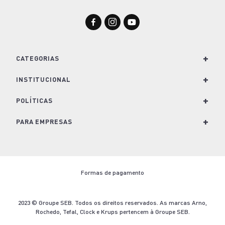
+
CATEGORIAS
+
Para Cozinha
INSTITUCIONAL
Para Casa
+
Nossa História e Marcas
POLÍTICAS
Para Lavanderia
Conheça o Groupe SEB
+
Política de Privacidade
PARA EMPRESAS
Café e Bebidas
Trabalhe Conosco
Política de Cookies
Soluções para empresas
Kits
Imprensa
Termos e Condições de Venda
Seja um revendedor
Formas de pagamento
Nescafé Dolce Gusto
Blog Arno.com
Troca e Devolução
Contato
Ofertas Arno
Termo de Descarte
2023 © Groupe SEB. Todos os direitos reservados. As marcas Arno,
Rochedo, Tefal, Clock e Krups pertencem à Groupe SEB.
Aviso Legal