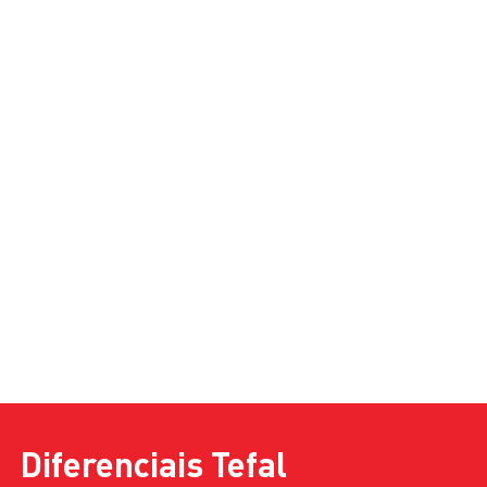
INOX E PRETO
13,5CM
0,2
Diferenciais
Tefal