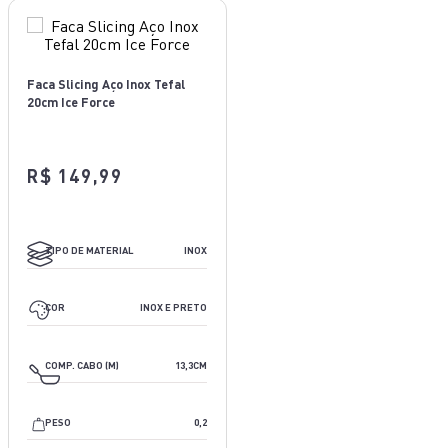
Faca Slicing Aço Inox Tefal
20cm Ice Force
R$ 149,99
INOX
TIPO DE MATERIAL
INOX
INOX E PRETO
COR
INOX E PRETO
13,5CM
COMP. CABO (M)
13,3CM
0,2
PESO
0,2