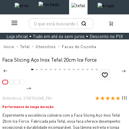
O que está buscando hoje?
TERMOS MAIS BUSCADOS
Loja oficial • Tudo em até 6x sem juros • Desconto no PIX
1
º
aspirador x clean 4
Tefal
Utensílios
Facas de Cozinha
2
º
clipso vermelha
Faca Slicing Aço Inox Tefal 20cm Ice Force
3
º
panelas pressão
4
º
air fryer arno easy fry extra superfície
5
º
bake easy
6
º
duo power
★
★
★
★
★
(
1
)
Referência
:
2100104348_PAI
7
º
rochedo natural stone
Performance de longa duração
8
º
vaporizador pure pop
Experimente a excelência culinária com a Faca Slicing Aço Inox Tefal
20cm Ice Force. Fabricada pela Tefal, essa faca oferece desempenho
9
º
lightmix
excepcional e durabilidade incomparável. Sua lâmina estreita e longa