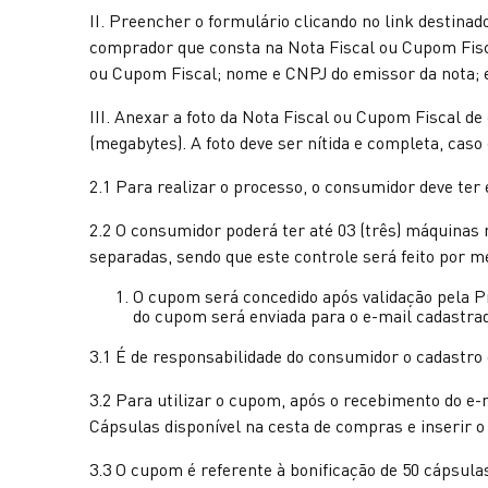
II. Preencher o formulário clicando no link desti
comprador que consta na Nota Fiscal ou Cupom Fisca
ou Cupom Fiscal; nome e CNPJ do emissor da nota; 
III. Anexar a foto da Nota Fiscal ou Cupom Fiscal 
(megabytes). A foto deve ser nítida e completa, caso 
2.1 Para realizar o processo, o consumidor deve te
2.2 O consumidor poderá ter até 03 (três) máquinas 
separadas, sendo que este controle será feito por me
O cupom será concedido após validação pela Pr
do cupom será enviada para o e-mail cadastrad
3.1 É de responsabilidade do consumidor o cadastro d
3.2 Para utilizar o cupom, após o recebimento do e-
Cápsulas disponível na cesta de compras e inserir 
3.3 O cupom é referente à bonificação de 50 cápsu