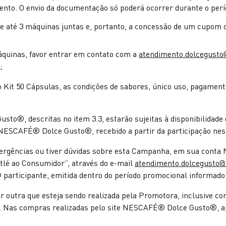
ento. O envio da documentação só poderá ocorrer durante o perío
e até 3 máquinas juntas e, portanto, a concessão de um cupom c
quinas, favor entrar em contato com a
atendimento.dolcegusto
;
o Kit 50 Cápsulas, as condições de sabores, único uso, pagame
to®, descritas no item 3.3, estarão sujeitas à disponibilida
ESCAFÉ® Dolce Gusto®, recebido a partir da participação nest
ivergências ou tiver dúvidas sobre esta Campanha, em sua cont
tlé ao Consumidor”, através do e-mail
atendimento.dolcegusto@
ticipante, emitida dentro do período promocional informado 
 outra que esteja sendo realizada pela Promotora, inclusive 
Nas compras realizadas pelo site NESCAFÉ® Dolce Gusto®, a