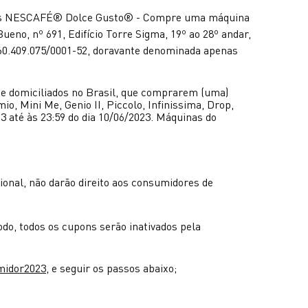
ulas NESCAFÉ® Dolce Gusto® - Compre uma máquina
o, nº 691, Edifício Torre Sigma, 19º ao 28º andar,
 60.409.075/0001-52, doravante denominada apenas
s e domiciliados no Brasil, que comprarem (uma)
 Mini Me, Genio II, Piccolo, Infinissima, Drop,
3 até às 23:59 do dia 10/06/2023. Máquinas do
nal, não darão direito aos consumidores de
do, todos os cupons serão inativados pela
midor2023
, e seguir os passos abaixo;