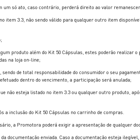
 um só ato, caso contrário, perderá direito ao valor remanescen
 no item 3.3, não sendo válido para qualquer outro item dispon
;
gum produto além do Kit 50 Cápsulas, estes poderão realizar o 
as na loja on-line;
o, sendo de total responsabilidade do consumidor o seu pagament
efetuado dentro do vencimento, a participação será anulada;
 que não esteja listado no item 3.3 ou qualquer outro produto, 
s a inclusão do Kit 50 Cápsulas no carrinho de compras.
rio, a Promotora poderá exigir a apresentação de qualquer do
 da documentação enviada. Caso a documentação esteja ilegível, 