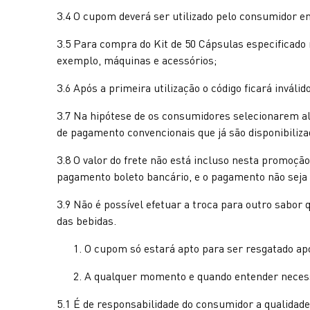
3.4 O cupom deverá ser utilizado pelo consumidor em
3.5 Para compra do Kit de 50 Cápsulas especificado
exemplo, máquinas e acessórios;
3.6 Após a primeira utilização o código ficará inválido
3.7 Na hipótese de os consumidores selecionarem al
de pagamento convencionais que já são disponibilizad
3.8 O valor do frete não está incluso nesta promoçã
pagamento boleto bancário, e o pagamento não seja 
3.9 Não é possível efetuar a troca para outro sabor
das bebidas.
O cupom só estará apto para ser resgatado apó
A qualquer momento e quando entender necessá
5.1 É de responsabilidade do consumidor a qualidade