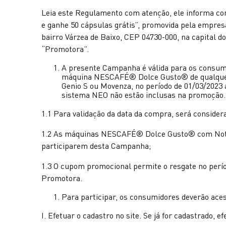
Leia este Regulamento com atenção, ele informa
e ganhe 50 cápsulas grátis”, promovida pela empre
bairro Várzea de Baixo, CEP 04730-000, na capital 
“Promotora”.
A presente Campanha é válida para os consumid
máquina NESCAFÉ® Dolce Gusto® de qualquer mo
Genio S ou Movenza, no período de 01/03/2023 a
sistema NEO não estão inclusas na promoção.
1.1 Para validação da data da compra, será consider
1.2 As máquinas NESCAFÉ® Dolce Gusto® com Nota o
participarem desta Campanha;
1.3 O cupom promocional permite o resgate no períod
Promotora.
Para participar, os consumidores deverão aces
I. Efetuar o cadastro no site. Se já for cadastrado, ef