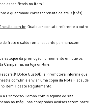
do especificado no item 1.
om a quantidade correspondente de até 3 (três)
@nestle.com.br
. Qualquer contato referente a outro
nto de frete e saldo remanescente permanecem
de de estoque da promoção no momento em que os
a Campanha, na loja on-line.
a Nescafé® Dolce Gusto®, a Promotora informa que
nestle.com.br
, e enviar uma cópia da Nota Fiscal de
no item 1 deste Regulamento.
com a Promoção Combo com Máquina do site
penas as máquinas compradas avulsas fazem parte