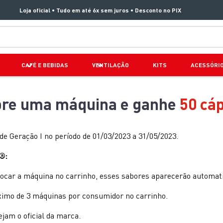
Loja oficial • Tudo em até 6x sem juros • Desconto no PIX
TERMOS MAIS BUSCADOS
CAFÉ E BEBIDAS
VENTILAÇÃO
KITS
ACESSÓRI
1
º
aspirador x clean 4
2
º
clipso vermelha
re uma máquina e ganhe
50 cá
3
º
air fryer arno easy fry extra superfície
4
º
panelas pressão
 Geração I no período de 01/03/2023 a 31/05/2023.
5
º
duo power
®:
6
º
bake easy
locar a máquina no carrinho, esses sabores aparecerão automa
7
º
lightmix
áximo de 3 máquinas por consumidor no carrinho.
8
º
jogo panelas rochedo stone pro
9
º
vaporizador pure pop
ejam o oficial da marca.