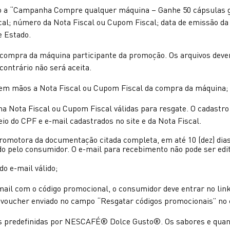
nado a “Campanha Compre qualquer máquina – Ganhe 50 cápsulas 
l; número da Nota Fiscal ou Cupom Fiscal; data de emissão da 
e Estado.
de compra da máquina participante da promoção. Os arquivos deve
contrário não será aceita.
r em mãos a Nota Fiscal ou Cupom Fiscal da compra da máquina;
na Nota Fiscal ou Cupom Fiscal válidas para resgate. O cadastr
io do CPF e e-mail cadastrados no site e da Nota Fiscal.
omotora da documentação citada completa, em até 10 (dez) dias 
o pelo consumidor. O e-mail para recebimento não pode ser edi
o e-mail válido;
mail com o código promocional, o consumidor deve entrar no link
o voucher enviado no campo “Resgatar códigos promocionais” no 
las predefinidas por NESCAFÉ® Dolce Gusto®. Os sabores e quan