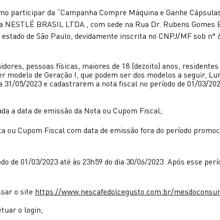
10
º
rochedo natural stone
 como participar da “Campanha Compre Máquina e Ganhe Cáps
sa NESTLÉ BRASIL LTDA., com sede na Rua Dr. Rubens Gomes Buen
do estado de São Paulo, devidamente inscrita no CNPJ/MF sob n°
ores, pessoas físicas, maiores de 18 (dezoito) anos, residente
delo de Geração I, que podem ser dos modelos a seguir, Lumio,
 31/05/2023 e cadastrarem a nota fiscal no período de 01/03/202
ada a data de emissão da Nota ou Cupom Fiscal;
u Cupom Fiscal com data de emissão fora do período promocio
o de 01/03/2023 até às 23h59 do dia 30/06/2023. Após esse perío
sar o site
https://www.nescafedolcegusto.com.br/mesdoconsu
etuar o login;