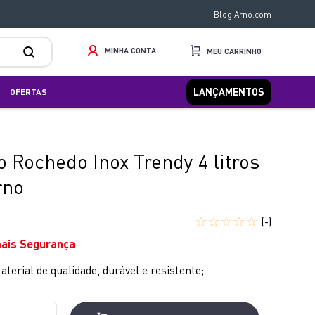
Blog Arno.com
MINHA CONTA
LANÇAMENTOS
OFERTAS
 Rochedo Inox Trendy 4 litros
rno
☆
☆
☆
☆
☆
(-)
mais Segurança
terial de qualidade, durável e resistente;