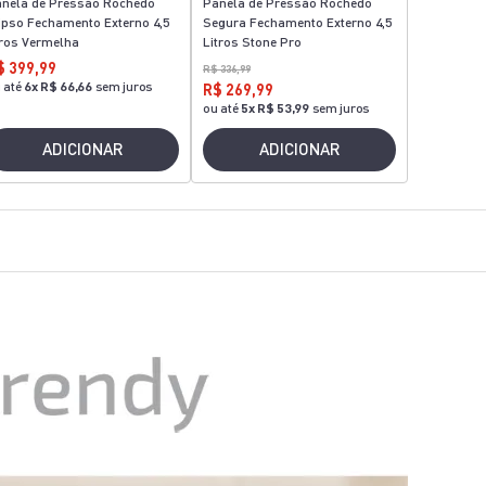
nela de Pressão Rochedo
Panela de Pressão Rochedo
ipso Fechamento Externo 4,5
Segura Fechamento Externo 4,5
tros Vermelha
Litros Stone Pro
$ 399,99
R$ 336,99
 até
6
x
R$ 66,66
sem juros
R$ 269,99
ou até
5
x
R$ 53,99
sem juros
ADICIONAR
ADICIONAR