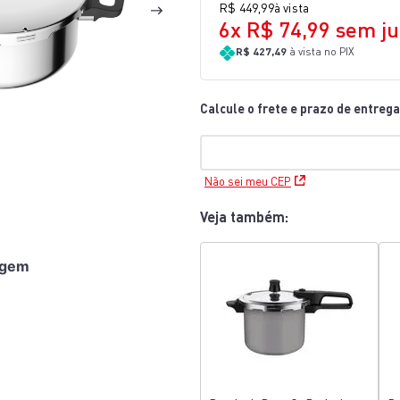
R$
449
,
99
à vista
10
º
lightmix
6
x
R$
74
,
99
sem ju
R$ 427,49
à vista no PIX
Não sei meu CEP
Veja também:
agem