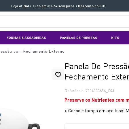
Loja oficial • Tudo em até 6x sem juros • Desconto no PIX
TERMOS MAIS BUSCADOS
FORMAS E ASSADEIRAS
PANELAS DE PRESSÃO
KITS
1
º
aspirador x clean 4
ressão com Fechamento Externo
2
º
air fryer arno easy fry extra superfície
3
º
duo power
Panela De Pressão
4
º
panelas pressão
Fechamento Exte
5
º
rochedo natural stone
Referência
:
7114000654_PAI
6
º
aspirador x-force 9 60
Preserve os Nutrientes com 
7
º
jogo panelas rochedo stone pro
>
Corpo e tampa em aço Inox: Ma
8
º
vaporizador pure pop
9
º
clipso vermelha