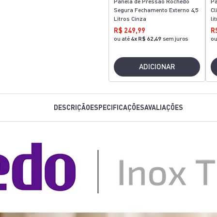
Panela de Pressão Rochedo
Pa
Segura Fechamento Externo 4,5
Cl
Litros Cinza
li
R$ 249,99
R
ou até
4
x
R$ 62,49
sem juros
ou
ADICIONAR
DESCRIÇÃO
ESPECIFICAÇÕES
AVALIAÇÕES