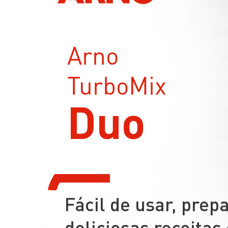
Arno
TurboMix
Duo
Fácil de usar, prep
deliciosas receitas