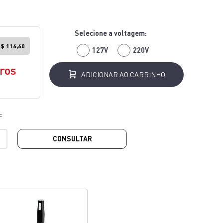
$ 116,60
127V
220V
ros
ADICIONAR AO CARRINHO
CONSULTAR