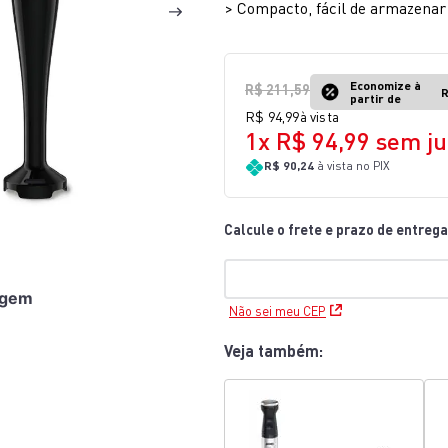
>
Compacto, fácil de armazenar
10
º
aspirador x-force 9 60
Economize à
R$
211
,
59
R
partir de
R$
94
,
99
à vista
1
x
R$
94
,
99
sem ju
R$ 90,24
à vista no PIX
agem
Não sei meu CEP
Veja também: