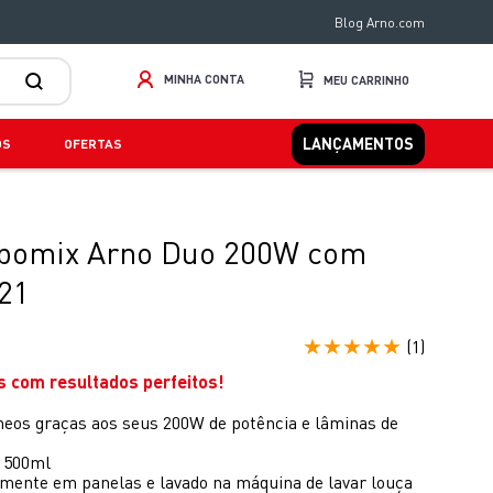
Blog Arno.com
MINHA CONTA
LANÇAMENTOS
OS
OFERTAS
urbomix Arno Duo 200W com
21
★
★
★
★
★
(
1
)
as com resultados perfeitos!
eos graças aos seus 200W de potência e lâminas de
e 500ml
amente em panelas e lavado na máquina de lavar louça