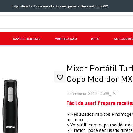
Loja oficial • Tudo em até 6x sem juros • Desconto no PIX
TERMOS MAIS BUSCADOS
CAFÉ E BEBIDAS
VENTILAÇÃO
KITS
ACESSÓRI
1
º
aspirador x clean 4
2
º
air fryer arno easy fry extra superfície
3
º
clipso vermelha
Mixer Portátil T
4
º
panelas pressão
Copo Medidor MX
5
º
duo power
Referência
:
8010000538_PAI
6
º
jogo panelas rochedo stone pro
Fácil de usar! Prepare receit
7
º
bake easy
>
Resultados rapidos e homogen
8
º
lightmix
aço inox
>
Versátil, com copo medidor d
9
º
vaporizador pure pop
>
Prático, pode ser usado diret