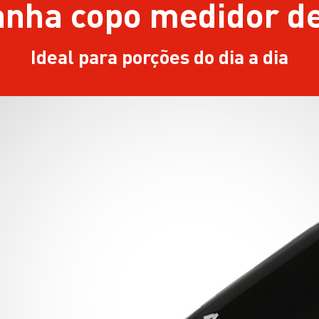
nha copo medidor de
Ideal para porções do dia a dia