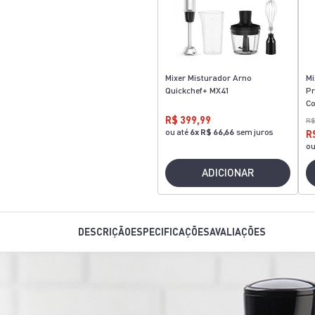
Mixer Misturador Arno
Mi
Quickchef+ MX41
Pr
Co
R$ 399,99
R$
ou até
6
x
R$ 66,66
sem juros
R
ou
ADICIONAR
DESCRIÇÃO
ESPECIFICAÇÕES
AVALIAÇÕES