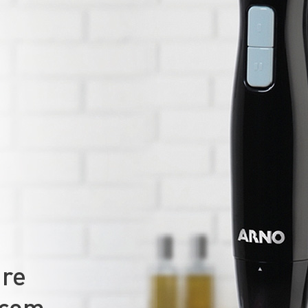
are
 com