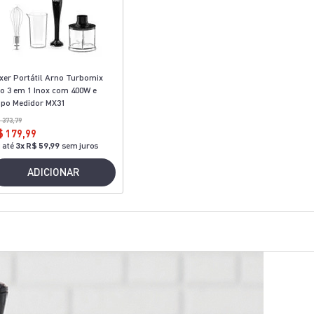
xer Portátil Arno Turbomix
o 3 em 1 Inox com 400W e
po Medidor MX31
 373,79
$ 179,99
 até
3
x
R$ 59,99
sem juros
ADICIONAR