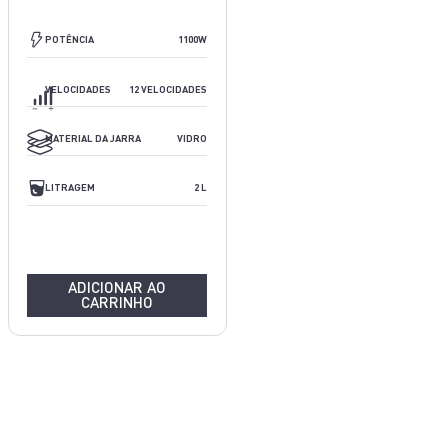
2200W
POTÊNCIA
1100W
15 VELOCIDADES
VELOCIDADES
12 VELOCIDADES
PLÁSTICO
MATERIAL DA JARRA
VIDRO
N/A
LITRAGEM
2 L
ADICIONAR AO
CARRINHO