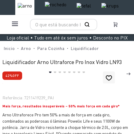
O que está buscando hoje?
TERMOS MAIS BUSCADOS
Loja oficial • Tudo em até 6x sem juros • Desconto no PIX
1
º
aspirador x clean 4
Arno
Para Cozinha
Liquidificador
2
º
air fryer arno easy fry extra superfície
Liquidificador Arno Ultraforce Pro Inox Vidro LN93
3
º
duo power
42%
OFF
4
º
rochedo natural stone
5
º
panelas pressão
Referência
:
7211419239_PAI
6
º
vaporizador pure pop
Mais força, resultados insuperáveis – 50% mais força em cada giro*
7
º
aspirador x-force 9 60
Arno Ultraforece Pro tem 50% a mais de força em cada giro,
8
º
lightmix
combinados as poderosas 6 lâminas Powelix Life e seus 1100W de
potência. Jarra de Vidro resistente a choque térmico de 2.0L, corpo em
9
º
jogo panelas rochedo stone pro
inox e tecnologia Limpa Fácil. *Quando comparado com produto de