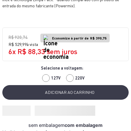
10
º
bake easy
entrada do mesmo fabricante (Powermix).
R$
920
,
74
Economize à partir de
R$ 390,75
R$
529
,
99
à vista
6
x
R$
88
,
33
sem juros
127V
220V
ADICIONAR AO CARRINHO
sem embalagem
com embalagem