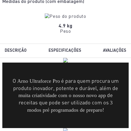
Medidas do produto (
com embalagem
)
4.9 kg
Peso
DESCRIÇÃO
ESPECIFICAÇÕES
AVALIAÇÕES
O
é para quem procura um
Arno Ultraforce Pro
produto inovador, potente e
durável, além de
de
muita criatividade com o nosso novo app
receitas que pode
ser utilizado com os
3
modos pré programados de preparo!