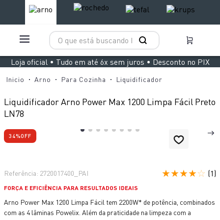
O que está buscando hoje?
TERMOS MAIS BUSCADOS
Loja oficial • Tudo em até 6x sem juros • Desconto no PIX
1
º
aspirador x clean 4
Arno
Para Cozinha
Liquidificador
2
º
clipso vermelha
Liquidificador Arno Power Max 1200 Limpa Fácil Preto
3
º
panelas pressão
LN78
4
º
air fryer arno easy fry extra superfície
34%
OFF
5
º
bake easy
6
º
duo power
★
★
★
★
☆
(
1
)
Referência
:
2720017400_PAI
7
º
rochedo natural stone
FORÇA E EFICIÊNCIA PARA RESULTADOS IDEAIS
8
º
vaporizador pure pop
Arno Power Max 1200 Limpa Fácil tem 2200W* de potência, combinados
9
º
lightmix
com as 4 lâminas Powelix. Além da praticidade na limpeza com a