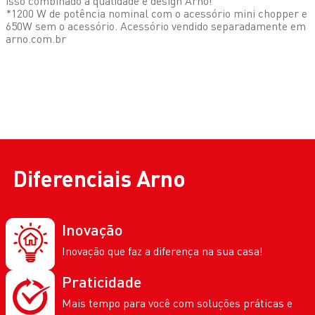
isso combinado a qualidade e design Arno!
*1200 W de potência nominal com o acessório mini chopper e
650W sem o acessório. Acessório vendido separadamente em
arno.com.br
Compare os Modelos em
Liquidificador
Liquidificador Arno
Ultraforce Inox Jarra de
Liquidificador Arno Power
Liquidificador Arno
Vidro LN92
Max 1200 Limpa Fácil Preto
Blendforce Preto 700W Limpa
LN78
Fácil com Lâminas Removíveis
127V
220V
e Jarra de Vidro LN91