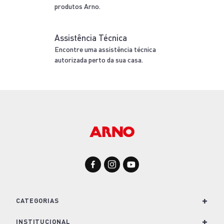
-49%
Liquidificador Arno Power Max Limpa Fácil 700W
Vermelho com Lâminas Removíveis e Jarra de
3,1L LN61
127V
220V
R$ 349,99
R$ 179,99
ou até
3
x
R$ 59,99
sem juros
SELECIONE A VOLTAGEM