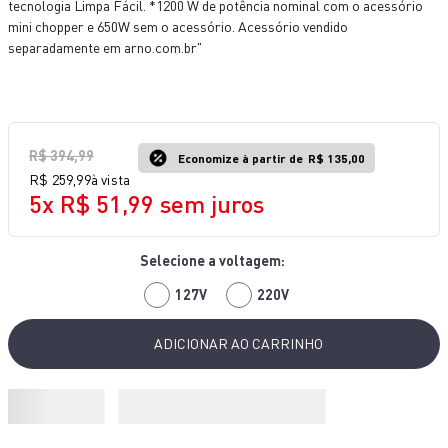
tecnologia Limpa Fácil. *1200 W de potência nominal com o acessório
10
º
aspirador x-force 9 60
mini chopper e 650W sem o acessório. Acessório vendido
separadamente em arno.com.br"
R$
394
,
99
Economize à partir de
R$ 135,00
R$
259
,
99
à vista
5
x
R$
51
,
99
sem juros
127V
220V
ADICIONAR AO CARRINHO