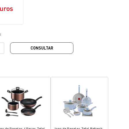
uros
CONSULTAR
go de Panelas 4 Peças Tefal
Jogo de Panelas Tefal Refresh