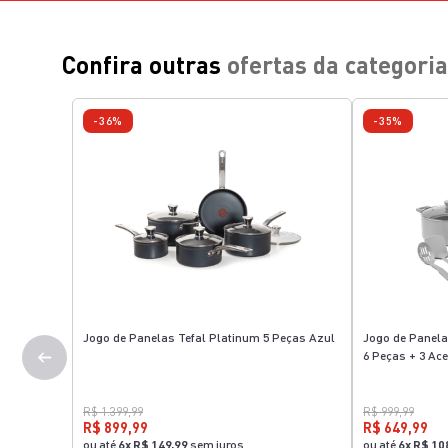
Confira outras
ofertas da categoria
-36%
-35%
Jogo de Panelas Tefal Platinum 5 Peças Azul
Jogo de Panela
6 Peças + 3 Ac
R$ 1.399,99
R$ 999,99
R$ 899,99
R$ 649,99
ou até
6
x
R$ 149,99
sem juros
ou até
6
x
R$ 10