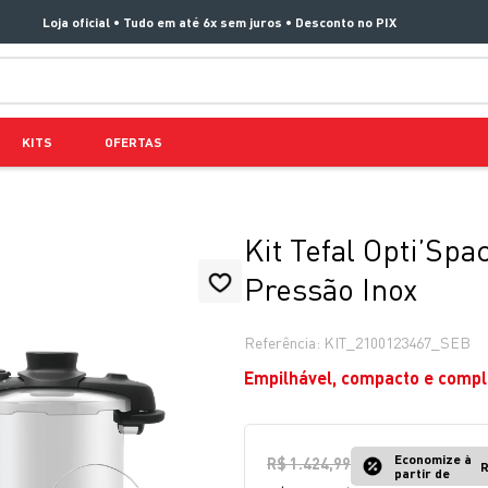
Loja oficial • Tudo em até 6x sem juros • Desconto no PIX
TERMOS MAIS BUSCADOS
KITS
OFERTAS
1
º
aspirador x clean 4
2
º
air fryer arno easy fry extra superfície
3
º
duo power
Kit Tefal Opti’Spa
4
º
panelas pressão
Pressão Inox
5
º
rochedo natural stone
Referência
:
KIT_2100123467_SEB
6
º
aspirador x-force 9 60
Empilhável, compacto e comple
7
º
jogo panelas rochedo stone pro
8
º
vaporizador pure pop
Economize à
R$
1
.
424
,
99
9
º
clipso vermelha
R
partir de