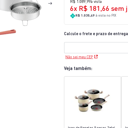
R$
1
.
089
,
99
à vista
10
º
lightmix
6
x
R$
181
,
66
sem j
R$ 1.035,49
à vista no PIX
Não sei meu CEP
Veja também:
Jogo de Panelas 5 peças Tefal
Jo