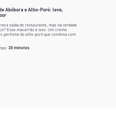
e Abóbora e Alho-Poró: leve,
bor
arece saída de restaurante, mas na verdade
ático? Esse macarrão é isso. Um creme
 o perfume do alho-poró que combina com
mpo:
30 minutos