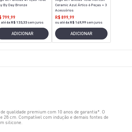
y By Day Bronze
Ceramic Azul Ártico 6 Peças + 3
Acessórios
$ 799,99
R$ 899,99
 até
6
x
R$ 133,33
sem juros
ou até
6
x
R$ 149,99
sem juros
ADICIONAR
ADICIONAR
x de qualidade premium com 10 anos de garantia*. O
de 28 cm. Compatível com indução e demais fontes de
m silicone.