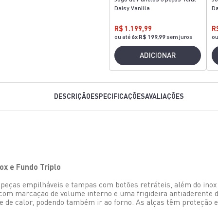
Daisy Vanilla
Da
R$ 1.199,99
R
ou até
6
x
R$ 199,99
sem juros
ou
ADICIONAR
DESCRIÇÃO
ESPECIFICAÇÕES
AVALIAÇÕES
ox e Fundo Triplo
 peças empilháveis e tampas com botões retráteis, além do ino
 com marcação de volume interno e uma frigideira antiaderente 
me de calor, podendo também ir ao forno. As alças têm proteção e