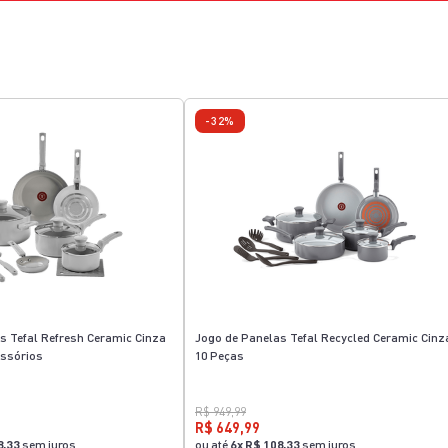
-32%
s Tefal Refresh Ceramic Cinza
Jogo de Panelas Tefal Recycled Ceramic Cinz
essórios
10 Peças
R$ 949,99
R$ 649,99
8,33
sem juros
ou até
6
x
R$ 108,33
sem juros