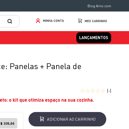
Blog Arno.com
MINHA CONTA
LANÇAMENTOS
ce: Panelas + Panela de
☆
☆
☆
☆
☆
(-)
to: o kit que otimiza espaço na sua cozinha.
ADICIONAR AO CARRINHO
$ 335,00