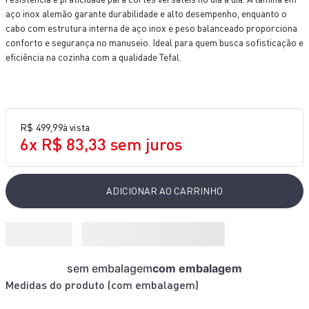
10
º
rochedo natural stone
aço inox alemão garante durabilidade e alto desempenho, enquanto o
cabo com estrutura interna de aço inox e peso balanceado proporciona
conforto e segurança no manuseio. Ideal para quem busca sofisticação e
eficiência na cozinha com a qualidade Tefal.
R$
499
,
99
à vista
6
x
R$
83
,
33
sem juros
ADICIONAR AO CARRINHO
sem embalagem
com embalagem
Medidas do produto (
com embalagem
)