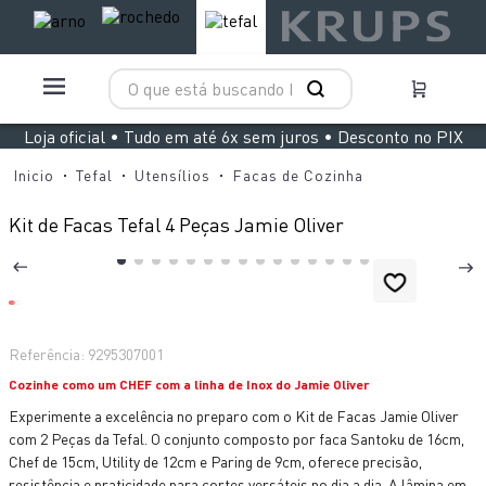
O que está buscando hoje?
TERMOS MAIS BUSCADOS
Loja oficial • Tudo em até 6x sem juros • Desconto no PIX
1
º
aspirador x clean 4
Tefal
Utensílios
Facas de Cozinha
2
º
clipso vermelha
Kit de Facas Tefal 4 Peças Jamie Oliver
3
º
air fryer arno easy fry extra superfície
4
º
panelas pressão
5
º
duo power
Referência
:
9295307001
6
º
bake easy
Cozinhe como um CHEF com a linha de Inox do Jamie Oliver
7
º
lightmix
Experimente a excelência no preparo com o Kit de Facas Jamie Oliver
8
º
jogo panelas rochedo stone pro
com 2 Peças da Tefal. O conjunto composto por faca Santoku de 16cm,
Chef de 15cm, Utility de 12cm e Paring de 9cm, oferece precisão,
9
º
vaporizador pure pop
resistência e praticidade para cortes versáteis no dia a dia. A lâmina em