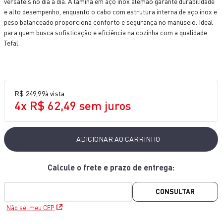
versáteis no dia a dia. A lâmina em aço inox alemão garante durabilidade
10
º
lightmix
e alto desempenho, enquanto o cabo com estrutura interna de aço inox e
peso balanceado proporciona conforto e segurança no manuseio. Ideal
para quem busca sofisticação e eficiência na cozinha com a qualidade
Tefal.
R$
249
,
99
à vista
4
x
R$
62
,
49
sem juros
ADICIONAR AO CARRINHO
CONSULTAR
Não sei meu CEP