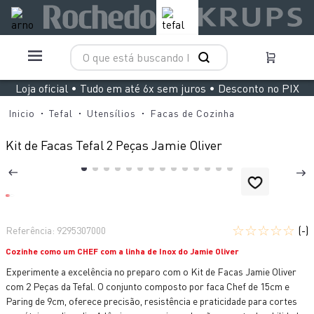
O que está buscando hoje?
TERMOS MAIS BUSCADOS
Loja oficial • Tudo em até 6x sem juros • Desconto no PIX
1
º
aspirador x clean 4
Tefal
Utensílios
Facas de Cozinha
2
º
air fryer arno easy fry extra superfície
Kit de Facas Tefal 2 Peças Jamie Oliver
3
º
duo power
4
º
panelas pressão
5
º
rochedo natural stone
☆
☆
☆
☆
☆
6
º
aspirador x-force 9 60
(-)
Referência
:
9295307000
Cozinhe como um CHEF com a linha de Inox do Jamie Oliver
7
º
jogo panelas rochedo stone pro
Experimente a excelência no preparo com o Kit de Facas Jamie Oliver
8
º
vaporizador pure pop
com 2 Peças da Tefal. O conjunto composto por faca Chef de 15cm e
Paring de 9cm, oferece precisão, resistência e praticidade para cortes
9
º
clipso vermelha