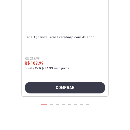
Faca Aço Inox Tefal Eversharp com Afiador
R$ 219,99
R$ 109,99
ou até
2
x
R$ 54,99
sem juros
COMPRAR