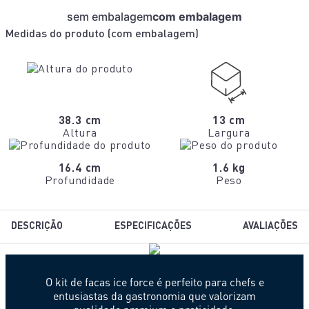
sem embalagem
com embalagem
Medidas do produto (
com embalagem
)
38.3 cm
13 cm
Altura
Largura
16.4 cm
1.6 kg
Profundidade
Peso
DESCRIÇÃO
ESPECIFICAÇÕES
AVALIAÇÕES
O kit de facas ice force é perfeito para chefs e
entusiastas da gastronomia que valorizam