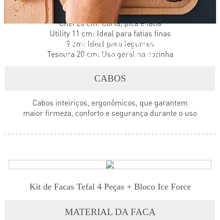
Chef 20 cm: Corta, pica e fatia
Utility 11 cm: Ideal para fatias finas
9 cm: Ideal para legumes
PERFEITO PARA TODOS
Tesoura 20 cm: Uso geral na cozinha
OS USOS NA COZINHA
CABOS
Cabos inteiriços, ergonômicos, que garantem
maior firmeza, conforto e segurança durante o uso
Kit de Facas Tefal 4 Peças + Bloco Ice Force
MATERIAL DA FACA