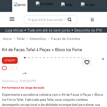
O que está buscando hoje?
TERMOS MAIS BUSCADOS
Loja oficial • Tudo em até 6x sem juros • Desconto no PIX
1
º
aspirador x clean 4
Tefal
Utensílios
Facas de Cozinha
2
º
air fryer arno easy fry extra superfície
Kit de Facas Tefal 4 Peças + Bloco Ice Force
3
º
duo power
47%
OFF
4
º
panelas pressão
5
º
clipso vermelha
6
º
rochedo natural stone
Referência
:
9295306999
7
º
jogo panelas rochedo stone pro
Performance de longa duração
Experimente a excelência culinária com o Kit de Facas 4 Peças + Bloco
8
º
aspirador x-force 9 60
Ice Force Tefal. Fabricado pela Tefal, esse conjunto combina
9
º
vaporizador pure pop
desempenho excepcional e durabilidade incomparável para elevar sua