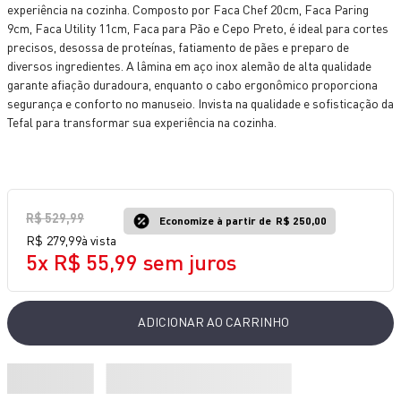
experiência na cozinha. Composto por Faca Chef 20cm, Faca Paring
10
º
bake easy
9cm, Faca Utility 11cm, Faca para Pão e Cepo Preto, é ideal para cortes
precisos, desossa de proteínas, fatiamento de pães e preparo de
diversos ingredientes. A lâmina em aço inox alemão de alta qualidade
garante afiação duradoura, enquanto o cabo ergonômico proporciona
segurança e conforto no manuseio. Invista na qualidade e sofisticação da
Tefal para transformar sua experiência na cozinha.
R$
529
,
99
Economize à partir de
R$ 250,00
R$
279
,
99
à vista
5
x
R$
55
,
99
sem juros
ADICIONAR AO CARRINHO