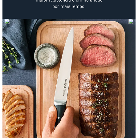
por mais tempo.
Kit de Facas Tefal 3 Peças + Tesoura + Cepo Ice Force
MATERIAL DA FACA
Aço inox Ice Force
MATERIAL DO COMPARTIMENTO
Cepo de madeira com cerdas flexíveis para
preservar o fio da lâmina
COMPOSIÇÃO