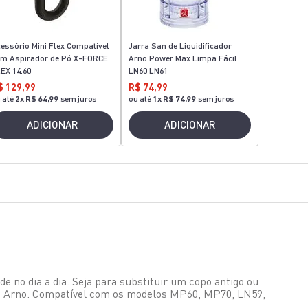
essório Mini Flex Compatível
Jarra San de Liquidificador
m Aspirador de Pó X-FORCE
Arno Power Max Limpa Fácil
EX 14.60
LN60 LN61
$ 129,99
R$ 74,99
 até
2
x
R$ 64,99
sem juros
ou até
1
x
R$ 74,99
sem juros
ADICIONAR
ADICIONAR
de no dia a dia. Seja para substituir um copo antigo ou
cos Arno. Compatível com os modelos MP60, MP70, LN59,