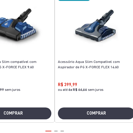
a Slim compatível com
Acessório Aqua Slim Compatível com
ó X-FORCE FLEX 9.60
Aspirador de Pó X-FORCE FLEX 14.60
R$ 399,99
,99
sem juros
ou até
6
x
R$ 66,66
sem juros
COMPRAR
COMPRAR