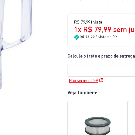
10
º
lightmix
R$
79
,
99
à vista
1
x
R$
79
,
99
sem ju
R$ 75,99
à vista no PIX
Não sei meu CEP
Veja também: