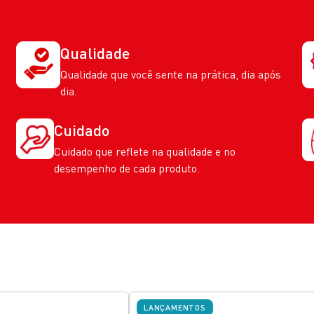
Qualidade
Qualidade que você sente na prática, dia após
dia.
Cuidado
Cuidado que reflete na qualidade e no
desempenho de cada produto.
LANÇAMENTOS