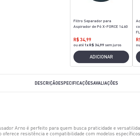
Filtro Separador para
Ac
Aspirador de Pó X-FORCE 14.60
co
FL
R$ 34,99
R
ou até
1
x
R$ 34,99
sem juros
ou
ADICIONAR
DESCRIÇÃO
ESPECIFICAÇÕES
AVALIAÇÕES
ssador Arno é perfeito para quem busca praticidade e versatilida
o oferece resistência e compatibilidade com modelos específi