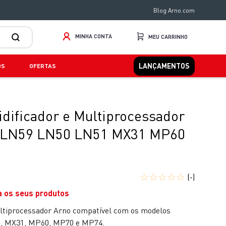
Blog Arno.com
MINHA CONTA
LANÇAMENTOS
OS
OFERTAS
idificador e Multiprocessador
 LN59 LN50 LN51 MX31 MP60
☆
☆
☆
☆
☆
(-)
a os seus produtos
Multiprocessador Arno compatível com os modelos
, MX31, MP60, MP70 e MP74.