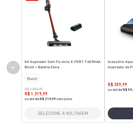
Kit Aspirador Sem Fio Arno X-PERT 7.60 RH6A
Acessório Aqu
Bivolt + Bateria Extra
Aspirador de P
Bivolt
R$ 359,99
R$ 1.854,99
ou até
6
x
R$ 59
R$ 1.319,99
ou até
6
x
R$ 219,99
sem juros
SELECIONE A VOLTAGEM