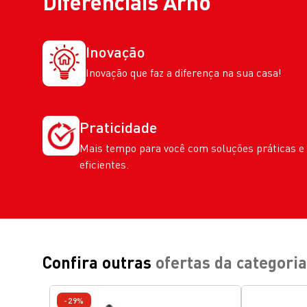
Diferenciais
Arno
Inovação
Inovação que faz a diferença na sua casa!
Praticidade
Mais tempo para você com soluções práticas e
eficientes.
Confira outras
ofertas da categoria
-29%