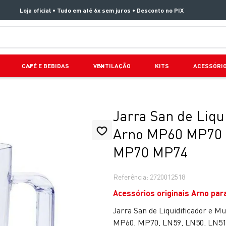
Loja oficial • Tudo em até 6x sem juros • Desconto no PIX
TERMOS MAIS BUSCADOS
CAFÉ E BEBIDAS
VENTILAÇÃO
KITS
ACESSÓRI
1
º
aspirador x clean 4
2
º
air fryer arno easy fry extra superfície
3
º
duo power
Jarra San de Liqu
4
º
panelas pressão
Arno MP60 MP70
5
º
rochedo natural stone
MP70 MP74
6
º
aspirador x-force 9 60
Referência
:
2720012518
7
º
jogo panelas rochedo stone pro
Acessórios originais Arno par
8
º
vaporizador pure pop
Jarra San de Liquidificador e 
9
º
clipso vermelha
MP60, MP70, LN59, LN50, LN51