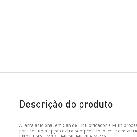
Descrição do produto
A jarra adicional em San de Liquidificador e Multiproce
para ter uma opção extra sempre à mão, este acessóri
LN50, LN51, MX31, MP60, MP70 e MP74.