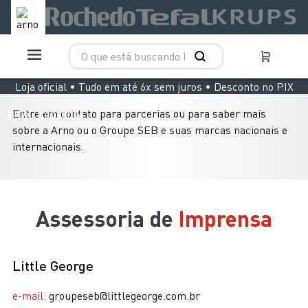
O que está buscando hoje?
TERMOS MAIS BUSCADOS
Loja oficial • Tudo em até 6x sem juros • Desconto no PIX
1
º
aspirador x clean 4
Entre em contato para parcerias ou para saber mais
Imprensa
Início
2
º
air fryer arno easy fry extra superfície
sobre a Arno ou o Groupe SEB e suas marcas nacionais e
internacionais.
3
º
duo power
4
º
panelas pressão
5
º
clipso vermelha
Assessoria de
Imprensa
6
º
rochedo natural stone
7
º
jogo panelas rochedo stone pro
Little George
8
º
aspirador x-force 9 60
e-mail:
groupeseb@littlegeorge.com.br
9
º
vaporizador pure pop