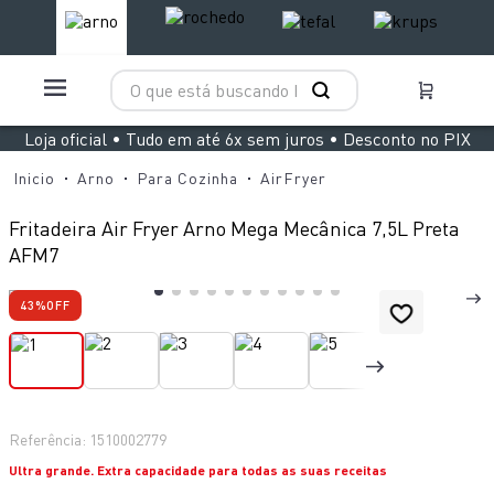
O que está buscando hoje?
TERMOS MAIS BUSCADOS
Loja oficial • Tudo em até 6x sem juros • Desconto no PIX
1
º
aspirador x clean 4
Arno
Para Cozinha
AirFryer
2
º
air fryer arno easy fry extra superfície
Fritadeira Air Fryer Arno Mega Mecânica 7,5L Preta
3
º
duo power
AFM7
4
º
panelas pressão
43%
OFF
5
º
rochedo natural stone
6
º
aspirador x-force 9 60
7
º
jogo panelas rochedo stone pro
8
º
vaporizador pure pop
Referência
:
1510002779
Ultra grande. Extra capacidade para todas as suas receitas
9
º
clipso vermelha