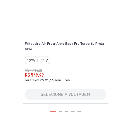
Fritadeira Air Fryer Arno Easy Fry Turbo 6L Preta
AFI6
127V
220V
R$ 1.168,26
R$ 549,99
ou até
6
x
R$ 91,66
sem juros
SELECIONE A VOLTAGEM