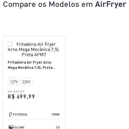
Compare os Modelos em
AirFryer
Fritadeira Air Fryer Arno
Mega Mecânica 7,5L Preta
AFM7
127V
220V
R$ 869,99
R$ 499,99
1700W
POTÊNCIA
1700W
7,5 L
VOLUME
7,5