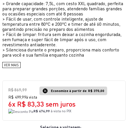
>
Grande capacidade: 7,5L, com cesto XXL quadrado, perfeita
10
º
lightmix
para preparar grandes porções, atendendo famílias grandes
ou ocasiões especiais com até 8 pessoas
>
Fácil de usar, com controle inteligente, ajuste de
temperatura entre 80ºC e 200ºC e timer de até 60 minutos,
garantindo precisão no preparo dos alimentos
>
Fácil de limpar: fritura sem deixar a cozinha engordurada,
sem fumaça e super fácil de limpar após o uso, com
revestimento antiaderente.
>
Silenciosa durante o preparo, proporciona mais conforto
para você e sua família enquanto cozinha
VER MAIS
R$
869
,
99
Economize à partir de
R$ 370,00
R$
499
,
99
à vista
6
x
R$
83
,
33
sem juros
R$ 474,99
à vista no PIX