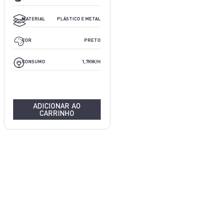
INOX
MATERIAL
PLÁSTICO E METAL
PRETO E INOX
COR
PRETO
N/A
CONSUMO
1,7KW/H
ADICIONAR AO
CARRINHO