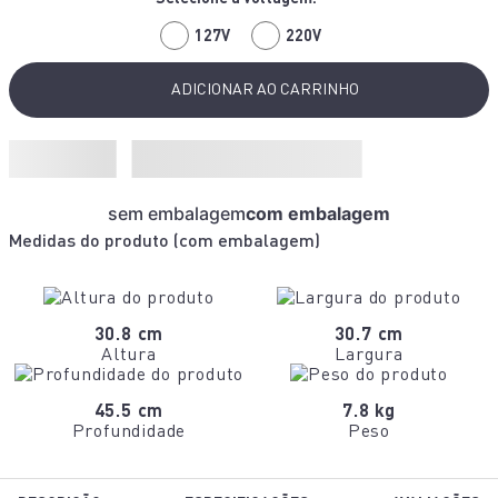
127V
220V
ADICIONAR AO CARRINHO
sem embalagem
com embalagem
Medidas do produto (
com embalagem
)
30.8 cm
30.7 cm
Altura
Largura
45.5 cm
7.8 kg
Profundidade
Peso