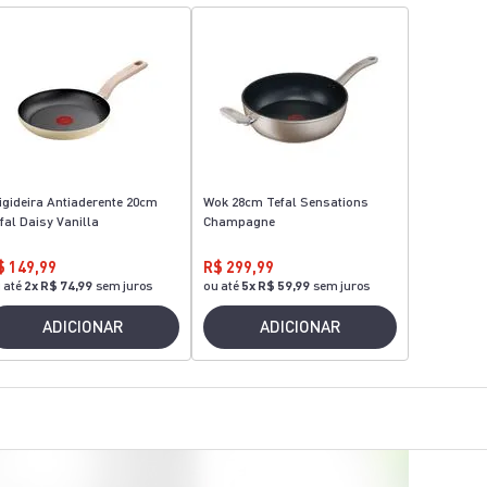
igideira Antiaderente 20cm
Wok 28cm Tefal Sensations
fal Daisy Vanilla
Champagne
$ 149,99
R$ 299,99
 até
2
x
R$ 74,99
sem juros
ou até
5
x
R$ 59,99
sem juros
ADICIONAR
ADICIONAR