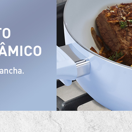
TO
ÂMICO
ancha.