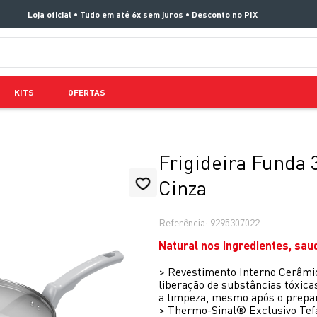
Loja oficial • Tudo em até 6x sem juros • Desconto no PIX
TERMOS MAIS BUSCADOS
KITS
OFERTAS
1
º
aspirador x clean 4
2
º
air fryer arno easy fry extra superfície
3
º
duo power
Frigideira Funda
4
º
panelas pressão
Cinza
5
º
rochedo natural stone
Referência
:
9295307022
6
º
aspirador x-force 9 60
Natural nos ingredientes, sau
7
º
jogo panelas rochedo stone pro
>
Revestimento Interno Cerâmi
8
º
vaporizador pure pop
liberação de substâncias tóxica
a limpeza, mesmo após o prepar
9
º
clipso vermelha
>
Thermo-Sinal® Exclusivo Tefal: