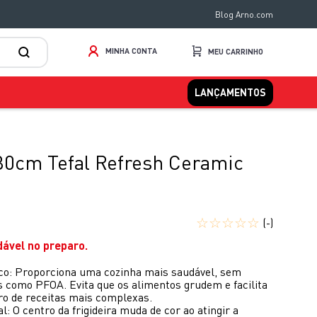
Blog Arno.com
MINHA CONTA
LANÇAMENTOS
 30cm Tefal Refresh Ceramic
☆
☆
☆
☆
☆
(-)
dável no preparo.
co: Proporciona uma cozinha mais saudável, sem
s como PFOA. Evita que os alimentos grudem e facilita
o de receitas mais complexas.
 O centro da frigideira muda de cor ao atingir a