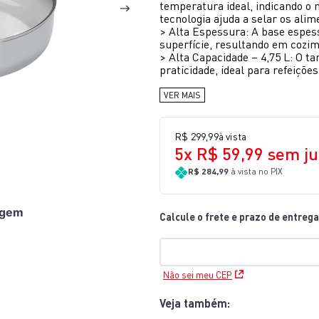
temperatura ideal, indicando 
10
º
lightmix
tecnologia ajuda a selar os ali
>
Alta Espessura: A base espess
superfície, resultando em cozi
>
Alta Capacidade – 4,75 L: O 
praticidade, ideal para refeiçõ
VER MAIS
R$
299
,
99
à vista
5
x
R$
59
,
99
sem ju
R$ 284,99
à vista no PIX
agem
Não sei meu CEP
Veja também: