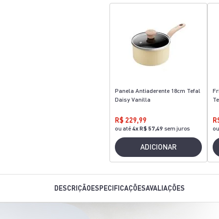
Panela Antiaderente 18cm Tefal
Fr
Daisy Vanilla
Te
R$ 229,99
R
ou até
4
x
R$ 57,49
sem juros
ou
ADICIONAR
DESCRIÇÃO
ESPECIFICAÇÕES
AVALIAÇÕES