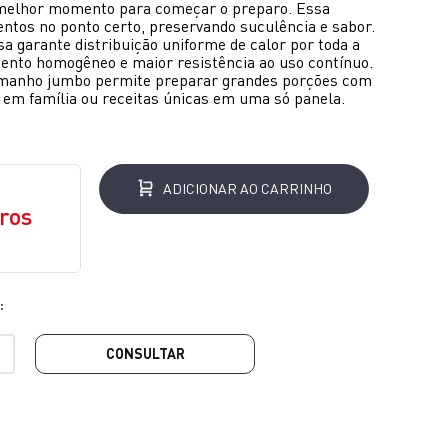
o melhor momento para começar o preparo. Essa
mentos no ponto certo, preservando suculência e sabor.
a garante distribuição uniforme de calor por toda a
mento homogêneo e maior resistência ao uso contínuo.
tamanho jumbo permite preparar grandes porções com
es em família ou receitas únicas em uma só panela.
ADICIONAR AO CARRINHO
ros
CONSULTAR